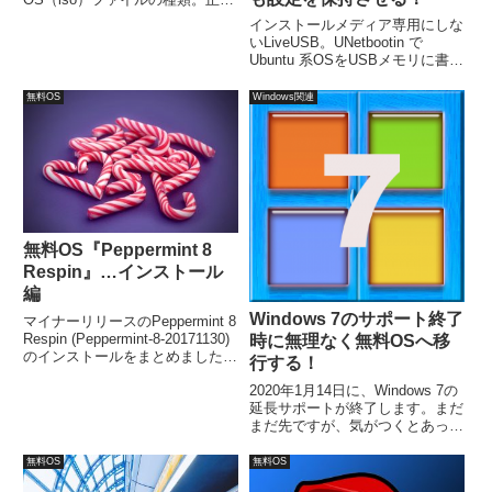
の壁：ファイルの正確性。有効の
インストールメディア専用にしな
壁：ブータブルUSBメモリ作成
いLiveUSB。UNetbootin で
ツールの有効性。設定の壁：
Ubuntu 系OSをUSBメモリに書き
BIOS（UEFI）の設定。仕様の
込む際、ちょっと設定するだけ
壁：システム要件。このあたりを
で、ライブ起動時に設定した内容
無料OS
Windows関連
抑えておけば、USBメモリから
をその後も保持可能になり、
起動できるはずです。
HDDへインストールしないの
に、してあるOSのように使えま
す。
無料OS『Peppermint 8
Respin』…インストール
編
Windows 7のサポート終了
マイナーリリースのPeppermint 8
Respin (Peppermint-8-20171130)
時に無理なく無料OSへ移
のインストールをまとめました。
行する！
インストールは簡単ですが、日本
2020年1月14日に、Windows 7の
語化はインストール後、別に行い
延長サポートが終了します。まだ
ます。ほとんどが「Continue」を
まだ先ですが、気がつくとあっと
選択するだけで、インストールが
いう間ですので、慌てること無く
完了します。
今から無料のLinuxへ移行の準備
無料OS
無料OS
をしておきましょう。こういう場