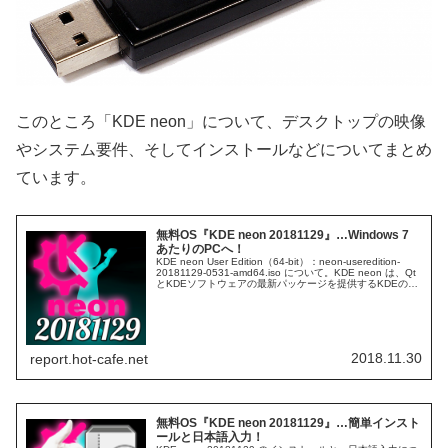
このところ「KDE neon」について、デスクトップの映像
やシステム要件、そしてインストールなどについてまとめ
ています。
無料OS『KDE neon 20181129』…Windows 7
あたりのPCへ！
KDE neon User Edition（64-bit）：neon-useredition-
20181129-0531-amd64.iso について。KDE neon は、Qt
とKDEソフトウェアの最新パッケージを提供するKDEのプ
ロジェクトです。システム要件…
2018.11.30
report.hot-cafe.net
無料OS『KDE neon 20181129』…簡単インスト
ールと日本語入力！