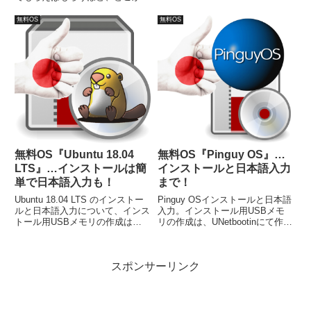
始めれば、何を選べば良いのかわ
た、「.img」ファイルは、
からなくなってしまうのではない
「Win32 Disk Imager」を利用し
無料OS
無料OS
でしょうか？そのうち、使ってい
てUSBメモリに（Windowsソフ
るWindowsのサポート期限が迫っ
ト）書き込みます。
たら考えよう…となって忘...
無料OS『Ubuntu 18.04
無料OS『Pinguy OS』…
LTS』…インストールは簡
インストールと日本語入力
単で日本語入力も！
まで！
Ubuntu 18.04 LTS のインストー
Pinguy OSインストールと日本語
ルと日本語入力について、インス
入力。インストール用USBメモ
トール用USBメモリの作成は、
リの作成は、UNetbootinにて作成
UNetbootinにて作成し、問題なく
し、問題なくライブ起動出来てい
ライブ起動出来ています。また、
ます。インストールは、日本語を
インストールは簡単で、最低限ユ
選択したあとは、ユーザーネーム
スポンサーリンク
ーザー情報の設定以外は「続け
などの設定以外、ほとんどそのま
る」などをクリックでも完了。
ま進めるだけで済みました。