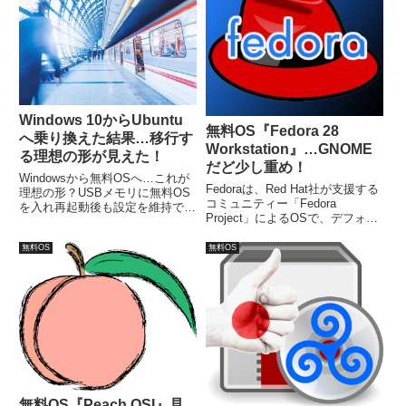
合は、ネットバンキングなど一つ
の目的で使ってみるのが良さそう
です。
Windows 10からUbuntu
無料OS『Fedora 28
へ乗り換えた結果…移行す
Workstation』…GNOME
る理想の形が見えた！
だど少し重め！
Windowsから無料OSへ…これが
Fedoraは、Red Hat社が支援する
理想の形？USBメモリに無料OS
コミュニティー「Fedora
を入れ再起動後も設定を維持でき
Project」によるOSで、デフォル
ますので、現役のWindowsパソコ
トデスクトップ環境は、GNOME
ンをそのままで、無料OSパソコ
になります。また、KDE、
無料OS
無料OS
ンとしても使うことが可能。乗り
Xfce、LXDE、MATE、Cinnamon
換えは、作業毎に少しずつ移行し
など、他のデスクトップ環境も利
ていくと楽です。
用可能。
無料OS『Peach OSI』見