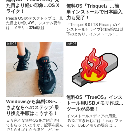
た目より軽い印象…OS X
無料OS『Trisquel』…簡
ライク！
単インストールで日本語入
力も完了！
Peach OSIのデスクトップは、見
た目より軽いOS。システム要件
『Trisquel 8.0 LTS Flidas』のイ
は、メモリ：32bit版は
ンストールとライブ起動確認は以
512MB（1GB以上を推奨）、
下のとおり。インストール：
64bit版は：4GBですが、実際に
VirtualBox Ver.5.2.8。ライブ起
64bit版をライブ起動で試してみ
動：元Windows 7（64bit）と元
無料OS
無料OS
た結果、2GB程度でも問題が無い
Windows XP（32bit）。なお、イ
と思われます。
ンストール手順は簡単で、ほとん
どそのままです。
無料OS『TrueOS』インス
Windowsから無料OSへ…
トール用USBメモリ作成…
さよならへのステップ-乗
ツールが必要！
り換え手順はこうする！
インストールメディアの用意、
日々色々な無料OSをご紹介させ
DVDに書き込むには「.iso」ファ
てもらっていますが、記事を読ん
イル、USBメモリの場合は
でもらえばもらうほど、どこから
「.img」ファイルになります。ま