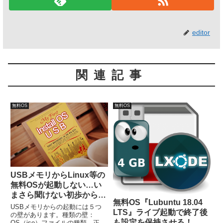
editor
関連記事
無料OS
無料OS
USBメモリからLinux等の
無料OSが起動しない…い
まさら聞けない初歩からの
無料OS『Lubuntu 18.04
確認！
USBメモリからの起動には５つ
LTS』ライブ起動で終了後
の壁があります。種類の壁：
も設定を保持させる！
OS（iso）ファイルの種類。正確