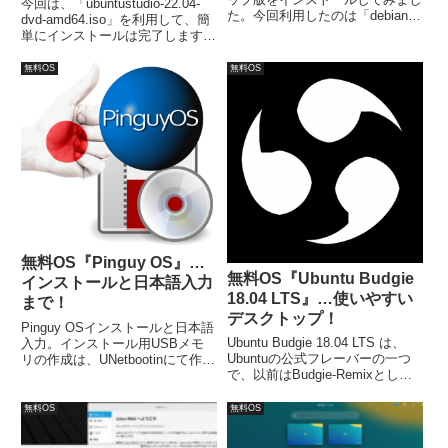
今回は、「ubuntustudio-22.04-
た。今回利用したのは「debian-
dvd-amd64.iso」を利用して、簡
live-10.6.0-amd64-mate.iso」。
単にインストールは完了します。
インストールは特に問題なく終わ
日本語入力については、別途対応
ると思いますが、日本語入力につ
が必要でした。
無料OS
無料OS
いては、ひと手間必要でした。
無料OS『Pinguy OS』…
無料OS『Ubuntu Budgie
インストールと日本語入力
18.04 LTS』…使いやすい
まで！
デスクトップ！
Pinguy OSインストールと日本語
Ubuntu Budgie 18.04 LTS は、
入力。インストール用USBメモ
Ubuntuの公式フレーバーの一つ
リの作成は、UNetbootinにて作成
で、以前はBudgie-Remixとして
し、問題なくライブ起動出来てい
いたOSで、サイドパネルでアプ
ます。インストールは、日本語を
レット、通知、設定センターを一
選択したあとは、ユーザーネーム
無料OS
無料OS
箇所で確認でき便利です。また、
などの設定以外、ほとんどそのま
システム要件は、次のとおりで
ま進めるだけで済みました。