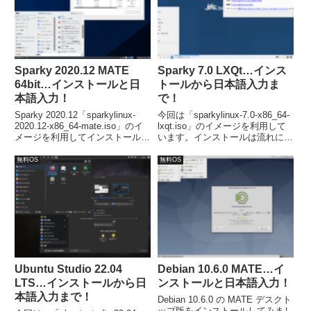
Sparky 2020.12 MATE
Sparky 7.0 LXQt…インス
64bit…インストールと日
トールから日本語入力ま
本語入力！
で！
Sparky 2020.12「sparkylinux-
今回は「sparkylinux-7.0-x86_64-
2020.12-x86_64-mate.iso」のイ
lxqt.iso」のイメージを利用して
メージを利用してインストール。
います。インストールは流れに沿
流れに沿って進めて行けば、簡単
って進めて行けば、簡単に完了し
にインストールが完了します。
ます。日本語入力は別途対応が必
無料OS
無料OS
要でした。
Ubuntu Studio 22.04
Debian 10.6.0 MATE…イ
LTS…インストールから日
ンストールと日本語入力！
本語入力まで！
Debian 10.6.0 の MATE デスクト
ップ版をインストールしてみまし