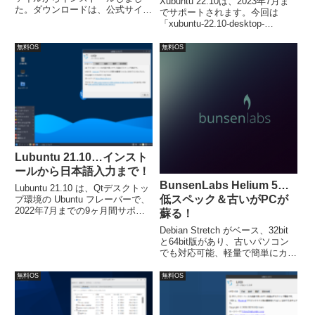
Xubuntu 22.10は、2023年7月ま
た。ダウンロードは、公式サイト
でサポートされます。今回は
ダウンロードページよりできま
「xubuntu-22.10-desktop-
す。インストールは、特に問題な
amd64.iso」ファイルからインス
く終了しますが、日本語入力の設
トールしています。
無料OS
無料OS
定が必要でした。
Lubuntu 21.10…インスト
ールから日本語入力まで！
BunsenLabs Helium 5…
Lubuntu 21.10 は、Qtデスクトッ
低スペック＆古いがPCが
プ環境の Ubuntu フレーバーで、
2022年7月までの9ヶ月間サポー
蘇る！
トされます。今回は、「lubuntu-
Debian Stretch がベース、32bit
21.10-desktop-amd64.iso」をイ
と64bit版があり、古いパソコン
ンストールしています。
でも対応可能、軽量で簡単にカス
タマイズ可能なOpenboxデスクト
ップ。今回は「helium-5-
無料OS
無料OS
amd64.hybrid.iso」64bitを利用。