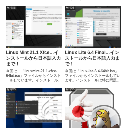
行けば、簡単にインストールが完
縦・横自在に連結できる。複数の
了します。しかし、インストーラ
フォルダを一括にドラッグ＆ドロ
無料OS
無料OS
ーの設定画面で気になる点があ
ップすることで読み込めます。テ
り、日本語入力も設定が必要でし
キストファイルの文字コードは異
た。
なっていても問題ありません。
Linux Mint 21.1 Xfce…イ
Linux Lite 6.4 Final…イン
ンストールから日本語入力
ストールから日本語入力ま
まで！
で！
今回は、「linuxmint-21.1-xfce-
今回は「linux-lite-6.4-64bit.iso」
64bit.iso」ファイルからインスト
ファイルからインストールしてい
ールしています。インストールは
ます。インストールは特に問題な
簡単に終了し、再起動後には日本
く終わると思いますが、日本語入
語入力も可能になっています。
力については、別途対応が必要で
無料OS
無料OS
した。