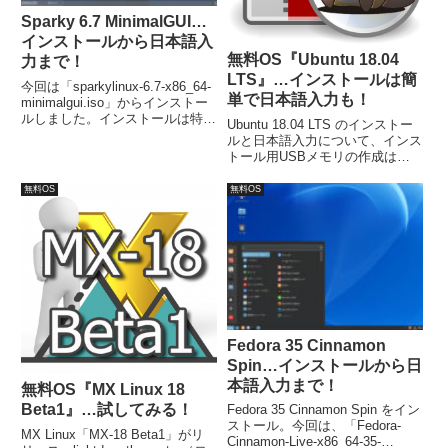
Sparky 6.7 MinimalGUI…
インストールから日本語入
無料OS『Ubuntu 18.04
力まで！
LTS』…インストールは簡
今回は「sparkylinux-6.7-x86_64-
単で日本語入力も！
minimalgui.iso」からインストー
ルしました。インストールは特に
Ubuntu 18.04 LTS のインストー
問題は無いですが、日本語入力は
ルと日本語入力について、インス
別途対応が必要でした。
トール用USBメモリの作成は、
UNetbootinにて作成し、問題なく
ライブ起動出来ています。また、
無料OS
無料OS
インストールは簡単で、最低限ユ
ーザー情報の設定以外は「続け
る」などをクリックでも完了。
Fedora 35 Cinnamon
Spin…インストールから日
本語入力まで！
無料OS『MX Linux 18
Beta1』…試してみる！
Fedora 35 Cinnamon Spin をイン
ストール。今回は、「Fedora-
MX Linux「MX-18 Beta1」がリ
Cinnamon-Live-x86_64-35-