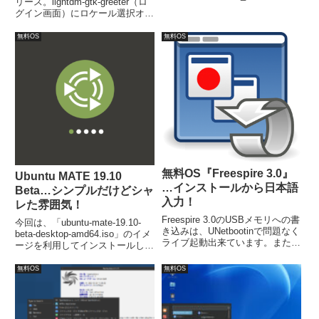
リース。lightdm-gtk-greeter（ロ
1.2.iso」をインストールしていま
グイン画面）にロケール選択オプ
す。
ションを追加。ベータ版の既知の
問題は、メインリポジトリの
無料OS
無料OS
nvidiaドライバは、新しいカーネ
ルに対して構築されない可能性が
あります。
無料OS『Freespire 3.0』
Ubuntu MATE 19.10
…インストールから日本語
Beta…シンプルだけどシャ
入力！
レた雰囲気！
Freespire 3.0のUSBメモリへの書
今回は、「ubuntu-mate-19.10-
き込みは、UNetbootinで問題なく
beta-desktop-amd64.iso」のイメ
ライブ起動出来ています。また、
ージを利用してインストールして
インストールはとても簡単で、流
います。流れに沿って進めて行け
れに乗って進めれば、簡単に終
ば、簡単にインストールが完了
無料OS
無料OS
了。注意点としては、インストー
し、再起動後は日本語入力が可能
ル後の再起動では、日本語化は完
になります。
了しません。