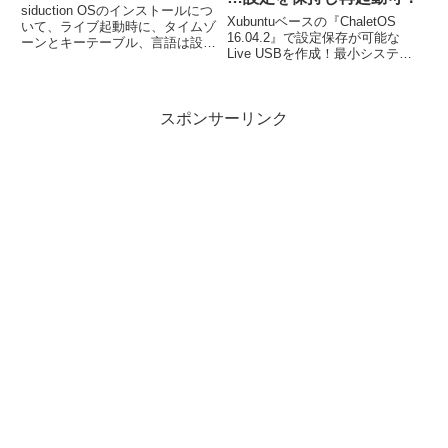
siduction OSのインストールにつ
Xubuntuベースの『ChaletOS
いて、ライブ起動時に、タイムゾ
16.04.2』で設定保存が可能な
ーンとキーテーブル、言語は設定
Live USBを作成！最小システム
済みなので、インストール自体
要件、CPU：1GHz 以上、メモ
は、非常に簡単。入力が必要なの
リ：512MB以上（768MBを推
は、ユーザー名やパスワード設定
奨）。設定保存できるLive USB
だけで、途中で一度チェックを入
スポンサーリンク
は、UNetbootinで作成します。
れるところがありますが、それだ
けです。