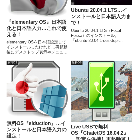
Ubuntu 20.04.1 LTS…イ
ンストールと日本語入力ま
『elementary OS』日本語
で！
化と日本語入力…これで使
Ubuntu 20.04.1 LTS（Focal
える！
Fossa）のインストール。
「ubuntu-20.04.1-desktop-
elementary OSを日本語設定して
amd64.iso」ファイルを利用しま
インストールしたけれど…再起動
す。インストールは流れに沿って
後にデスクトップ表示やメニュー
進めて行けば簡単に完了し、再起
などは、英語のままでした。まず
動後は日本語入力が可能です。
は「AppCenter」でアップデート
無料OS
無料OS
してから、Language & Region を
開いて日本語設定を行います。
無料OS『siduction』…イ
Live USBで無料
ンストールと日本語入力の
OS『ChaletOS 16.04.2』
設定！
…設定を保持し再起動可！