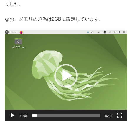
ました。
なお、メモリの割当は2GBに設定しています。
動
画
プ
レ
ー
ヤ
ー
00:00
02:06