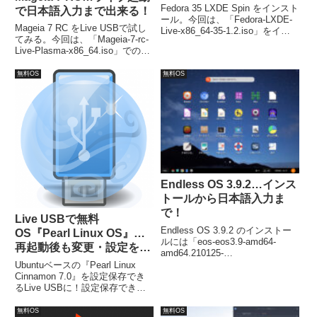
Fedora 35 LXDE Spin をインスト
で日本語入力まで出来る！
ール。今回は、「Fedora-LXDE-
Mageia 7 RC をLive USBで試し
Live-x86_64-35-1.2.iso」をイン
てみる。今回は、「Mageia-7-rc-
ストールしています。
Live-Plasma-x86_64.iso」でのラ
イブ起動状況についてまとめてい
ます。ライブ起動が完了すれば、
無料OS
無料OS
日本語化と日本語入力が可能にな
っています。
Endless OS 3.9.2…インス
トールから日本語入力ま
で！
Live USBで無料
Endless OS 3.9.2 のインストー
OS『Pearl Linux OS』…
ルには「eos-eos3.9-amd64-
再起動後も変更・設定を保
amd64.210125-
持！
202532.base.iso」ファイルを利
Ubuntuベースの『Pearl Linux
用しました。起動後は、すぐに言
Cinnamon 7.0』を設定保存でき
語の選択画面になりますので、そ
るLive USBに！設定保存できる
のままインストールしていきま
Live USBの作成には、
す。
UNetbootinと容量4GB以上のUSB
無料OS
無料OS