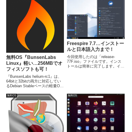
メモリが必要で、変更・設定をす
るスペースを1.9GBにしていま
す。
Freespire 7.7…インストー
ルと日本語入力まで！
今回使用したのは「release-
無料OS『BunsenLabs
77F.iso」ファイルです。インス
Linux』軽い…256MBでオ
トールは簡単に完了します。イン
フィスソフトも可！
ストール後に、日本語入力できる
よう設定が必要です。
『BunsenLabs helium-rc1』は、
64bitと32bitの両方に対応してい
るDebian Stableベースの軽量OS
です。最小システム要件は、
CPU:Pentium 4,1GHz、メモリ：
無料OS
無料OS
256MB（推奨1GB）、空きディ
スク容量：10GB。