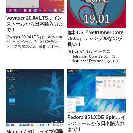
Voyager 20.04 LTS…イン
ストールから日本語入力ま
で！
無料OS『Netrunner Core
Voyager 20.04 LTS は、Xubuntu
19.01』…シンプルなのが
20.04 がベースで、XFCEデスク
良い！
トップ環境のOS。長期サポート
リリースなので、2023年4月まで
Debian安定版がベースの
3年間サポート。今回は
『Netrunner Core 19.01』は、
「Voyager-20.04-LTS-
「Netrunner Desktop」をスリム
amd64.iso」をインストールして
にしたような構成で、アプリケー
います。
ションも重要と思われるものだけ
無料OS
無料OS
になっています。最小システム要
件は、CPU：1.6GHz、メモリ：
1GB以上。
Fedora 35 LXDE Spin…イ
ンストールから日本語入力
まで！
Mageia 7 RC…ライブ起動