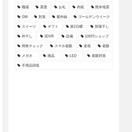
職場
震度
お礼
内祝
熊本地震
GW
対策
紫外線
ゴールデンウイーク
スイーツ
ギフト
第2日曜
部屋干し
外干し
3DVR
設備
100円ショップ
簡単チェック
スマホ老眼
老視
老眼
メガネ
液晶
LED
老眼対策
不用品回収