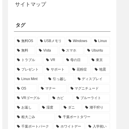
サイトマップ
タグ
無料OS
USBメモリ
Windows
Linux
無料
Vista
スマホ
Ubuntu
トラブル
VR
母の日
東京
プレゼント
サポート
花粉症
地震
Linux Mint
引っ越し
ディスプレイ
OS
マナー
マグニチュード
VRゴーグル
カビ
ブルーライト
お返し
湿度
ダニ
潮干狩り
粗大ごみ
千葉ポートタワー
千葉ポートパーク
ホワイトデー
入学祝い