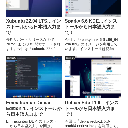
Xubuntu 22.04 LTS…イン
Sparky 6.6 KDE…インス
ストールから日本語入力ま
トールから日本語入力ま
で！
で！
長期サポートリリースなので、
今回は「sparkylinux-6.6-x86_64-
2025年までの3年間サポートされ
kde.iso」のイメージを利用して
ます。今回は「xubuntu-22.04-
います。インストールは簡単に完
desktop-amd64.iso」からインス
了します。日本語入力は、別途コ
トールしています。
マンドで Fcitx をインストールし
無料OS
無料OS
ました。
Emmabuntus Debian
Debian Edu 11.6…インス
Edition 4…インストールか
トールから日本語入力ま
ら日本語入力まで！
で！
Emmabuntus DE 4 のインストー
今回は「debian-edu-11.6.0-
ルから日本語入力。今回は、
amd64-netinst.iso」を利用して、