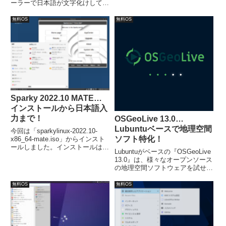
等に対応。
ーラーで日本語が文字化けしてい
ますので、OSのインストール前
に日本語フォントのインストール
無料OS
無料OS
をすると、簡単に日本語化できま
す。日本語入力についてはインス
トールが終了し、再起動すれば可
能です。
Sparky 2022.10 MATE…
インストールから日本語入
力まで！
OSGeoLive 13.0…
Lubuntuベースで地理空間
今回は「sparkylinux-2022.10-
ソフト特化！
x86_64-mate.iso」からインスト
ールしました。インストールは特
Lubuntuがベースの『OSGeoLive
に問題は無いですが、日本語入力
13.0』は、様々なオープンソース
は、別途「Fcitx」などのインス
の地理空間ソフトウェアを試せま
トールが必要でした。
す。今回インストールしたのは
「osgeolive-13.0-amd64.iso」
無料OS
無料OS
4.3GB 64ビットISO。日本語入力
の設定が必要になります。