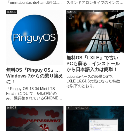
「emmabuntus-de4-amd64-11.0-
スタンドアロンタイプのインスト
1.00.iso」ファイルからインスト
ールを行いました。
ールしています。インストールは
無料OS
無料OS
簡単に終了しますが、別に日本語
入力の設定が必要です。
無料OS『LXLE』で古い
PCも蘇る…インストール
から日本語入力は簡単！
無料OS『Pinguy OS』…
Windows 7からの乗り換え
Lubuntuベースの軽量OSで、
LXLE 16.04.3の気になった特徴
に！
は以下のとおり。
「Pinguy OS 18.04 Mini LTS –
Mate/LXQT/Mintアプリの追加。
Final」について、64bit対応の
セキュリティアップデートが自動
み、微調整されているGNOMEデ
的にインストール。ランダム/イ
スクトップ環境。使いやすそうな
ンターバル壁紙チェンジャー。テ
デスクトップのPinguy OSは、普
無料OS
ＩＴ・サイエンス
ーマ全体の一貫性がある100枚の
通のユーザーが、簡単に使えるよ
壁紙がセット。
うにすることを目標としている
OSです。