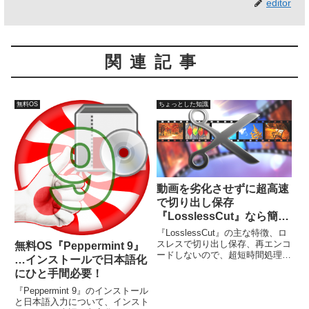
editor
関連記事
無料OS
ちょっとした知識
動画を劣化させずに超高速
で切り出し保存
『LosslessCut』なら簡
単！
『LosslessCut』の主な特徴、ロ
スレスで切り出し保存、再エンコ
無料OS『Peppermint 9』
ードしないので、超短時間処理、
…インストールで日本語化
EXIFデータは保存。MP4、
にひと手間必要！
MOV、WebM、MKV、OGG、
WAV、MP3、AAC、H264、
『Peppermint 9』のインストール
Theora、VP8などのフォーマット
と日本語入力について、インスト