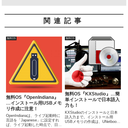
関連記事
無料OS
無料OS
無料OS『KXStudio』…簡
無料OS『OpenIndiana』
単インストールで日本語入
…インストール用USBメモ
力も！
リ作成に注意！
KXStudioのインストールと日本
OpenIndianaは、ライブ起動時に
語入力まで。インストール用
言語を「Japanese」に設定すれ
USBメモリの作成は、UNetbootin
ば、ライブ起動した時点で、日本
にて作成し、ライブ起動出来てい