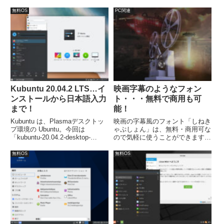
語化はもちろん、すでに日本語の
ます。ただ、ライブ起動で日本語
入力まで可能です。ただし、イン
無料OS
PC関連
に設定しても、反映されませんで
ストール用のUSBメモリ作成に
したが、インストールすれば日本
は注意が必要で、「.usb」ファイ
語化の問題はありません。
ルを「Win32 Disk Imager」で書
き込みます。
Kubuntu 20.04.2 LTS…イ
映画字幕のようなフォン
ンストールから日本語入力
ト・・・無料で商用も可
まで！
能！
Kubuntu は、Plasmaデスクトッ
映画の字幕風のフォント「しねき
プ環境の Ubuntu。今回は
ゃぷしょん」は、無料・商用可な
「kubuntu-20.04.2-desktop-
ので気軽に使うことができます。
amd64.iso」からインストール。
なお、ご利用前にご自身で規約等
流れに沿って進めて行けば、簡単
の確認を忘れずにしてください。
無料OS
無料OS
にインストールが完了し、再起動
後は日本語入力が可能になりま
す。