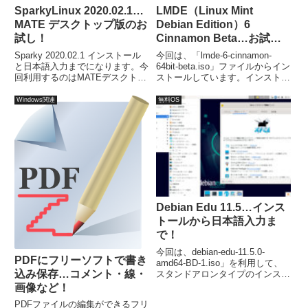
SparkyLinux 2020.02.1…
LMDE（Linux Mint
MATE デスクトップ版のお
Debian Edition）6
試し！
Cinnamon Beta…お試し
インストール！
Sparky 2020.02.1 インストール
今回は、「lmde-6-cinnamon-
と日本語入力までになります。今
64bit-beta.iso」ファイルからイン
回利用するのはMATEデスクトッ
ストールしています。インストー
プ環境の64ビット版
ルは流れに沿って進めていけば、
「sparkylinux-2020.02.1-x86_64-
特に問題ないでしょう。日本語入
Windows関連
無料OS
mate.iso」。インストールの手順
力については、別途 Fcitx などの
は少なく、非常に簡単に終了しま
インストールが必要でした。
す。
Debian Edu 11.5…インス
トールから日本語入力ま
で！
今回は、debian-edu-11.5.0-
PDFにフリーソフトで書き
amd64-BD-1.iso」を利用して、
込み保存…コメント・線・
スタンドアロンタイプのインスト
ールを行いました。
画像など！
PDFファイルの編集ができるフリ