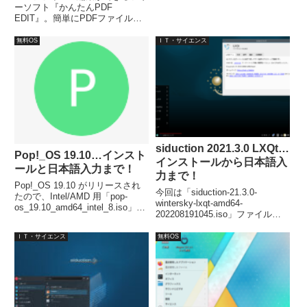
ーソフト『かんたんPDF
EDIT』。簡単にPDFファイルに
コメント・線・図・画像の追加な
どの編集可能。シンプルなインタ
無料OS
ＩＴ・サイエンス
ーフェイスで、直感的に操作でき
る。読み込み専用に設定してある
PDF文書の場合は、画像として別
に出力可能。
siduction 2021.3.0 LXQt…
Pop!_OS 19.10…インスト
インストールから日本語入
ールと日本語入力まで！
力まで！
Pop!_OS 19.10 がリリースされ
今回は「siduction-21.3.0-
たので、Intel/AMD 用「pop-
wintersky-lxqt-amd64-
os_19.10_amd64_intel_8.iso」の
202208191045.iso」ファイルを
イメージを利用して、インストー
利用してインストールしました。
ルと日本語化、日本語入力までを
インストールは特に問題なく、日
ＩＴ・サイエンス
無料OS
サラッと、映像や画像を中心にま
本語入力については、Fcitx 等の
とめました。
インストールが必要でした。