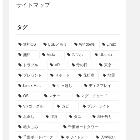
サイトマップ
タグ
無料OS
USBメモリ
Windows
Linux
無料
Vista
スマホ
Ubuntu
トラブル
VR
母の日
東京
プレゼント
サポート
花粉症
地震
Linux Mint
引っ越し
ディスプレイ
OS
マナー
マグニチュード
VRゴーグル
カビ
ブルーライト
お返し
湿度
ダニ
潮干狩り
粗大ごみ
千葉ポートタワー
千葉ポートパーク
ホワイトデー
入学祝い