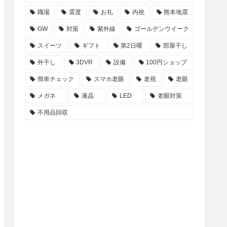
職場
震度
お礼
内祝
熊本地震
GW
対策
紫外線
ゴールデンウイーク
スイーツ
ギフト
第2日曜
部屋干し
外干し
3DVR
設備
100円ショップ
簡単チェック
スマホ老眼
老視
老眼
メガネ
液晶
LED
老眼対策
不用品回収