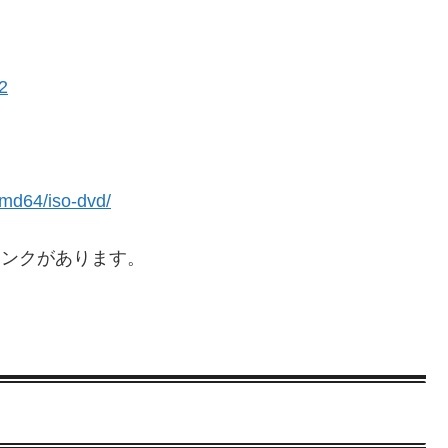
2
amd64/iso-dvd/
リンクがあります。