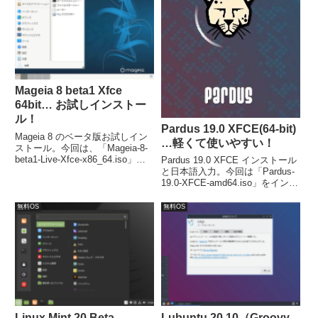
Mageia 8 beta1 Xfce
64bit… お試しインストー
ル！
Pardus 19.0 XFCE(64-bit)
Mageia 8 のベータ版お試しイン
…軽くて使いやすい！
ストール。今回は、「Mageia-8-
beta1-Live-Xfce-x86_64.iso」を
Pardus 19.0 XFCE インストール
利用しています。ダウンロード
と日本語入力。今回は「Pardus-
は、公式サイトダウンロードペー
19.0-XFCE-amd64.iso」をインス
ジ（日本語）より行えます。
トールします。最小システム要件
は、CPU（64bit）：1.0Ghz、メ
無料OS
無料OS
モリ：1GB、必要なディスク容
量：8GB
Linux Mint 20 Beta…
Lubuntu 20.10（Groovy