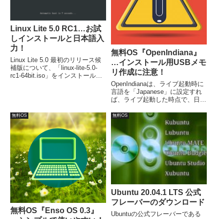
Linux Lite 5.0 RC1…お試
しインストールと日本語入
力！
無料OS『OpenIndiana』
Linux Lite 5.0 最初のリリース候
…インストール用USBメモ
補版について、「linux-lite-5.0-
リ作成に注意！
rc1-64bit.iso」をインストールし
てみました。ダウンロードは、公
OpenIndianaは、ライブ起動時に
式サイトリリース情報ページから
言語を「Japanese」に設定すれ
行えます。インストールは流れ通
ば、ライブ起動した時点で、日本
りで、簡単に完了すると思いま
語化はもちろん、すでに日本語の
す。
入力まで可能です。ただし、イン
無料OS
無料OS
ストール用のUSBメモリ作成に
は注意が必要で、「.usb」ファイ
ルを「Win32 Disk Imager」で書
き込みます。
Ubuntu 20.04.1 LTS 公式
フレーバーのダウンロード
無料OS『Enso OS 0.3』
Ubuntuの公式フレーバーである