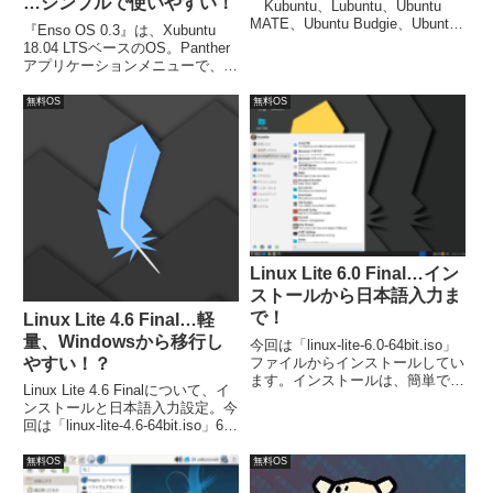
…シンプルで使いやすい！
Kubuntu、Lubuntu、Ubuntu
MATE、Ubuntu Budgie、Ubuntu
『Enso OS 0.3』は、Xubuntu
Studio、Xubuntu のダウンロード
18.04 LTSベースのOS。Panther
先と簡単な紹介のまとめ。
アプリケーションメニューで、必
要と思われる機能を提供し、効率
的にPCを利用できる環境。プリ
無料OS
無料OS
インストールアプリは必要なもの
を少量で、あとは好みを簡単にイ
ンストール。
Linux Lite 6.0 Final…イン
ストールから日本語入力ま
で！
Linux Lite 4.6 Final…軽
量、Windowsから移行し
今回は「linux-lite-6.0-64bit.iso」
やすい！？
ファイルからインストールしてい
ます。インストールは、簡単でし
Linux Lite 4.6 Finalについて、イ
たが、日本語入力については、別
ンストールと日本語入力設定。今
途対応が必要ででした。
回は「linux-lite-4.6-64bit.iso」64
ビットのISOファイルを利用。最
小システム要件は、CPU：1GHz
無料OS
無料OS
プロセッサ、メモリ：768MB。