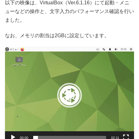
以下の映像は、VirtualBox（Ver.6.1.16）にて起動・メニ
ューなどの操作と、文字入力のパフォーマンス確認を行い
ました。
なお、メモリの割当は2GBに設定しています。
動
画
プ
レ
ー
ヤ
ー
00:00
02:11