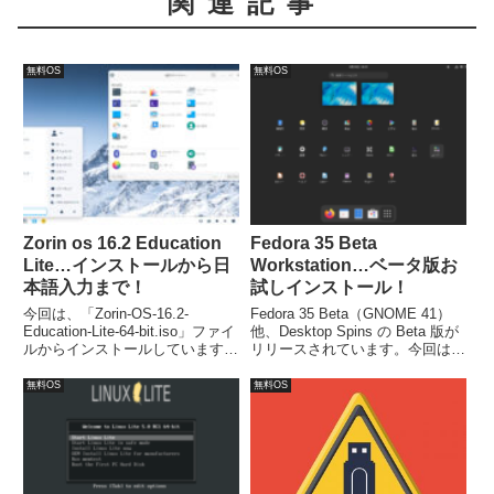
関連記事
無料OS
無料OS
Zorin os 16.2 Education
Fedora 35 Beta
Lite…インストールから日
Workstation…ベータ版お
本語入力まで！
試しインストール！
今回は、「Zorin-OS-16.2-
Fedora 35 Beta（GNOME 41）
Education-Lite-64-bit.iso」ファイ
他、Desktop Spins の Beta 版が
ルからインストールしています。
リリースされています。今回は
流れに沿って進めて行けば、簡単
「Fedora-Workstation-Live-
にインストールが完了し、再起動
x86_64-35_Beta-1.2.iso」をイン
無料OS
無料OS
後は日本語入力が可能になりま
ストールしました。
す。