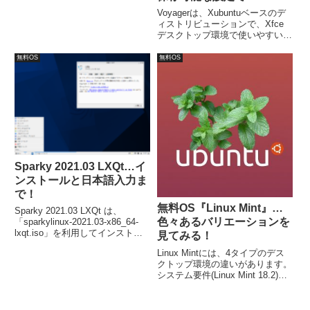
Voyagerは、Xubuntuベースのデ
ィストリビューションで、Xfce
デスクトップ環境で使いやすい。
推奨システム要件は、次のとおり
で、CPU：2GHz デュアルコアプ
無料OS
無料OS
ロセッサ以上、メモリ：
2GB（64bitの場合は3GB以
上）、HDD空き容量：25GB。
Sparky 2021.03 LXQt…イ
ンストールと日本語入力ま
で！
無料OS『Linux Mint』…
Sparky 2021.03 LXQt は、
色々あるバリエーションを
「sparkylinux-2021.03-x86_64-
lxqt.iso」を利用してインストー
見てみる！
ル。流れに沿って進めて行けば、
Linux Mintには、4タイプのデス
簡単にインストールが完了し、再
クトップ環境の違いがあります。
起動後に立ち上がったウインドウ
システム要件(Linux Mint 18.2)に
からアップグレード等を行ないま
ついては、Cinamon、MATE、
す。
Xfceの3つのエディションで、
RAM：1GB、ディスク容量：