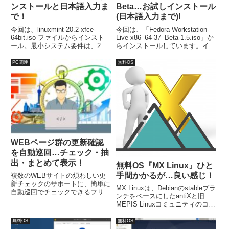
ンストールと日本語入力ま
Beta…お試しインストール
で！
(日本語入力まで)!
今回は、linuxmint-20.2-xfce-
今回は、「Fedora-Workstation-
64bit.iso ファイルからインスト
Live-x86_64-37_Beta-1.5.iso」か
ール。最小システム要件は、2GB
らインストールしています。イン
のRAM、20GBのディスク容量、
ストールは指示に従って行えば問
1024×768の解像度。
題なく完了し、再起動後は日本語
PC関連
無料OS
入力できるようになっていまし
た。
WEBページ群の更新確認
を自動巡回…チェック・抽
出・まとめて表示！
無料OS『MX Linux』ひと
手間かかるが…良い感じ！
複数のWEBサイトの煩わしい更
新チェックのサポートに、簡単に
MX Linuxは、Debianのstableブラ
自動巡回でチェックできるフリー
ンチをベースにしたantiXと旧
ソフト DiffBrowser。複数ページ
MEPIS Linuxコミュニティのコラ
の更新された部分の情報をまとめ
ボレーションOS。デフォルトデ
て表示することができます。イン
スクトップ環境がXfceで、低ス
無料OS
無料OS
ストールは不要なので、使わない
ペックのパソコンでも対応可能。