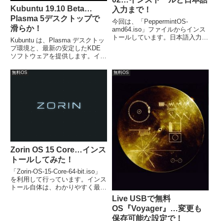
Kubuntu 19.10 Beta…
入力まで！
Plasma 5デスクトップで
今回は、「PeppermintOS-
滑らか！
amd64.iso」ファイルからインス
トールしています。日本語入力に
Kubuntu は、Plasma デスクトッ
ついては、Fcitx5 をインストー
プ環境と、最新の安定したKDE
ルして確認してみました。
ソフトウェアを提供します。イン
ストールは、「kubuntu-19.10-
beta-desktop-amd64.iso」を利用
無料OS
無料OS
し、簡単にインストールが完了。
再起動後は日本語入力が可能。
Zorin OS 15 Core…インス
トールしてみた！
「Zorin-OS-15-Core-64-bit.iso」
を利用して行っています。インス
トール自体は、わかりやすく最初
に日本語を選ぶとあとは、ユーザ
Live USBで無料
ーネームとパスワードぐらいで、
OS『Voyager』…変更も
ほとんど「続ける」などをクリッ
保存可能な設定で！
クするだけで簡単に終了します。