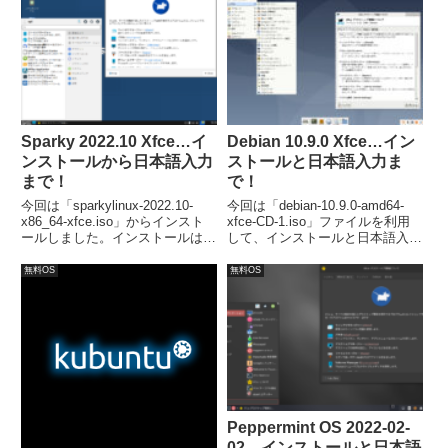
なら捨てるだけです。
インストールと日本語入力の設定
には、一癖あり。
Sparky 2022.10 Xfce…イ
Debian 10.9.0 Xfce…イン
ンストールから日本語入力
ストールと日本語入力ま
まで！
で！
今回は「sparkylinux-2022.10-
今回は「debian-10.9.0-amd64-
x86_64-xfce.iso」からインスト
xfce-CD-1.iso」ファイルを利用
ールしました。インストールは特
して、インストールと日本語入力
に問題は無いですが、日本語入力
の確認をしました。
は、別途「Fcitx」などのインス
無料OS
無料OS
トールが必要でした。
Peppermint OS 2022-02-
02…インストールと日本語