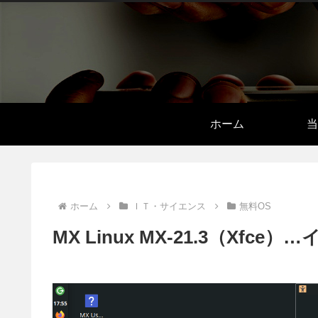
ホーム
当
ホーム
ＩＴ・サイエンス
無料OS
MX Linux MX-21.3（X