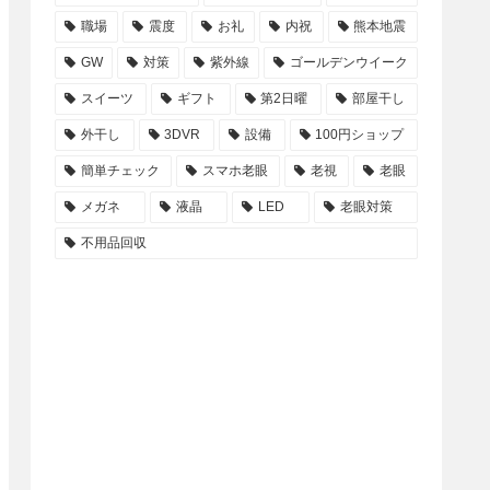
職場
震度
お礼
内祝
熊本地震
GW
対策
紫外線
ゴールデンウイーク
スイーツ
ギフト
第2日曜
部屋干し
外干し
3DVR
設備
100円ショップ
簡単チェック
スマホ老眼
老視
老眼
メガネ
液晶
LED
老眼対策
不用品回収