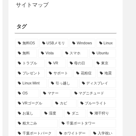
サイトマップ
タグ
無料OS
USBメモリ
Windows
Linux
無料
Vista
スマホ
Ubuntu
トラブル
VR
母の日
東京
プレゼント
サポート
花粉症
地震
Linux Mint
引っ越し
ディスプレイ
OS
マナー
マグニチュード
VRゴーグル
カビ
ブルーライト
お返し
湿度
ダニ
潮干狩り
粗大ごみ
千葉ポートタワー
千葉ポートパーク
ホワイトデー
入学祝い