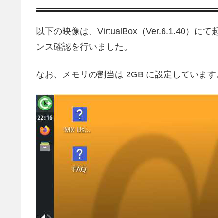
以下の映像は、VirtualBox（Ver.6.1
ンス確認を行いました。
なお、メモリの割当は 2GB に設定しています
動
画
プ
レ
ー
ヤ
ー