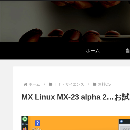
ホーム
当
ホーム
ＩＴ・サイエンス
無料OS
MX Linux MX-23 alpha 