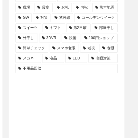
職場
震度
お礼
内祝
熊本地震
GW
対策
紫外線
ゴールデンウイーク
スイーツ
ギフト
第2日曜
部屋干し
外干し
3DVR
設備
100円ショップ
簡単チェック
スマホ老眼
老視
老眼
メガネ
液晶
LED
老眼対策
不用品回収