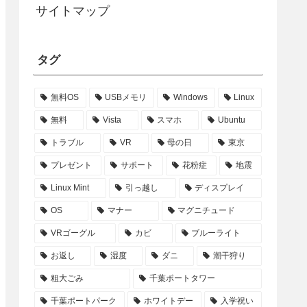
サイトマップ
タグ
無料OS
USBメモリ
Windows
Linux
無料
Vista
スマホ
Ubuntu
トラブル
VR
母の日
東京
プレゼント
サポート
花粉症
地震
Linux Mint
引っ越し
ディスプレイ
OS
マナー
マグニチュード
VRゴーグル
カビ
ブルーライト
お返し
湿度
ダニ
潮干狩り
粗大ごみ
千葉ポートタワー
千葉ポートパーク
ホワイトデー
入学祝い