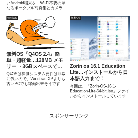
とです。今回は、「Enso-
いAndroid端末を、Wi-Fi不要の単
0.4.iso」からインストールしてい
なるポータブル写真集とカメラと
ます。ISOファイルは、
してプレゼント。アプリの超特大
sourceforge.net よりダウンロー
システムフォントで、みやすく操
無料OS
無料OS
ドできます。
作しやすくします。本体のフォン
トサイズ変更より20％～1000％
に調整可能。
無料OS『Q4OS 2.4』簡
単・超軽量…128MB メモ
Zorin os 16.1 Education
リー ・3GBスペースで
Lite…インストールから日
OK！
Q4OSは稼働システム要件は非常
本語入力まで！
に低いので、Windows XPよりも
古いPCでも稼働出来そうです。
今回は、「Zorin-OS-16.1-
最小要件は、CPU：Pentium
Education-Lite-64-bit.iso」ファイ
300MHz 、メモリー：128MB 、
ルからインストールしています。
ドライブスペース：3GB。また、
流れに沿って進めて行けば、簡単
インストールは、超簡単にオート
にインストールが完了し、再起動
マチックで出来てしまいます。
後は日本語入力が可能になりま
スポンサーリンク
す。