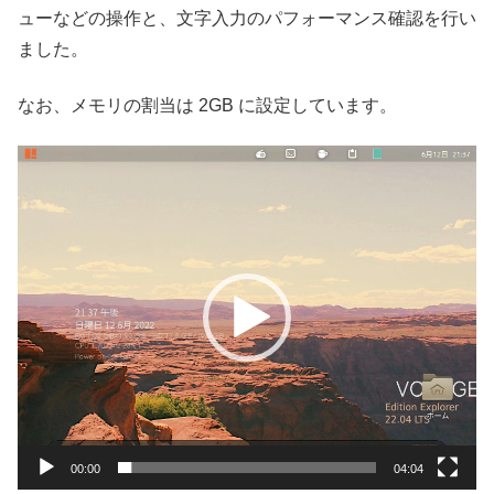
ューなどの操作と、文字入力のパフォーマンス確認を行い
ました。
なお、メモリの割当は 2GB に設定しています。
動
画
プ
レ
ー
ヤ
ー
00:00
04:04