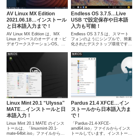
AV Linux MX Edition
Endless OS 3.7.5…Live
2021.06.18…インストール
USB で設定保存や日本語
と日本語入力まで！
入力も可能！
AV Linux MX Edition は、MX
Endless OS 3.7.5 は、スマート
Linux がベースのオーディオ・ビ
フォンのようにシンプルで、簡素
デオワークステーションOS。今
化されたデスクトップ環境です。
回インストールしたのは「AVL-
Etcherを利用してLive USBを作
MXE-2021.06.18-xfce4-openbox-
成しただけですが、日本語入力を
無料OS
無料OS
amd64.iso」ファイルからになり
含めた設定保存が可能でした。な
ます。
お、日本語入力は別途設定が必要
です。
Linux Mint 20.1 “Ulyssa”
Pardus 21.4 XFCE…イン
MATE…インストールと日
ストールから日本語入力ま
本語入力！
で！
Linux Mint 20.1 MATE のインス
「Pardus-21.4-XFCE-
トールは、「linuxmint-20.1-
amd64.iso」ファイルからインス
mate-64bit.iso」ファイルから行
トールしています。インストール
ないました。最小システム要件
は特に問題ありませんが、日本語