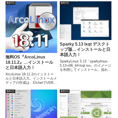
は、1GBのRAM、15GBのディス
入力の設定については、別途対応
無料OS
無料OS
ク容量、1024×768の解像度とな
が必要でした。
っています。
Sparky 5.13 lxqt デスクト
ップ版…インストールと日
本語入力！
無料OS『ArcoLinux
SparkyLinux 5.13「sparkylinux-
18.11.2』…インストール
5.13-x86_64-lxqt.iso」のイメージ
と日本語入力！
を利用してインストール。流れに
沿って進めて行けば、簡単にイン
ArcoLinux 18.11.2のインストー
ストールが完了します。日本語入
ルと日本語入力。インストールメ
力の設定は、再起動後のアップグ
ディアの作成は、EtcherでUSBメ
レード等の作業で行えます。
モリへの書き込みます。インスト
ールは簡単で、言語の設定とユー
無料OS
無料OS
ザー情報位で完了。再起動後の日
本語入力設定は、コマンドです
が、Ubuntuなみに簡単。