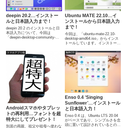
deepin 20.2…インストー
Ubuntu MATE 22.10…イ
ルと日本語入力まで！
ンストールから日本語入力
まで！
deepin 20.2 のインストールと日
本語入力について、今回は
今回は、「ubuntu-mate-22.10-
「deepin-desktop-community-
desktop-amd64.iso」からインス
20.2-amd64.iso」をインストール
トールしています。インストール
しています。インストールは、特
自体は問題なく終了し、再起動後
に難しいところもなく、流れ通り
は日本語入力が可能になります。
スマホアプリ他
無料OS
すすめれば完了すると思います。
Enso 0.4 ‘Singing
Sunflower’…インストール
Androidスマホやタブレッ
と日本語入力！
トの再利用…フォントを超
Enso 0.4 は、Ubuntu LTS 20.04
特大にしてプレゼント！
がベースであり、シンプルさを念
頭に置いて設計されているとのこ
別居の両親、祖父や祖母へ使わな