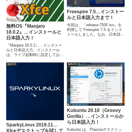
Freespire 7.5…インストー
ルと日本語入力まで！
今回は、「release-750F.iso」を
無料OS『Manjaro
利用して Freespire 7.5 をインス
18.0.2』…インストールと
トールしました。なお、日本語入
日本語入力！
力は Fcitx等をインストールして
できるようにしました。
『Manjaro 18.0.2』…インストー
ルと日本語入力。インストール
は、ライブ起動時に設定しておけ
ば、ほとんどそのまま進めて行く
だけで済みます。日本語入力は、
無料OS
無料OS
Ubuntu系のものよりは、多少手
間がかかりますが、手順に沿って
きちんと行えば問題ないはずで
す。
Kubuntu 20.10（Groovy
Gorilla）…インストールか
ら日本語入力！
SparkyLinux 2019.11…
Kubuntu は、Plasmaデスクトッ
Xfceデスクトップを試して