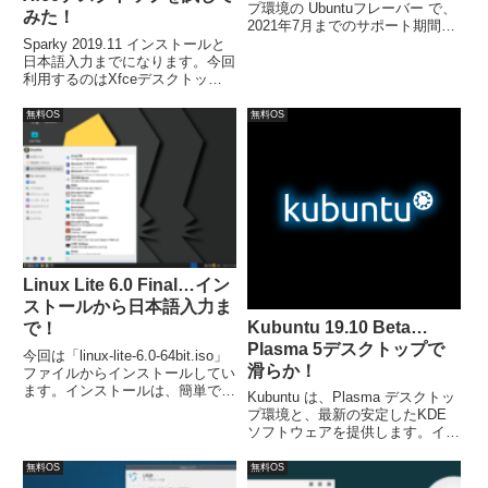
プ環境の Ubuntuフレーバー で、
みた！
2021年7月までのサポート期間に
なっています。今回は、
Sparky 2019.11 インストールと
「kubuntu-20.10-desktop-
日本語入力までになります。今回
amd64.iso」ファイルからインス
利用するのはXfceデスクトップ
トールしました。
環境の64ビット版「sparkylinux-
201911-x86_64-xfce.iso」。イン
無料OS
無料OS
ストールの手順は少なく、非常に
簡単に終了します。
Linux Lite 6.0 Final…イン
ストールから日本語入力ま
Kubuntu 19.10 Beta…
で！
Plasma 5デスクトップで
今回は「linux-lite-6.0-64bit.iso」
滑らか！
ファイルからインストールしてい
ます。インストールは、簡単でし
Kubuntu は、Plasma デスクトッ
たが、日本語入力については、別
プ環境と、最新の安定したKDE
途対応が必要ででした。
ソフトウェアを提供します。イン
ストールは、「kubuntu-19.10-
beta-desktop-amd64.iso」を利用
無料OS
無料OS
し、簡単にインストールが完了。