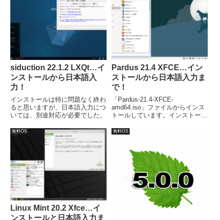
再起動後は日本語入力が可能。
siduction 22.1.2 LXQt…イ
Pardus 21.4 XFCE…イン
ンストールから日本語入
ストールから日本語入力ま
力！
で！
インストールは特に問題なく終わ
「Pardus-21.4-XFCE-
ると思いますが、日本語入力につ
amd64.iso」ファイルからインス
いては、別途対応が必要でした。
トールしています。インストール
は特に問題ありませんが、日本語
入力の設定については、別途対応
無料OS
無料OS
が必要でした。
Linux Mint 20.2 Xfce…イ
ンストールと日本語入力ま