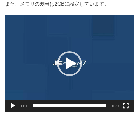
また、メモリの割当は2GBに設定しています。
動
画
プ
レ
ー
ヤ
ー
00:00
01:37