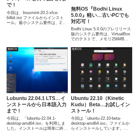
で！
無料OS『Bodhi Linux
今回は、linuxmint-20.2-xfce-
5.0.0』軽い…古いPCでも
64bit.iso ファイルからインスト
対応可！
ール。最小システム要件は、2GB
のRAM、20GBのディスク容量、
Bodhi Linux 5.0.0のプレリリース
1024×768の解像度。
版のシステム要件は、VirtualBox
でのテストで、メモリ256MB：
メニューすら表示できません。メ
モリ512MB：普通に使える印
無料OS
無料OS
象。つまり、CPU：64bit（の場
合）、メモリ：512MB以上。
Lubuntu 22.04.1 LTS…イ
Ubuntu 22.10（Kinetic
ンストールから日本語入力
Kudu）Beta…お試しイン
まで！
ストール！
今回は、「lubuntu-22.04.1-
今回は「ubuntu-22.10-beta-
desktop-amd64.iso」を利用しま
desktop-amd64.iso」ファイルか
した。インストールは簡単に終了
らインストールしています。
しますが、日本語入力は別途対応
Beta 版ですので、テスト用に利
が必要でした。
用できるパソコンや環境で試して