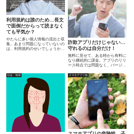
としています。
利用規約は誰のため…長文
で面倒だからって読まなく
ても平気か？
やたらに多い個人情報の流出と収
詐欺アプリだけじゃない…
集。あまり問題になっていないの
守れるのは自分だけ！
は、利用規約のせいでしょうか？
そもそも利用規約とは誰のため？
無料に見せて、ある時から有料に
一番気にしたのは、サービス提供
なり継続的に課金。アプリのリリ
側の安全ではないでしょうか？ユ
ース時点では問題なく、バージョ
ーザーに知らせること無く、途中
ンアップすると悪さをする。プラ
で変わる利用規約もあります。
イバシーに関する情報を、アプリ
社会・地域
スマホアプリ他
が無断で収集。ネットサービスの
解約や退会で、ネット上ではスム
ーズに進めない仕組みに翻弄され
る。
スマホアプリの危険性…子