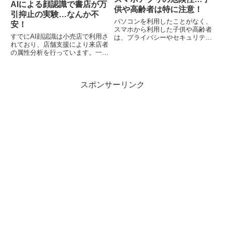
AIによる顔認識で書店が万
供や高齢者は特に注意！
引抑止の実験…なんか不
パソコンを利用したことがなく、
安！
スマホから利用した子供や高齢者
すでにAI顔認識は小売店で利用さ
は、プライバシーやセキュリティ
れており、店舗支援により来店者
まで気が回るか疑問です。
の属性分析を行っています。一
Android用のアンチウイルスアプ
方、令状なしで行われる個人情報
リの3分の2は完全に無駄で、一
の提供の問題もあり気になるとこ
部はマルウェアに感染させる可能
ろです。また、顔認識技術は、す
性すらあるとのことです。
スポンサーリンク
でにいくつかの国で犯罪捜査に利
用中であり、誤認する問題も発
生。