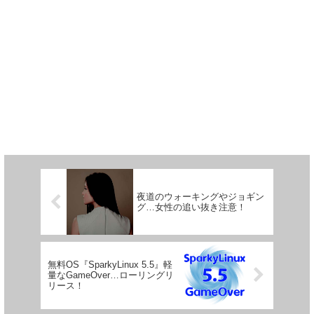
夜道のウォーキングやジョギン
グ…女性の追い抜き注意！
無料OS『SparkyLinux 5.5』軽
量なGameOver…ローリングリ
リース！