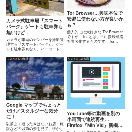
Tor Browser…興味本位で
安易に使わない方が良いか
カメラ式駐車場『スマート
も？
パーク』ゲートも駐車券も
個人的には大好きな Tor Browser
無いけど…
ですが…Tor とは、主に接続経路
カメラが車両のナンバーを撮影管
を匿名化するものです。Tor
理する『スマートパーク』。ゲー
Browser とは、Torネットワーク
トも駐車券もなく、バーコードが
をナビゲートするように設計され
印字レシートを駐車券として利用
た専用ブラウザです。匿名化なの
し、出庫前に精算。メリットは混
ちょっとした知識
ちょっとした知識
で、Tor を使うと疑われるかも？
んだ時の入庫で、余計な時間を取
られない。出庫時に駐車券紛失
や、精算機の故障で長時間待たさ
れないなど。
Google マップでちょっと
だけノスタルジーな気分
YouTube等の動画を別の
に！
小画面で連続再生…
以前よく通った今はないお店・施
Firefox『Min Vid』新機能
設などの以前の姿を見て、懐かし
実験サービス！