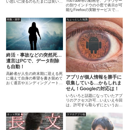
YouTube等の動画を、ブラウザー
い思いに浸るのもたまには良いか
の別ウインドウの小窓で表示が可
なというお話です。
能なFirefoxの実験サービスで
す。ライブ配信やBGMの連続再
生などで、別の作業をしながら、
特集・雑学
ちょっとした知識
動画などを鑑賞できます。利用す
るには、Firefox Teat Polot 公式
ページから。
終活・事故などの突然死…
遺言はPCで、データ削除
も自動！
高齢者が人生の終末期に迎える死
アプリが個人情報を勝手に
に備えて自身の希望を書き留めて
収集している…かもしれま
おく遺言やエンディングノート。
では、若い人はどうかと言えば、
せん！Googleの対応は！
遺言やエンディングノートより、
いろいろと話題になっていたアプ
パソコンなどにたまったデータな
リのアクセス許可…いえいえ今回
どのほうが気になるのではないで
は、許可すら取らずにというお
しょうか？万一、明日事故で入
話。Googleは来年の2月から、
院...
Google Play Protect経由でユーザ
ネット関連
スマホアプリ他
ーの端末に表示されるか、これら
のアプリにつながるウェブページ
に警告が表示される可能性がある