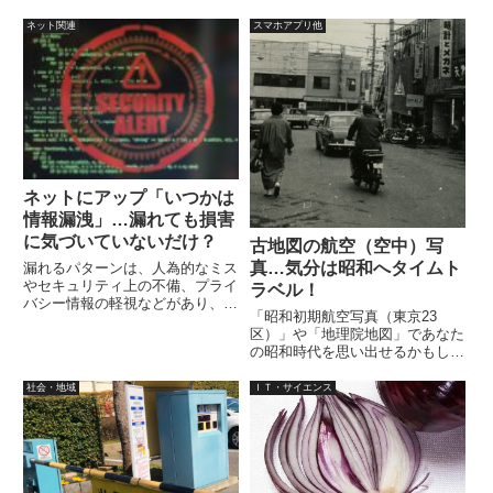
ネット関連
スマホアプリ他
ネットにアップ「いつかは
情報漏洩」…漏れても損害
に気づいていないだけ？
古地図の航空（空中）写
真…気分は昭和へタイムト
漏れるパターンは、人為的なミス
やセキュリティ上の不備、プライ
ラベル！
バシー情報の軽視などがあり、そ
「昭和初期航空写真（東京23
れ以外でも悪意をもった行為があ
区）」や「地理院地図」であなた
ります。大きな流失でない場合
の昭和時代を思い出せるかもしれ
は、流失企業からの発表が無いと
ません。昭和初期航空写真で、昭
気づかないので、多少の情報が漏
和22年（1947年）と昭和38年
社会・地域
ＩＴ・サイエンス
れても、どこから漏れているのか
（1963年）を見ることができま
はっきりしません。
す。また、地理院地図の空中写真
で、各年代の移り変わりも見るこ
とができます。