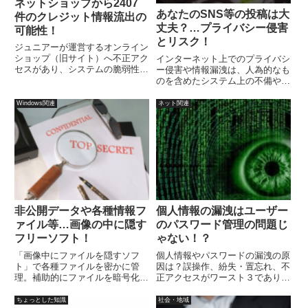
ネットショップから2407
あなたのSNS等の投稿は大
件のクレジット情報流出の
丈夫？…プライバシー侵害
可能性！
とリスク！
ジュニアーが運営するオンライン
ショップ（旧サイト）へ不正アク
インターネット上でのプライバシ
セスがあり、システムの脆弱性を
ー侵害や情報漏洩は、人為的なも
ついたペイメントアプリケーショ
のを含めたシステム上の不備や公
ンの改ざんが行われ、セキュリテ
開メンバーの（意図せぬ）暴露な
ィコードを含むクレジットカード
ど複数の要因によって引き起こさ
Windows関連
ネット関連
情報2407件、流出した可能性が
れます。
あるとして発表しています。
非公開データや各種情報フ
個人情報の漏洩はユーザー
ァイル等…画像の中に隠す
のパスワード管理の問題じ
フリーソフト！
ゃない！？
「画像中にファイルを隠すソフ
個人情報やパスワードの漏洩の原
ト」で各種ファイルを密かに管
因は？誤操作、紛失・置忘れ、不
理。補助的にファイルを暗号化し
正アクセスがワースト３であり、
て秘匿する機能も有しています
どれも20％程度。その次に管理
（解読・復号される可能性あ
ミスが十数％程度。管理側による
ちょっとした知識
社会・地域