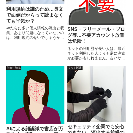
利用規約は誰のため…長文
で面倒だからって読まなく
ても平気か？
やたらに多い個人情報の流出と収
SNS・フリーメール・ブロ
集。あまり問題になっていないの
グ等…不要アカウント放置
は、利用規約のせいでしょうか？
は危険！
そもそも利用規約とは誰のため？
一番気にしたのは、サービス提供
ネットの利用歴が長い人は、最近
側の安全ではないでしょうか？ユ
ネット利用した人よりも逆に注意
ーザーに知らせること無く、途中
が必要かもしれません。古いサー
で変わる利用規約もあります。
ビスで使っていない忘れているア
カウントに、使いまわしパスワー
社会・地域
ネット関連
ドを設定している可能性がないと
は言えません。使っていない各種
アカウントを処分しよう。
セキュリティ企業でも安心
AIによる顔認識で書店が万
できない…流出する前提で