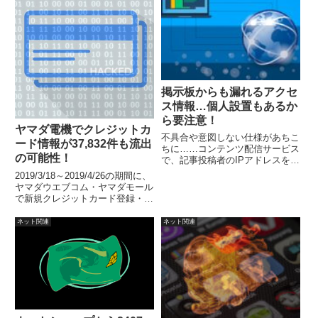
掲示板からも漏れるアクセ
ス情報…個人設置もあるか
ら要注意！
ヤマダ電機でクレジットカ
不具合や意図しない仕様があちこ
ード情報が37,832件も流出
ちに……コンテンツ配信サービス
の可能性！
で、記事投稿者のIPアドレスを第
三者が見ることができてしまうと
2019/3/18～2019/4/26の期間に、
いう不具合による漏洩が発生。ま
ヤマダウエブコム・ヤマダモール
た別件で、表面上削除されたデー
で新規クレジットカード登録・変
タを長期間保存されていたという
更をした顧客クレジットカード情
大手のサービスがあったとのこ
報が流出し、一部不正利用された
ネット関連
ネット関連
と。
可能性。流出した可能性のあるの
はセキュリティコードを含むクレ
ジットカード情報。