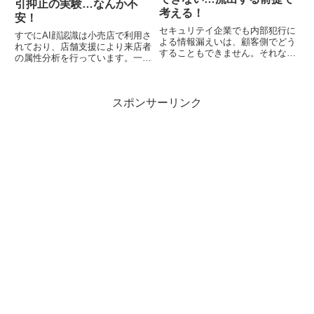
引抑止の実験…なんか不
考える！
安！
セキュリテイ企業でも内部犯行に
すでにAI顔認識は小売店で利用さ
よる情報漏えいは、顧客側でどう
れており、店舗支援により来店者
することもできません。それな
の属性分析を行っています。一
ら、絶対漏らしたくないデータは
方、令状なしで行われる個人情報
どうする？所詮、手間をかけてで
の提供の問題もあり気になるとこ
も自分自身で管理するしかありま
ろです。また、顔認識技術は、す
せん。バックアップは当然です
スポンサーリンク
でにいくつかの国で犯罪捜査に利
が、使うデバイスも考える必要が
用中であり、誤認する問題も発
あります。
生。