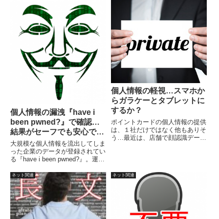
り）。ファイルを隠した画像は、
人的ミスによるものが大半でし
編集・加工すれば、そのファイル
た。それなら、ユーザーのパスワ
情報は消えます。
ード管理は基本を守るだけで良い
かもしれません。
個人情報の軽視…スマホか
らガラケーとタブレットに
するか？
個人情報の漏洩『have i
been pwned?』で確認…
ポイントカードの個人情報の提供
は、１社だけではなく他もありそ
結果がセーフでも安心でき
う…最近は、店舗で顔認識データ
ない！
大規模な個人情報を流出してしま
を利用し始めているという報道
った企業のデータが登録されてい
も…やる気になれば紐付けも可
る『have i been pwned?』。運営
能？また、なんでもスマホに集約
しているのはMicrosoft地域ディ
し、スマホの情報さえあれば、ほ
レクターでもある Troy Hunt氏。
ネット関連
ネット関連
どんどすべてを掌握することもで
メールアドレスを入力して
きると言えます。
「pwned?」をクリックすれば結
果が表示されます。