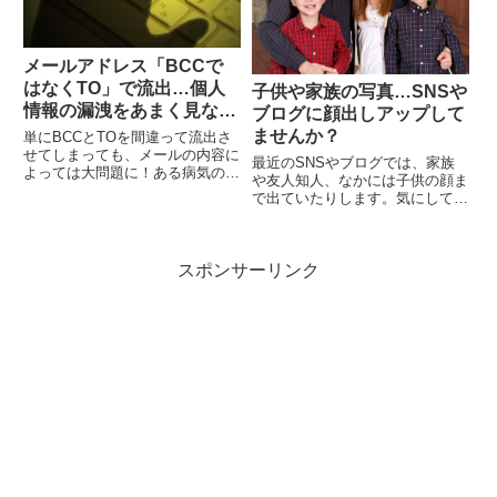
メールアドレス「BCCで
はなくTO」で流出…個人
子供や家族の写真…SNSや
情報の漏洩をあまく見な
ブログに顔出しアップして
い！
ませんか？
単にBCCとTOを間違って流出さ
せてしまっても、メールの内容に
最近のSNSやブログでは、家族
よっては大問題に！ある病気の集
や友人知人、なかには子供の顔ま
団へメールを送った際、BCCに
で出ていたりします。気にしてい
記載すべきメールアドレスをTO
る人も多いとは思いますが、限定
へ記載してしまい、病気とメール
公開などで公開しても漏れること
アドレスがセットで、関係者には
はあります。また、限定公開を見
大問題ということもあります。
スポンサーリンク
た人が、悪意を持っていなくても
間違えて流出してしまうこともあ
ります。