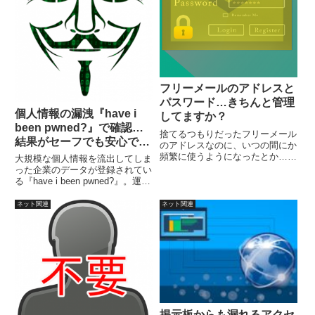
フリーメールのアドレスと
パスワード…きちんと管理
個人情報の漏洩『have i
してますか？
been pwned?』で確認…
捨てるつもりだったフリーメール
結果がセーフでも安心でき
のアドレスなのに、いつの間にか
ない！
頻繁に使うようになったとか…。
大規模な個人情報を流出してしま
また、使わない放置メールアドレ
った企業のデータが登録されてい
スにも注意が必要。フリーメール
る『have i been pwned?』。運営
でも流出すれば、不正アクセスさ
しているのはMicrosoft地域ディ
れることもあり、そのアドレスで
レクターでもある Troy Hunt氏。
ネット関連
ネット関連
登録したサービス等で、なりすま
メールアドレスを入力して
しの危険も…
「pwned?」をクリックすれば結
果が表示されます。
掲示板からも漏れるアクセ