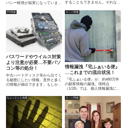
することもできません。それな
バシー軽視が如実になっていま
ら、絶対漏らしたくないデータは
す。「ネット上にあげた情報は漏
どうする？所詮、手間をかけてで
れると思って、ネットに上げて良
PC関連
ネット関連
も自分自身で管理するしかありま
い情報と、上げない情報を仕分け
せん。バックアップは当然です
して管理するべき」と言っていま
が、使うデバイスも考える必要が
したが、それでは甘かったので今
あります。
後の対応…
パスワードやウイルス対策
より注意が必要…不要パソ
情報漏洩『宅ふぁいる便』
コン等の処分！
…これまでの流出状況！
中古ハードディスク等から出てく
『宅ふぁいる便』が、約480万件
る秘密にしたい情報。意外と多く
の顧客情報の漏洩。現時点
の情報が抽出できます。もしかす
（1/28）では、個人情報漏洩によ
るとパソコンの場合は、中古デバ
る二次被害は確認されていないと
イスからのパスワード等の流出が
ことで、2019年1月28日（第３
多いのかも？家庭における一般的
ちょっとした知識
ネット関連
報）の時点で、流出した情報の項
なパソコン処分の理由と対策を考
目的は、顧客が回答し登録した情
えてみます。
報が漏れているようですね。