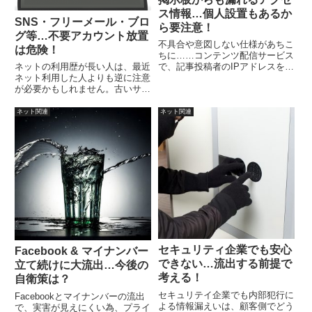
ス情報…個人設置もあるか
SNS・フリーメール・ブロ
ら要注意！
グ等…不要アカウント放置
不具合や意図しない仕様があちこ
は危険！
ちに……コンテンツ配信サービス
ネットの利用歴が長い人は、最近
で、記事投稿者のIPアドレスを第
ネット利用した人よりも逆に注意
三者が見ることができてしまうと
が必要かもしれません。古いサー
いう不具合による漏洩が発生。ま
ビスで使っていない忘れているア
た別件で、表面上削除されたデー
カウントに、使いまわしパスワー
タを長期間保存されていたという
ネット関連
ネット関連
ドを設定している可能性がないと
大手のサービスがあったとのこ
は言えません。使っていない各種
と。
アカウントを処分しよう。
セキュリティ企業でも安心
Facebook & マイナンバー
できない…流出する前提で
立て続けに大流出…今後の
考える！
自衛策は？
セキュリテイ企業でも内部犯行に
Facebookとマイナンバーの流出
よる情報漏えいは、顧客側でどう
で、実害が見えにくい為、プライ