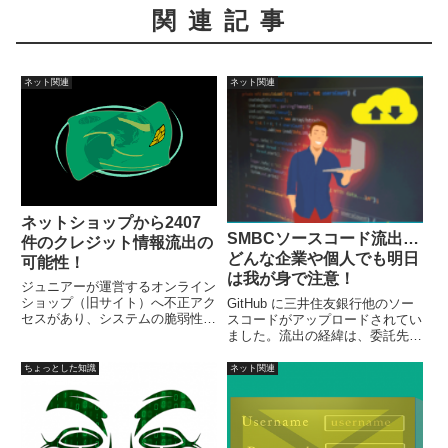
関連記事
ネット関連
ネット関連
ネットショップから2407
SMBCソースコード流出…
件のクレジット情報流出の
どんな企業や個人でも明日
可能性！
は我が身で注意！
ジュニアーが運営するオンライン
ショップ（旧サイト）へ不正アク
GitHub に三井住友銀行他のソー
セスがあり、システムの脆弱性を
スコードがアップロードされてい
ついたペイメントアプリケーショ
ました。流出の経緯は、委託先企
ンの改ざんが行われ、セキュリテ
業のS氏は、自分が転職した場合
ィコードを含むクレジットカード
にどの程度の年収になるのかを確
ちょっとした知識
ネット関連
情報2407件、流出した可能性が
認するために、ソースコードをア
あるとして発表しています。
ップして推定年収を算出するサー
ビスを利用したのがキッカケ。