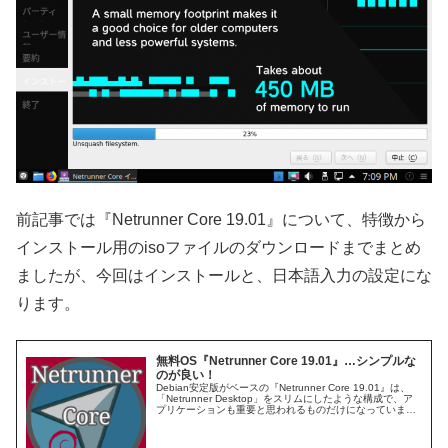
前記事では『Netrunner Core 19.01』について、特徴から
インストール用のisoファイルのダウンロードまでまとめ
ましたが、今回はインストールと、日本語入力の設定にな
ります。
無料OS『Netrunner Core 19.01』…シンプルな
のが良い！
Debian安定版がベースの『Netrunner Core 19.01』は、
「Netrunner Desktop」をスリムにしたような構成で、ア
プリケーションも重要と思われるものだけになっていま
す。最小システム要件は、CPU：1.6GHz、メモリ：1GB
以上。