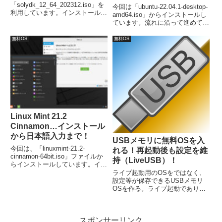
「solydk_12_64_202312.iso」を
今回は「ubuntu-22.04.1-desktop-
利用しています。インストールが
amd64.iso」からインストールし
完了し再起動がすめば、日本語入
ています。流れに沿って進めて行
力が可能になります。
けば、簡単にインストールが完了
し、再起動後は日本語入力が可能
無料OS
無料OS
になります。
Linux Mint 21.2
Cinnamon…インストール
から日本語入力まで！
USBメモリに無料OSを入
今回は、「linuxmint-21.2-
れる！再起動後も設定を維
cinnamon-64bit.iso」ファイルか
持（LiveUSB）！
らインストールしています。イン
ストールは特に難しいところもな
ライブ起動用のOSをではなく、
く、簡単に終了し、再起動後には
設定等が保存できるUSBメモリ
日本語入力も可能になっていま
OSを作る。ライブ起動でありな
す。
がら、起動の度に日本語設定等の
必要はなく、まるでHDDにイン
ストールしてあるみたいに使えま
スポンサーリンク
す。このLiveUSBは、OSを選ぶ