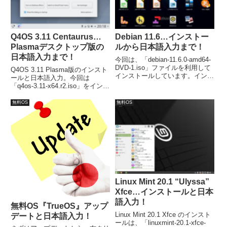
Q4OS 3.11 Centaurus…
Debian 11.6…インストー
Plasmaデスクトップ版の
ルから日本語入力まで！
日本語入力まで！
今回は、「debian-11.6.0-amd64-
DVD-1.iso」ファイルを利用して
Q4OS 3.11 Plasma版のインスト
インストールしています。インス
ールと日本語入力。今回は
トール工程は多いものの特に問題
「q4os-3.11-x64.r2.iso」をイン
なく、再起動後は日本語入力可能
ストールしています。システム要
でした。
件（Plasmaデスクトップ版）
無料OS
無料OS
は、CPU：1GHz、メモリ：
1GB、必要ディスク容量：5GB。
Linux Mint 20.1 “Ulyssa”
Xfce…インストールと日本
語入力！
無料OS『TrueOS』アップ
Linux Mint 20.1 Xfce のインスト
デートと日本語入力！
ールは、「linuxmint-20.1-xfce-