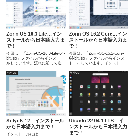
部分があり、注意が必要かと…
Zorin OS 16.3 Lite…イン
Zorin OS 16.2 Core…イン
ストールから日本語入力ま
ストールから日本語入力ま
で！
で！
今回は、「Zorin-OS-16.3-Lite-64-
今回は、「Zorin-OS-16.2-Core-
bit.iso」ファイルからインストー
64-bit.iso」ファイルからインス
ルしています。流れに沿って進め
トールしています。インストール
て行けば、簡単にインストールが
は問題なく終わると思います。日
完了し、再起動後は日本語入力が
本語入力についても特に設定不要
無料OS
無料OS
可能になります。
でした。
SolydK 12…インストール
Ubuntu 22.04.1 LTS…イ
から日本語入力まで！
ンストールから日本語入力
まで！
インストールには