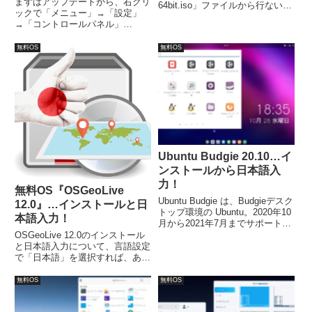
まずはアップデートから、右クリ
64bit.iso」ファイルから行ないま
ックで「メニュー」→「設定」
した。最小システム要件は、1GB
→「コントロールパネル」
のRAM、15GBのディスク容量、
→「Update Maneger」。次は日
1024×768の解像度となっていま
本語入力について、右クリックで
無料OS
無料OS
す。
「メニュー」→「アプリケーショ
ン」→「設定」→「Fcitx設定」
で入力メソッドの設定を行いま
す。
Ubuntu Budgie 20.10…イ
ンストールから日本語入
力！
無料OS『OSGeoLive
Ubuntu Budgie は、Budgieデスク
12.0』…インストールと日
トップ環境の Ubuntu。2020年10
本語入力！
月から2021年7月までサポートさ
れます。今回は「ubuntu-budgie-
OSGeoLive 12.0のインストール
20.10-desktop-amd64.iso」をイ
と日本語入力について、言語設定
ンストールしています。
で「日本語」を選択すれば、あと
はユーザー情報の設定ぐらいで終
了します。再起動後に、言語サポ
無料OS
無料OS
ートから「Fcitx」などを設定。
ただ、キーボード設定で気になる