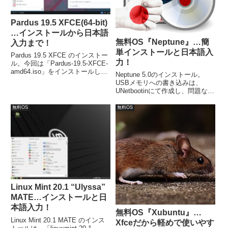
Pardus 19.5 XFCE(64-bit)
…インストールから日本語
無料OS『Neptune』…簡
入力まで！
単インストールと日本語入
Pardus 19.5 XFCE のインストー
力！
ル。今回は「Pardus-19.5-XFCE-
amd64.iso」をインストールしま
Neptune 5.0のインストール。
す。システム要件（XFCE版）
USBメモリへの書き込みは、
は、CPU（64bit）：1.0Ghz 以
UNetbootinにて作成し、問題なく
上、メモリ：1024MB 以上、必要
ライブ起動できます。言語の設
なディスク容量：8GB 以上
定、ロケーションの設定、アカウ
無料OS
無料OS
ント名やパスワード設定以外は、
「次へ」を選択するだけで、イン
ストールが完了します。
Linux Mint 20.1 “Ulyssa”
MATE…インストールと日
本語入力！
無料OS『Xubuntu』…
Linux Mint 20.1 MATE のインス
Xfceだから軽めで使いやす