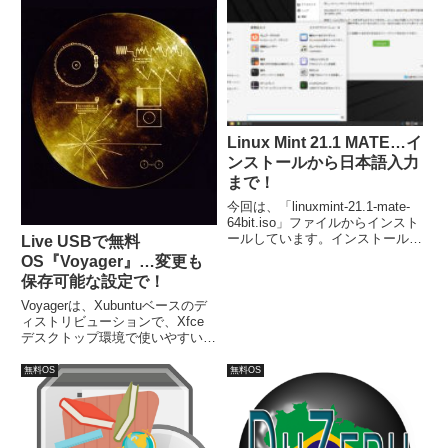
るかわかりません。いや、毎日小
規模な攻撃等は起こっていますの
で、いつあなたのパソコンが...
Linux Mint 21.1 MATE…イ
ンストールから日本語入力
まで！
今回は、「linuxmint-21.1-mate-
64bit.iso」ファイルからインスト
ールしています。インストールは
Live USBで無料
簡単に終了し、再起動後には日本
OS『Voyager』…変更も
語入力も可能になっています。
保存可能な設定で！
Voyagerは、Xubuntuベースのデ
ィストリビューションで、Xfce
デスクトップ環境で使いやすい。
推奨システム要件は、次のとおり
で、CPU：2GHz デュアルコアプ
無料OS
無料OS
ロセッサ以上、メモリ：
2GB（64bitの場合は3GB以
上）、HDD空き容量：25GB。