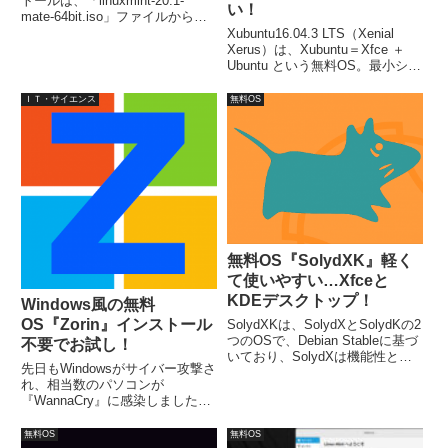
トールは、「linuxmint-20.1-
い！
mate-64bit.iso」ファイルから行
ないました。最小システム要件
Xubuntu16.04.3 LTS（Xenial
は、1GBのRAM、15GBのディス
Xerus）は、Xubuntu＝Xfce ＋
ク容量、1024×768の解像度とな
Ubuntu という無料OS。最小シス
っています。
テム要件は、CPU：PAEをサポ
ート、RAM：512 MB、HDDスペ
ＩＴ・サイエンス
無料OS
ース：7.5 GB。サポート期限は
2019年4月まで。
無料OS『SolydXK』軽く
て使いやすい…Xfceと
KDEデスクトップ！
Windows風の無料
OS『Zorin』インストール
SolydXKは、SolydXとSolydKの2
つのOSで、Debian Stableに基づ
不要でお試し！
いており、SolydXは機能性と軽
先日もWindowsがサイバー攻撃さ
量化を図ったタイプのOS。
れ、相当数のパソコンが
VirtualBoxにてテストした結果で
『WannaCry』に感染しました。
すが、メモリの最低要件は1GB程
その後は落ち着いているようです
度（solydXの場合）。
が、またいつこのような状況にな
無料OS
無料OS