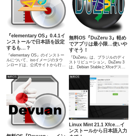
『elementary OS』0.4.1イ
無料OS『DuZeru 3』軽め
ンストールで日本語を設定
でアプリは最小限…使いや
するも…？
すそう！
『elementary OS』のインストー
『DuZeru』は、ブラジルのディ
ルについて、isoイメージのタウ
ストリビューション。DuZeru 3
ンロードは、公式サイトから行い
は、Debian StableとXfceデスク
ますが、価格は自分で決めること
トップ環境の組み合わせで、プリ
ができますので無料も可能です。
インストールアプリは最小限で
無料OS
無料OS
USBメモリへの書き込みは、
す。システム要件については、
UNetbootinで行い、問題なくライ
CPU：1.0 Ghz、RAM：512MB、
ブ起動出来ています。
HD：4.5GB。
Linux Mint 21.1 Xfce…イ
ンストールから日本語入力