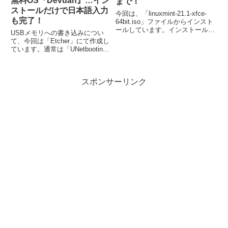
無料OS『Devuan』…イン
まで！
ストールだけで日本語入力
今回は、「linuxmint-21.1-xfce-
も完了！
64bit.iso」ファイルからインスト
ールしています。インストールは
USBメモリへの書き込みについ
簡単に終了し、再起動後には日本
て、今回は「Etcher」にて作成し
語入力も可能になっています。
ています。通常は「UNetbootin」
を使ってUSBメモリへの書き込
みをおこなっていますが、起動で
きませんでした。インストール
スポンサーリンク
は、ステップが多いのですが、ほ
とんどが「続ける」で済みます。