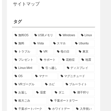
サイトマップ
タグ
無料OS
USBメモリ
Windows
Linux
無料
Vista
スマホ
Ubuntu
トラブル
VR
母の日
東京
プレゼント
サポート
花粉症
地震
Linux Mint
引っ越し
ディスプレイ
OS
マナー
マグニチュード
VRゴーグル
カビ
ブルーライト
お返し
湿度
ダニ
潮干狩り
粗大ごみ
千葉ポートタワー
千葉ポートパーク
ホワイトデー
入学祝い