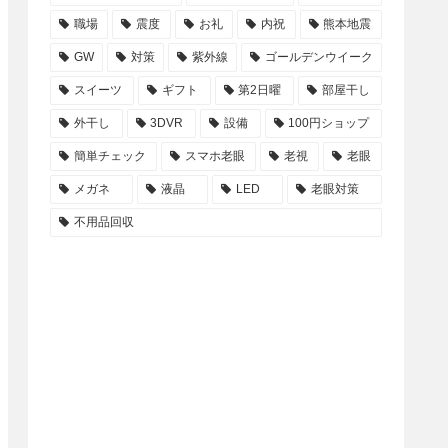
職場
震度
お礼
内祝
熊本地震
GW
対策
紫外線
ゴールデンウイーク
スイーツ
ギフト
第2日曜
部屋干し
外干し
3DVR
設備
100円ショップ
簡単チェック
スマホ老眼
老視
老眼
メガネ
液晶
LED
老眼対策
不用品回収