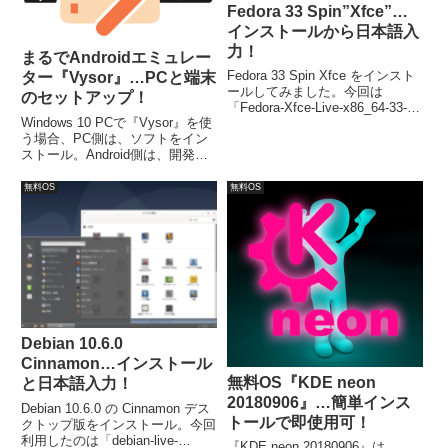
Fedora 33 Spin”Xfce”…
インストールから日本語入
力！
まるでAndroidエミュレー
Fedora 33 Spin Xfce をインスト
ター『Vysor』…PCと端末
ールしてみました。今回は
のセットアップ！
「Fedora-Xfce-Live-x86_64-33-
Windows 10 PCで『Vysor』を使
1.2.iso」ファイルからインストー
う場合、PC側は、ソフトをイン
ルしています。
ストール。Android側は、開発者
オプションから、USBデバッグ
モードの設定。USBケーブルで
無料OS
無料OS
双方をつなぎVysoraを起動する
と、設定画面が現れミラーリング
が可能になります。
Debian 10.6.0
Cinnamon…インストール
無料OS『KDE neon
と日本語入力！
20180906』…簡単インス
Debian 10.6.0 の Cinnamon デス
トールで即使用可！
クトップ版をインストール。今回
利用したのは「debian-live-
『KDE neon 20180906』は