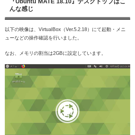
『Ubuntu MATE 18.10』デスクトップはこ
んな感じ
以下の映像は、VirtualBox（Ver.5.2.18）にて起動・メニ
ューなどの操作確認を行いました。
なお、メモリの割当は2GBに設定しています。
動
画
プ
レ
ー
ヤ
ー