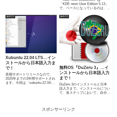
10.6.0-amd64-cinnamon.iso」。
「KDE neon User Edition 5.13」
インストールは特に問題なく終わ
で、ベースになっているのは、
ると思いますが、日本語入力につ
Ubuntu LTS 16.04で最新の
いては、ひと手間必要でした。
Ubuntu 18.04 LTS Bionic Beaver
無料OS
無料OS
ではありません。
Xubuntu 22.04 LTS…イン
ストールから日本語入力ま
無料OS『DuZeru 3』…イ
で！
ンストールから日本語入力
長期サポートリリースなので、
まで！
2025年までの3年間サポートされ
ます。今回は「xubuntu-22.04-
DuZeru 3のインストールと日本
desktop-amd64.iso」からインス
語入力まで。インストールについ
トールしています。
て、各ステップにおいて、自分で
設定していく必要があります（自
動的に設定されません）。日本語
入力について、自分で設定する必
スポンサーリンク
要があり、コマンドで行うのが簡
単です。ログアウト、ログインを