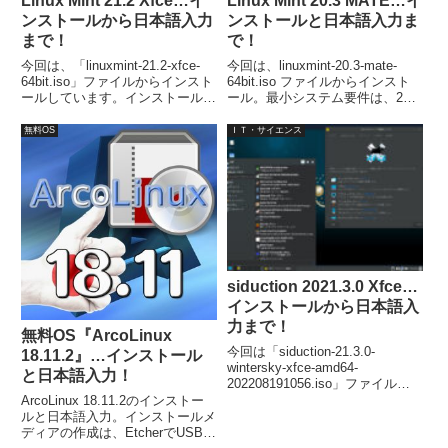
Linux Mint 21.2 Xfce…イ
Linux Mint 20.3 MATE…イ
ンストールから日本語入力
ンストールと日本語入力ま
まで！
で！
今回は、「linuxmint-21.2-xfce-
今回は、linuxmint-20.3-mate-
64bit.iso」ファイルからインスト
64bit.iso ファイルからインスト
ールしています。インストールは
ール。最小システム要件は、2GB
簡単に終了し、再起動後には日本
のRAM、20GBのディスク容量、
語入力も可能になっています。
1024×768の解像度。
無料OS
ＩＴ・サイエンス
siduction 2021.3.0 Xfce…
インストールから日本語入
力まで！
無料OS『ArcoLinux
今回は「siduction-21.3.0-
18.11.2』…インストール
wintersky-xfce-amd64-
と日本語入力！
202208191056.iso」ファイルを
利用してインストールしました。
ArcoLinux 18.11.2のインストー
インストールは特に問題なく、日
ルと日本語入力。インストールメ
本語入力については、Fcitx 等の
ディアの作成は、EtcherでUSBメ
インストールが必要でした。