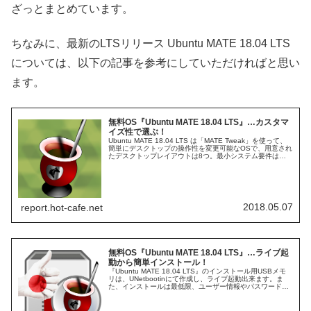
ざっとまとめています。
ちなみに、最新のLTSリリース Ubuntu MATE 18.04 LTS
については、以下の記事を参考にしていただければと思い
ます。
無料OS『Ubuntu MATE 18.04 LTS』…カスタマ
イズ性で選ぶ！
Ubuntu MATE 18.04 LTS は「MATE Tweak」を使って、
簡単にデスクトップの操作性を変更可能なOSで、用意され
たデスクトップレイアウトは8つ。最小システム要件は、
CPU：Pentium M 1.0GHz、メモリ：1GB、HDDスペース
9GB。
2018.05.07
report.hot-cafe.net
無料OS『Ubuntu MATE 18.04 LTS』…ライブ起
動から簡単インストール！
『Ubuntu MATE 18.04 LTS』のインストール用USBメモ
リは、UNetbootinにて作成し、ライブ起動出来ます。ま
た、インストールは最低限、ユーザー情報やパスワードの
入力設定だけで、簡単に進めることも可能の上、日本語入
力まで完了します。