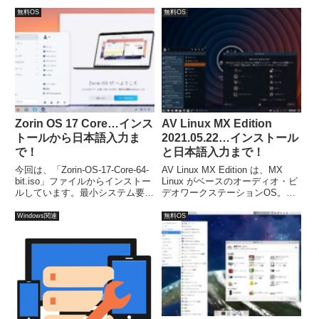
モリへの書き込みます。インスト
ールは簡単で、言語の設定とユー
無料OS
無料OS
ザー情報位で完了。再起動後の日
本語入力設定は、コマンドです
が、Ubuntuなみに簡単。
Zorin OS 17 Core…インス
AV Linux MX Edition
トールから日本語入力ま
2021.05.22…インストール
で！
と日本語入力まで！
今回は、「Zorin-OS-17-Core-64-
AV Linux MX Edition は、MX
bit.iso」ファイルからインストー
Linux がベースのオーディオ・ビ
ルしています。最小システム要件
デオワークステーションOS。今
で RAM が 2 GB から 1.5 GB に
回インストールしたのは「AVL-
なっています。
MXE-2021.05.22-xfce4-openbox-
Windows関連
無料OS
amd64.iso」ファイルからになり
ます。