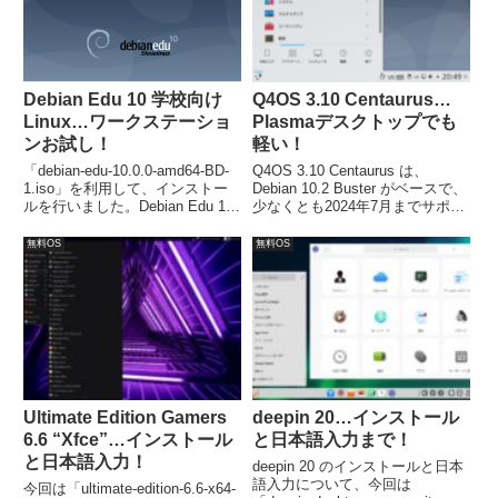
Debian Edu 10 学校向け
Q4OS 3.10 Centaurus…
Linux…ワークステーショ
Plasmaデスクトップでも
ンお試し！
軽い！
「debian-edu-10.0.0-amd64-BD-
Q4OS 3.10 Centaurus は、
1.iso」を利用して、インストー
Debian 10.2 Buster がベースで、
ルを行いました。Debian Edu 10
少なくとも2024年7月までサポー
は、インストールの途中で、主サ
トされます。システム要件は、
ーバ、ワークステーション、スタ
Plasmaデスクトップであっても
無料OS
無料OS
ンドアロンなどのプロファイルを
低いので、Windows Vistaあたり
選択することができます。
のPCでも大丈夫です。
Ultimate Edition Gamers
deepin 20…インストール
6.6 “Xfce”…インストール
と日本語入力まで！
と日本語入力！
deepin 20 のインストールと日本
語入力について、今回は
今回は「ultimate-edition-6.6-x64-