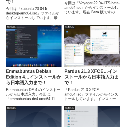
で！
今回は「Voyager-22.04-LTS-beta-
amd64.iso」からインストールし
今回は「xubuntu-20.04.5-
ています。現在 Beta 版ですの
desktop-amd64.iso」ファイルか
で、実際に試される方はご注意く
らインストールしています。最小
ださい。
システム要件は、CPU:Intel また
は AMD 64bit プロセッサ、メモ
無料OS
無料OS
リ：1GB 以上、必要ディスク容
量：8.6GB 以上。
Emmabuntus Debian
Pardus 21.3 XFCE…イン
Edition 4…インストールか
ストールから日本語入力ま
ら日本語入力まで！
で！
Emmabuntus DE 4 のインストー
「Pardus-21.3-XFCE-
ルから日本語入力。今回は、
amd64.iso」ファイルからインス
「emmabuntus-de4-amd64-11.0-
トールしています。インストール
1.00.iso」ファイルからインスト
は特に問題ありませんが、日本語
ールしています。インストールは
入力の設定については、別途
無料OS
無料OS
簡単に終了しますが、別に日本語
「Fcitx」などのインストール等
入力の設定が必要です。
が必要でした。