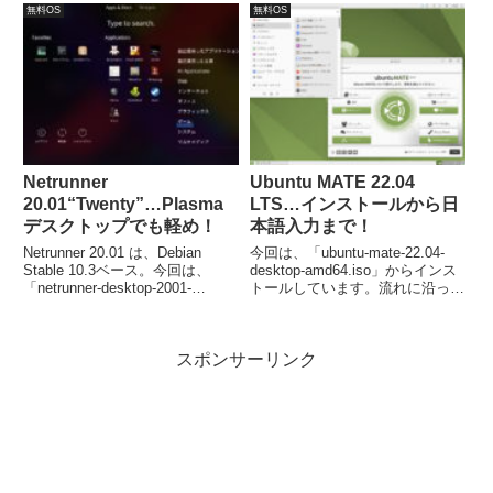
アルな3Dの星空を表示すること
無料OS
無料OS
ができます。対応OS：
Linux/Unix、Windows 7 以上、
Mac OS X 10.10.0 以上
Netrunner
Ubuntu MATE 22.04
20.01“Twenty”…Plasma
LTS…インストールから日
デスクトップでも軽め！
本語入力まで！
Netrunner 20.01 は、Debian
今回は、「ubuntu-mate-22.04-
Stable 10.3ベース。今回は、
desktop-amd64.iso」からインス
「netrunner-desktop-2001-
トールしています。流れに沿って
64bit.iso」からインストール。最
進めて行けば、簡単にインストー
小システム要件は、CPU:1.6
ルが完了し、再起動後は日本語入
GHz、メモリ:1GB、必要ディス
力が可能になります。
スポンサーリンク
ク容量:10GB