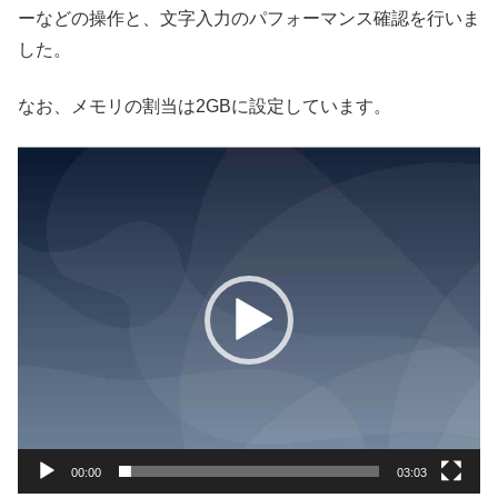
ーなどの操作と、文字入力のパフォーマンス確認を行いま
した。
なお、メモリの割当は2GBに設定しています。
動
画
プ
レ
ー
ヤ
ー
00:00
03:03