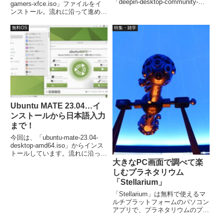
「deepin-desktop-community-
gamers-xfce.iso」ファイルをイ
1002-amd64.iso」をインストー
ンストール。流れに沿って進めて
ルしています。インストールは、
行けば、簡単にインストールが完
特に難しいところもなく、流れ通
了します。ただ、日本語入力は設
無料OS
特集・雑学
りで簡単に完了すると思います。
定が必要でした。
Ubuntu MATE 23.04…イ
ンストールから日本語入力
まで！
今回は、「ubuntu-mate-23.04-
desktop-amd64.iso」からインス
トールしています。流れに沿って
進めて行けば、簡単にインストー
大きなPC画面で調べて楽
ルが完了し、再起動後は日本語入
しむプラネタリウム
力が可能になります。
「Stellarium」
「Stellarium」は無料で使えるマ
ルチプラットフォームのパソコン
アプリで、プラネタリウムのプロ
ジェクタでも使用されており、リ