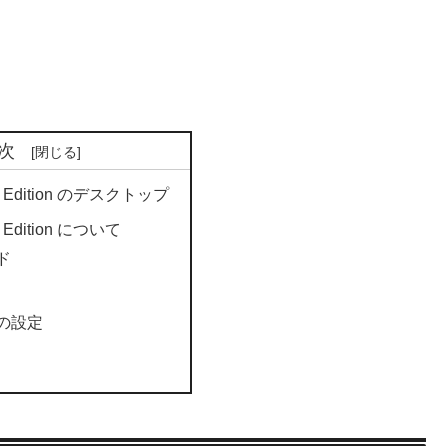
次
se Edition のデスクトップ
e Edition について
ド
の設定