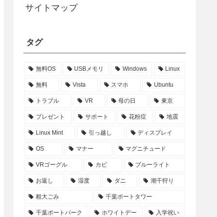
サイトマップ
タグ
無料OS
USBメモリ
Windows
Linux
無料
Vista
スマホ
Ubuntu
トラブル
VR
母の日
東京
プレゼント
サポート
花粉症
地震
Linux Mint
引っ越し
ディスプレイ
OS
マナー
マグニチュード
VRゴーグル
カビ
ブルーライト
お返し
湿度
ダニ
潮干狩り
粗大ごみ
千葉ポートタワー
千葉ポートパーク
ホワイトデー
入学祝い