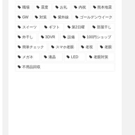
職場
震度
お礼
内祝
熊本地震
GW
対策
紫外線
ゴールデンウイーク
スイーツ
ギフト
第2日曜
部屋干し
外干し
3DVR
設備
100円ショップ
簡単チェック
スマホ老眼
老視
老眼
メガネ
液晶
LED
老眼対策
不用品回収