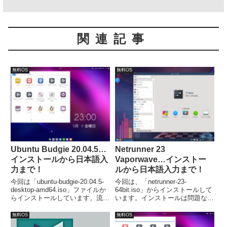
関連記事
無料OS
無料OS
Ubuntu Budgie 20.04.5…
Netrunner 23
インストールから日本語入
Vaporwave…インストー
力まで！
ルから日本語入力まで！
今回は「ubuntu-budgie-20.04.5-
今回は、「netrunner-23-
desktop-amd64.iso」ファイルか
64bit.iso」からインストールして
らインストールしています。流れ
います。インストールは問題ない
に沿って進めて行けば、簡単にイ
と思いますが、日本語入力では別
ンストールが完了し、日本語入力
途対応が必要でした。
無料OS
無料OS
も再起動が済んだ段階で可能でし