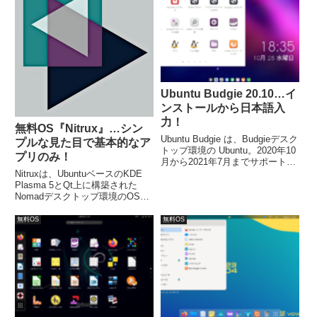
た。
Ubuntu Budgie 20.10…イ
ンストールから日本語入
力！
無料OS『Nitrux』…シン
Ubuntu Budgie は、Budgieデスク
プルな見た目で基本的なア
トップ環境の Ubuntu。2020年10
プリのみ！
月から2021年7月までサポートさ
れます。今回は「ubuntu-budgie-
Nitruxは、UbuntuベースのKDE ​​
20.10-desktop-amd64.iso」をイ
Plasma 5とQt上に構築された
ンストールしています。
Nomadデスクトップ環境のOS
で、見た目もシンプルで、インス
トールされているアプリも最小
無料OS
無料OS
限。好みのアプリを、NXソフト
ウェアセンターからインストール
するだけ。