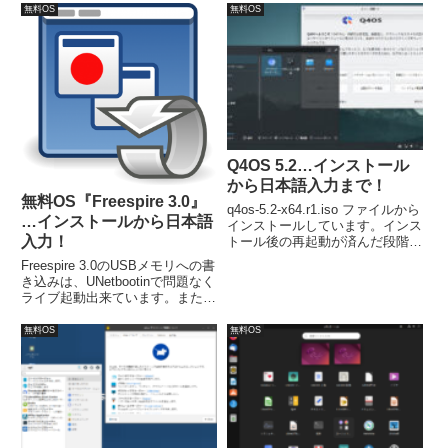
ました。しかし、『Lubuntu
無料OS
無料OS
17.10』で復活！YouTubeで音楽
を聞くことも、普通に動画鑑賞も
出来ました。
Q4OS 5.2…インストール
から日本語入力まで！
無料OS『Freespire 3.0』
q4os-5.2-x64.r1.iso ファイルから
…インストールから日本語
インストールしています。インス
入力！
トール後の再起動が済んだ段階
で、日本語の入力は可能でした。
Freespire 3.0のUSBメモリへの書
き込みは、UNetbootinで問題なく
ライブ起動出来ています。また、
インストールはとても簡単で、流
れに乗って進めれば、簡単に終
無料OS
無料OS
了。注意点としては、インストー
ル後の再起動では、日本語化は完
了しません。