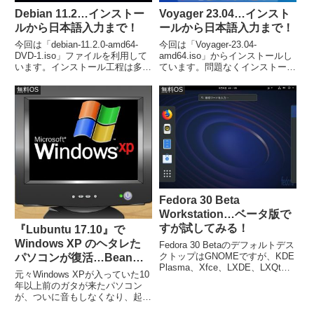
Debian 11.2…インストー
Voyager 23.04…インスト
ルから日本語入力まで！
ールから日本語入力まで！
今回は「debian-11.2.0-amd64-
今回は「Voyager-23.04-
DVD-1.iso」ファイルを利用して
amd64.iso」からインストールし
います。インストール工程は多い
ています。問題なくインストール
ものの特に問題なく終わると思い
が完了し、日本語入力は可能にな
ます。
っていました。
無料OS
無料OS
Fedora 30 Beta
Workstation…ベータ版で
すが試してみる！
『Lubuntu 17.10』で
Windows XP のヘタレた
Fedora 30 Betaのデフォルトデス
クトップはGNOMEですが、KDE
パソコンが復活…Beanも
Plasma、Xfce、LXDE、LXQt、
Mintもダメだった！
元々Windows XPが入っていた10
MATE-Compiz、Cinnamonなどの
年以上前のガタが来たパソコン
「Fedora 30 Beta Desktop
が、ついに音もしなくなり、起動
Spins」があります。
してもまともに操作できなくなり