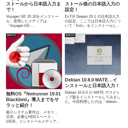
ストールから日本語入力ま
ストール後の日本語入力の
で！
設定！
Voyager GE 20.10をインストー
ExTiX Deepin 20.1 の日本語入力
ル。使用したメディアは、
の設定。ここでは日本語入力につ
「Voyager-GE-
いて「fcitx」をインストールしま
20.10.amd64.iso」です。インス
す。コマンドで行う方が簡単なの
トールは、ベースがUbuntuなの
で、ターミナルからコマンドで行
無料OS
無料OS
で流れに沿って進めて行けば、簡
ないます。２つのコマンド入力で
単に完了します。
完了。あとは、ログアウト・ログ
インすればOKです。
Debian 10.6.0 MATE…イ
ンストールと日本語入力！
Debian 10.6.0 の MATE デスクト
無料OS『Netrunner 19.01
ップ版をインストールしてみまし
Blackbird』導入までをサ
た。今回利用したのは「debian-
ラッと紹介！
live-10.6.0-amd64-mate.iso」。
インストールは特に問題なく終わ
最小システム要件は、メモリ：
ると思いますが、日本語入力につ
1GB、必要なHDDスペース：
いては、ひと手間必要でした。
10GB。インストールメディアへ
の書き込みは、UNetbootin で確