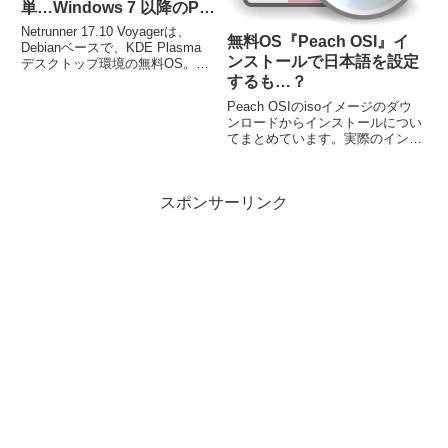
単…Windows 7 以降のPC
ならOK！
Netrunner 17.10 Voyagerは、
無料OS『Peach OSI』イ
Debianベースで、KDE Plasma
ンストールで日本語を設定
デスクトップ環境の無料OS。
UNetbootinでブータブルUSBメモ
するも…？
リを作成しました。インストール
Peach OSIのisoイメージのダウ
で日本語化までは、簡単に進めら
ンロードからインストールについ
れます。ただし、日本語入力設定
てまとめています。実際のインス
は別途必要です。
トール作業は、3箇所程度の入力
やチェックが必要ですが、他は
「続ける」等をクリックするだけ
スポンサーリンク
です。尚、日本語化と日本語入力
設定は、別途必要です。