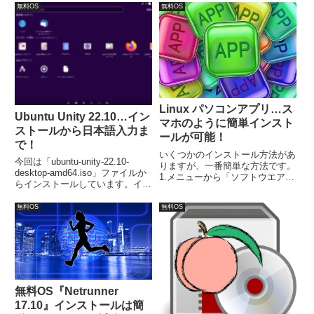
認済み。インストールと日本語入
無料OS
無料OS
力設定について、言語とロケーシ
ョン設定、ユーザー情報設定ぐら
いで、流れで簡単にインストール
できます。
Linux パソコンアプリ…ス
Ubuntu Unity 22.10…イン
マホのように簡単インスト
ストールから日本語入力ま
ールが可能！
で！
いくつかのインストール方法があ
今回は「ubuntu-unity-22.10-
りますが、一番簡単な方法です。
desktop-amd64.iso」ファイルか
1.メニューから「ソフトウエアの
らインストールしています。イン
管理」（Linux Mint）、もしくは
ストール後の再起動がスムーズの
「ソフトウエア」（Ubuntu）を
行われない問題（前記事の
無料OS
無料OS
起動。2.開いたウインドウで、イ
Xubuntu と同様）がありました。
ンストールしたいアプリを探し、
インストールするだけです。
無料OS『Netrunner
17.10』インストールは簡