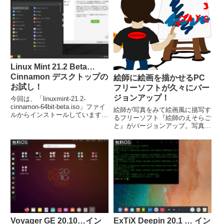
Linux Mint 21.2 Beta…
Cinnamon デスクトップの
絵師に絵画を描かせるPC
お試し！
フリーソフトが久々にバー
ジョンアップ！
今回は、「linuxmint-21.2-
cinnamon-64bit-beta.iso」ファイ
絵師が写真をみて絵画風に描写す
ルからインストールしています。
るフリーソフト『絵師のえそらご
インストールは特に難しいところ
と』がバージョンアップ。写真な
もなく、簡単に終了し、再起動後
どの画像を見本にして絵画風に描
には日本語入力も可能になってい
くソフトで、絵師の描写が成長
無料OS
無料OS
ます。
（変化）します。また、絵を描い
ていく状況を見ているのが楽し
く、ついボーっと見てしまいま
す。
Voyager GE 20.10…イン
ExTiX Deepin 20.1 … イン