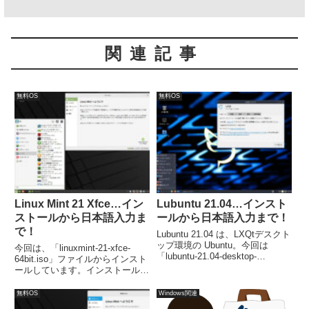
関連記事
無料OS
無料OS
Linux Mint 21 Xfce…イン
Lubuntu 21.04…インスト
ストールから日本語入力ま
ールから日本語入力まで！
で！
Lubuntu 21.04 は、LXQtデスクト
ップ環境の Ubuntu。今回は
今回は、「linuxmint-21-xfce-
「lubuntu-21.04-desktop-
64bit.iso」ファイルからインスト
amd64.iso」からインストールし
ールしています。インストールは
ました。なお、日本語入力につい
簡単に終了し、再起動後には日本
ては別途対応が必要でした。
語入力も可能になっています。
無料OS
Windows関連