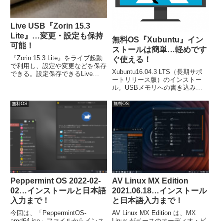
Live USB『Zorin 15.3
Lite』…変更・設定も保持
無料OS『Xubuntu』イン
可能！
ストールは簡単…軽めです
『Zorin 15.3 Lite』をライブ起動
ぐ使える！
で利用し、設定や変更などを保存
Xubuntu16.04.3 LTS（長期サポ
できる。設定保存できるLive
ートリリース版）のインストー
USBは、UNetbootin（ライティン
ル。USBメモリへの書き込み
グソフト） とUSBメモリが必要
は、UNetbootinでOK。また、イ
になります。
ンストールメディア（USBメモ
無料OS
無料OS
リ）から起動し、インストールす
るだけで、日本語化と日本語入力
が完了します。
Peppermint OS 2022-02-
AV Linux MX Edition
02…インストールと日本語
2021.06.18…インストール
入力まで！
と日本語入力まで！
今回は、「PeppermintOS-
AV Linux MX Edition は、MX
amd64.iso」ファイルからインス
Linux がベースのオーディオ・ビ