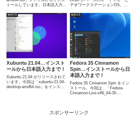
トールしています。日本語入力に
デオワークステーションOS。今
ついては、Fcitx5 をインストー
回インストールしたのは「AVL-
ルして確認してみました。
MXE-2021.06.18-xfce4-openbox-
無料OS
無料OS
amd64.iso」ファイルからになり
ます。
Xubuntu 21.04…インスト
Fedora 35 Cinnamon
ールから日本語入力まで！
Spin…インストールから日
本語入力まで！
Xubuntu 21.04 がリリースされて
います。今回は「xubuntu-21.04-
Fedora 35 Cinnamon Spin をイン
desktop-amd64.iso」をインスト
ストール。今回は、「Fedora-
ールしました。なお、2022年1月
Cinnamon-Live-x86_64-35-
22日までの9か月間サポートされ
1.2.iso」をインストールしていま
ます。
す。
スポンサーリンク