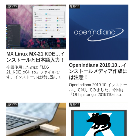
Ubuntu 18.10ベースのOSで64bit
Ubuntu 18.04 LTS Bionic Beaver
のみ。推奨システム要件、
無料OS
無料OS
ではありません。
CPU:2GHzデュアルコア以上、メ
モリ：3GB以上、25GBのHDD空
き容量。
MX Linux MX-21 KDE…イ
ンストールと日本語入力！
OpenIndiana 2019.10…イ
今回使用したのは「MX-
ンストールメディア作成に
21_KDE_x64.iso」ファイルで
す。インストールは特に難しくは
は注意！
なく、ゆっくり確認しながら行え
OpenIndiana 2019.10 インストー
ば問題ないと思います。日本語入
ルして試してみました。今回は
力は「MX パッケージインストー
「OI-hipster-gui-20191106.iso」
ラー」で、必要な言語パッケージ
を利用してVirtualBoxで試しまし
をインストールします。
た。インストール自体は簡単。日
無料OS
無料OS
本語入力はライブ起動の段階で、
iBusにて可能。