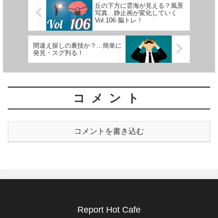
丘の下方に雲海が見える？風景
写真…静止画が変化していく
Vol.106 脳トレ！
間違え探しの裏技か？…簡単に
発見・スグ判る！
コメント
コメントを書き込む
Report Hot Cafe