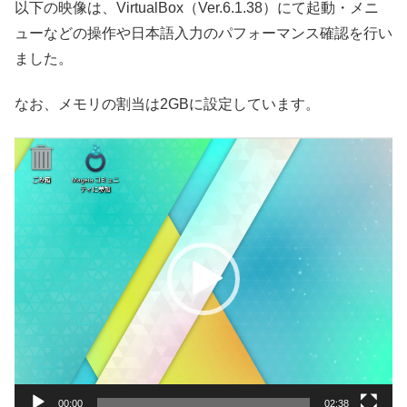
以下の映像は、VirtualBox（Ver.6.1.38）にて起動・メニ
ューなどの操作や日本語入力のパフォーマンス確認を行い
ました。
なお、メモリの割当は2GBに設定しています。
動
画
プ
レ
ー
ヤ
ー
00:00
02:38