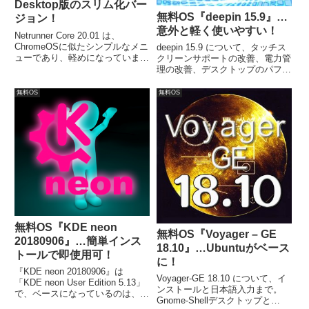
Desktop版のスリム化バー
無料OS『deepin 15.9』…
ジョン！
意外と軽く使いやすい！
Netrunner Core 20.01 は、
ChromeOSに似たシンプルなメニ
deepin 15.9 について、タッチス
ューであり、軽めになっていま
クリーンサポートの改善、電力管
す。今回は、「netrunner-core-
理の改善、デスクトップのパフォ
2001-64bit.iso」からインストー
ーマンスの向上が行われているよ
ル。また、VirtualBoxでメモリ
うです。実際に、deepin 15.9 の
無料OS
無料OS
512MBの割当にし動作確認をし
メニュー操作がバージョン15.7よ
てみました。
り軽く感じ、映像を見比べてもク
イック感があります。
無料OS『KDE neon
無料OS『Voyager – GE
20180906』…簡単インス
18.10』…Ubuntuがベース
トールで即使用可！
に！
『KDE neon 20180906』は
Voyager-GE 18.10 について、イ
「KDE neon User Edition 5.13」
ンストールと日本語入力まで。
で、ベースになっているのは、
Gnome-Shellデスクトップと
Ubuntu LTS 16.04で最新の