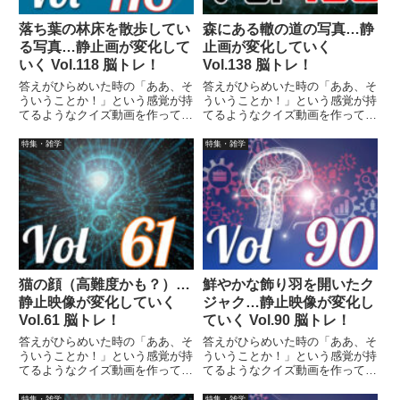
落ち葉の林床を散歩してい
森にある轍の道の写真…静
る写真…静止画が変化して
止画が変化していく
いく Vol.118 脳トレ！
Vol.138 脳トレ！
答えがひらめいた時の「ああ、そ
答えがひらめいた時の「ああ、そ
ういうことか！」という感覚が持
ういうことか！」という感覚が持
てるようなクイズ動画を作ってみ
てるようなクイズ動画を作ってみ
ました（というつもりです）。動
ました（というつもりです）。動
画に答えはありませんので、最後
画に答えはありませんので、最後
特集・雑学
特集・雑学
まで繰り返し見られます。
まで繰り返し見られます。
猫の顔（高難度かも？）…
鮮やかな飾り羽を開いたク
静止映像が変化していく
ジャク…静止映像が変化し
Vol.61 脳トレ！
ていく Vol.90 脳トレ！
答えがひらめいた時の「ああ、そ
答えがひらめいた時の「ああ、そ
ういうことか！」という感覚が持
ういうことか！」という感覚が持
てるようなクイズ動画を作ってみ
てるようなクイズ動画を作ってみ
ました（というつもりです）。動
ました（というつもりです）。動
画に答えはありませんので、最後
画に答えはありませんので、最後
特集・雑学
特集・雑学