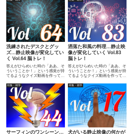
まで繰り返し見られます。
まで繰り返し見られます。
洗練されたデスクとグッ
洒落た和風の料理…静止映
ズ…静止映像が変化してい
像が変化していく Vol.83
く Vol.64 脳トレ！
脳トレ！
答えがひらめいた時の「ああ、そ
答えがひらめいた時の「ああ、そ
ういうことか！」という感覚が持
ういうことか！」という感覚が持
てるようなクイズ動画を作ってみ
てるようなクイズ動画を作ってみ
ました（というつもりです）。動
ました（というつもりです）。動
画に答えはありませんので、最後
画に答えはありませんので、最後
特集・雑学
特集・雑学
まで繰り返し見られます。
まで繰り返し見られます。
サーフィンのワンシーン…
犬がいる静止映像の何かが