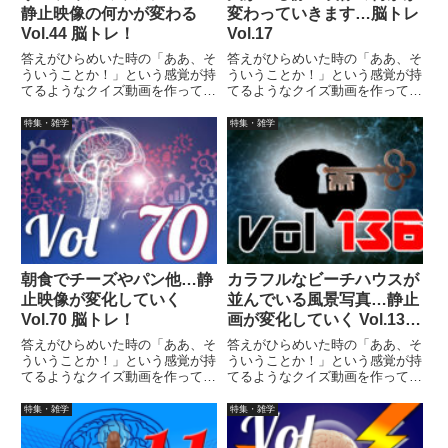
静止映像の何かが変わる
変わっていきます…脳トレ
Vol.44 脳トレ！
Vol.17
答えがひらめいた時の「ああ、そ
答えがひらめいた時の「ああ、そ
ういうことか！」という感覚が持
ういうことか！」という感覚が持
てるようなクイズ動画を作ってみ
てるようなクイズ動画を作ってみ
ました（というつもりです）。動
ました（というつもりです）。動
画に答えはありませんので、最後
画に答えはありませんので、最後
特集・雑学
特集・雑学
まで繰り返し見られます。
まで繰り返し見られます。
朝食でチーズやパン他…静
カラフルなビーチハウスが
止映像が変化していく
並んでいる風景写真…静止
Vol.70 脳トレ！
画が変化していく Vol.136
脳トレ！
答えがひらめいた時の「ああ、そ
答えがひらめいた時の「ああ、そ
ういうことか！」という感覚が持
ういうことか！」という感覚が持
てるようなクイズ動画を作ってみ
てるようなクイズ動画を作ってみ
ました（というつもりです）。動
ました（というつもりです）。動
画に答えはありませんので、最後
画に答えはありませんので、最後
特集・雑学
特集・雑学
まで繰り返し見られます。
まで繰り返し見られます。