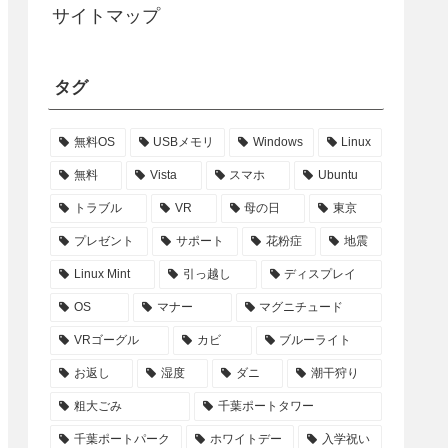
サイトマップ
タグ
無料OS
USBメモリ
Windows
Linux
無料
Vista
スマホ
Ubuntu
トラブル
VR
母の日
東京
プレゼント
サポート
花粉症
地震
Linux Mint
引っ越し
ディスプレイ
OS
マナー
マグニチュード
VRゴーグル
カビ
ブルーライト
お返し
湿度
ダニ
潮干狩り
粗大ごみ
千葉ポートタワー
千葉ポートパーク
ホワイトデー
入学祝い