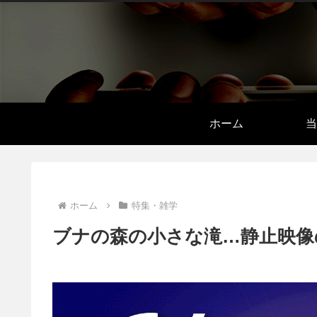
ホーム
当
ホーム
特集・雑学
ブナの森の小さな滝…静止映像の何