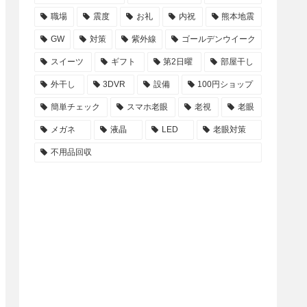
職場
震度
お礼
内祝
熊本地震
GW
対策
紫外線
ゴールデンウイーク
スイーツ
ギフト
第2日曜
部屋干し
外干し
3DVR
設備
100円ショップ
簡単チェック
スマホ老眼
老視
老眼
メガネ
液晶
LED
老眼対策
不用品回収