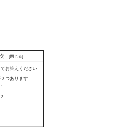
次
見てお答えください
が２つあります
1
2