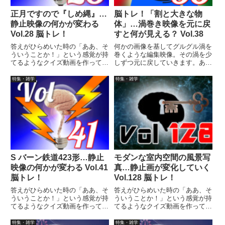
正月ですので『しめ縄』…
脳トレ！「割と大きな物
静止映像の何かが変わる
体」…渦巻き映像を元に戻
Vol.28 脳トレ！
すと何が見える？ Vol.38
答えがひらめいた時の「ああ、そ
何かの画像を基してグルグル渦を
ういうことか！」という感覚が持
巻くような編集映像。その渦を少
てるようなクイズ動画を作ってみ
しずつ元に戻していきます。あな
ました（というつもりです）。動
たはどの段階で答えを当てること
画に答えはありませんので、最後
ができますか？
特集・雑学
特集・雑学
まで繰り返し見られます。
S バーン鉄道423形…静止
モダンな室内空間の風景写
映像の何かが変わる Vol.41
真…静止画が変化していく
脳トレ！
Vol.128 脳トレ！
答えがひらめいた時の「ああ、そ
答えがひらめいた時の「ああ、そ
ういうことか！」という感覚が持
ういうことか！」という感覚が持
てるようなクイズ動画を作ってみ
てるようなクイズ動画を作ってみ
ました（というつもりです）。動
ました（というつもりです）。動
画に答えはありませんので、最後
画に答えはありませんので、最後
特集・雑学
特集・雑学