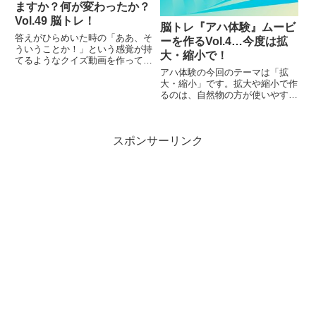
ますか？何が変わったか？
Vol.49 脳トレ！
脳トレ『アハ体験』ムービ
答えがひらめいた時の「ああ、そ
ーを作るVol.4…今度は拡
ういうことか！」という感覚が持
大・縮小で！
てるようなクイズ動画を作ってみ
ました（というつもりです）。動
アハ体験の今回のテーマは「拡
画に答えはありませんので、最後
大・縮小」です。拡大や縮小で作
まで繰り返し見られます。
るのは、自然物の方が使いやす
く、自然な曲線のそばにある曲線
部位を、拡大・縮小することで、
見ていても気が付きにくい状況に
スポンサーリンク
なります。その反面、人工物横の
部位を変化させては「アハ」とは
なりにくい…