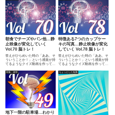
まで繰り返し見られます。
まで繰り返し見られます。
朝食でチーズやパン他…静
特徴ある7つのカップケー
止映像が変化していく
キの写真…静止映像が変化
Vol.70 脳トレ！
していく Vol.78 脳トレ！
答えがひらめいた時の「ああ、そ
答えがひらめいた時の「ああ、そ
ういうことか！」という感覚が持
ういうことか！」という感覚が持
てるようなクイズ動画を作ってみ
てるようなクイズ動画を作ってみ
ました（というつもりです）。動
ました（というつもりです）。動
画に答えはありませんので、最後
画に答えはありませんので、最後
特集・雑学
ちょっとした知識
まで繰り返し見られます。
まで繰り返し見られます。
地下一階の駐車場…わかり