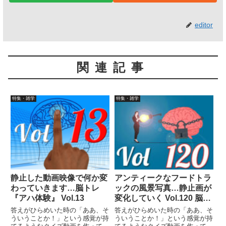
editor
関連記事
特集・雑学
特集・雑学
静止した動画映像で何か変
アンティークなフードトラ
わっていきます…脳トレ
ックの風景写真…静止画が
『アハ体験』 Vol.13
変化していく Vol.120 脳ト
レ！
答えがひらめいた時の「ああ、そ
答えがひらめいた時の「ああ、そ
ういうことか！」という感覚が持
ういうことか！」という感覚が持