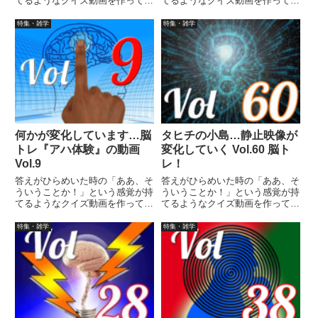
てるようなクイズ動画を作ってみ
てるようなクイズ動画を作ってみ
ました（というつもりです）。動
ました（というつもりです）。動
画に答えはありませんので、最後
画に答えはありませんので、最後
特集・雑学
特集・雑学
まで繰り返し見られます。
まで繰り返し見られます。
何かが変化しています…脳
タヒチの小島…静止映像が
トレ『アハ体験』の動画
変化していく Vol.60 脳ト
Vol.9
レ！
答えがひらめいた時の「ああ、そ
答えがひらめいた時の「ああ、そ
ういうことか！」という感覚が持
ういうことか！」という感覚が持
てるようなクイズ動画を作ってみ
てるようなクイズ動画を作ってみ
ました（というつもりです）。動
ました（というつもりです）。動
画に答えはありませんので、最後
画に答えはありませんので、最後
特集・雑学
特集・雑学
まで繰り返し見られます。
まで繰り返し見られます。