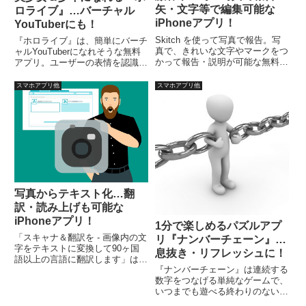
矢・文字等で編集可能な
ロライブ』…バーチャル
iPhoneアプリ！
YouTuberにも！
Skitch を使って写真で報告。写
『ホロライブ』は、簡単にバーチ
真で、きれいな文字やマークをつ
ャルYouTuberになれそうな無料
かって報告・説明が可能な無料ア
アプリ。ユーザーの表情を認識
プリです。写真の編集には少し時
（機種による差あり）して、リア
間が必要ですが、綺麗に仕上がり
ルタイムでキャラクターになりき
スマホアプリ他
スマホアプリ他
ます。機能が豊富で、課金オプシ
ることが可能で、キャラクターは
ョンを使わなくても十分役立つで
3DとLive2Dに対応。また、
しょう。
Mirrativ等と連携しライブ配信可
能。
写真からテキスト化…翻
訳・読み上げも可能な
iPhoneアプリ！
1分で楽しめるパズルアプ
「スキャナ＆翻訳を - 画像内の文
リ『ナンバーチェーン』…
字をテキストに変換して90ヶ国
息抜き・リフレッシュに！
語以上の言語に翻訳します」は無
『ナンバーチェーン』は連続する
料アプリで、カメラで写し取った
数字をつなげる単純なゲームで、
文章をOCRで読み取り、70以上
いつまでも遊べる終わりのない無
の言語を認識しテキスト化、90
料アプリ。早ければ１分程度でク
以上の言語に翻訳可能、40以上