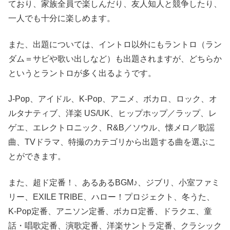
ており、家族全員で楽しんだり、友人知人と競争したり、
一人でも十分に楽しめます。
また、出題については、イントロ以外にもラントロ（ラン
ダム＝サビや歌い出しなど）も出題されますが、どちらか
というとラントロが多く出るようです。
J-Pop、アイドル、K-Pop、アニメ、ボカロ、ロック、オ
ルタナティブ、洋楽 US/UK、ヒップホップ／ラップ、レ
ゲエ、エレクトロニック、R&B／ソウル、懐メロ／歌謡
曲、TVドラマ、特撮のカテゴリから出題する曲を選ぶこ
とができます。
また、超ド定番！、あるあるBGM♪、ジブリ、小室ファミ
リー、EXILE TRIBE、ハロー！プロジェクト、冬うた、
K-Pop定番、アニソン定番、ボカロ定番、ドラクエ、童
話・唱歌定番、演歌定番、洋楽サントラ定番、クラシック