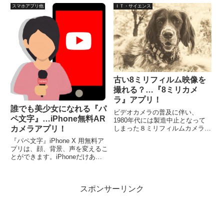
リアでき、ちょっとした隙間時間
の言語のテキストを読み上げ可
スマホアプリ他
ＩＴ・サイエンス
でもプレイ可能です。遊び方は、
能、共有・保存などが可能。
1から最後の数字まで、順番にチ
ェーンをぐだけなので、スグにだ
れでも遊べます。
古い8ミリフィルム映像を
撮れる？…『8ミリカメ
ラ』アプリ！
誰でも美少女になれる『パ
ビデオカメラの普及に伴い、
ペ文字』…iPhone無料AR
1980年代には製造中止となって
しまった８ミリフィルムカメラで
カメラアプリ！
すが、なんとなく胸が熱くなるよ
『パペ文字』iPhone X 用無料ア
うな映像を見せてくれます。そん
プリは、顔、背景、声を変えるこ
な映像を最近は、ソフトウエアに
とができます。iPhoneだけあれ
よって編集して、古いシーンに見
ば、どこでも美少女や動物キャラ
えるような動画にしたりしていま
になって、動画撮影からライブ配
す...
信できますので、タイムリーなニ
スポンサーリンク
ュースも投稿可能。これならば、
あなたもすぐにYouTuberに…