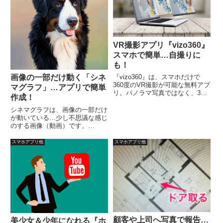
VR撮影アプリ『vizo360』
スマホで簡単…自撮りに
も！
『vizo360』は、スマホだけで
画像の一部だけ動く「シネ
360度のVR撮影が可能な無料アプ
マグラフ」…アプリで簡単
リ。パノラマ写真ではなく、360
作成！
度自在に動く、奥行きのあるVR
撮影。Facebook、Pinterest、
シネマグラフは、画像の一部だけ
Instagram、YouTube、Twitterな
が動いている…少し不思議な感じ
どのSNSへアップが可能です。
のする画像（動画）です。
「DailyCinema」は、
iPhone（iOS）用の無料アプリ
スマホアプリ他
スマホアプリ他
で、簡単に作ることができます。
動かしたい部分をペンツールで塗
りつぶすだけの簡単操作です。
顧客や上司へ写真で報告…
美少女＆少年になれる『ホ