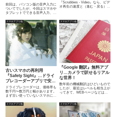
『Scrubbies - Video』なら、ビデ
前回は、パソコン版の音声入力に
オ再生の速度と（進む・戻る）方
ついてでしたが、今回はスマホや
向を、DJのように簡単に操作。
タブレットでできる音声入力、デ
ループするGIFアニメのようなビ
ィクテーションについての無料ア
デオループ映像が、指2本で「チ
プリのご紹介です。パソコンです
スマホアプリ他
スマホアプリ他
ャッ・チャッ・チャッ」と作成可
と、基本的に場所が限られてしま
能で、保存や共有もできる。
いますが、スマホやタブレットな
らば、外出時でもできますの
で、...
『Google 翻訳』無料アプ
古いスマホの再利用
リ…カメラで訳せるリアル
『Safety Sight』…ドライ
な世界！
ブレコーダーアプリで安
数年前の機械翻訳はひどいもので
心！？
ドライブレコーダーは、価格帯も
したが、最近はレベルも相当上が
数千円〜数万円と幅があります。
ってきて、WEBページなどは単
まず古い使っていないスマホにド
純に機械翻訳しても理解出来るレ
ライブレコーダーアプリをインス
ベルになってきています。特に、
トールして、どの程度のスペック
スマホアプリ他
スマホアプリ他
Googleの翻訳レベルは相当上が
が必要か試してみてはいかがでし
ってきていますので、WEBサー
ょうか？オススメは『Safety
ビスのGoogle翻訳は、...
Sight』無料アプリ。