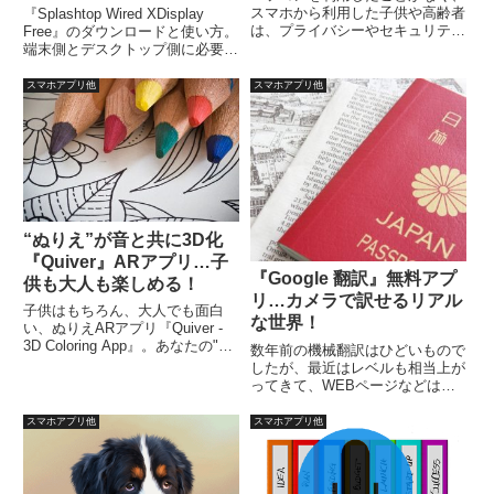
化！
スマホから利用した子供や高齢者
『Splashtop Wired XDisplay
は、プライバシーやセキュリティ
Free』のダウンロードと使い方。
まで気が回るか疑問です。
端末側とデスクトップ側に必要ソ
Android用のアンチウイルスアプ
フトのダウンロードとインストー
リの3分の2は完全に無駄で、一
ル。端末でUSBデバッグオプシ
スマホアプリ他
スマホアプリ他
部はマルウェアに感染させる可能
ョンを有効に設定し、USBケー
性すらあるとのことです。
ブルでデスクトップと接続しま
す。その後PC等で「拡張」「複
製」かの設定。
“ぬりえ”が音と共に3D化
『Quiver』ARアプリ…子
『Google 翻訳』無料アプ
供も大人も楽しめる！
リ…カメラで訳せるリアル
子供はもちろん、大人でも面白
な世界！
い、ぬりえARアプリ『Quiver -
3D Coloring App』。あなたの"ぬ
数年前の機械翻訳はひどいもので
りえ"が魔法のように3D化。撮る
したが、最近はレベルも相当上が
角度によってアニメーションの変
ってきて、WEBページなどは単
化。アニメーションキャラクター
純に機械翻訳しても理解出来るレ
が動く。ぬりえで異なるサウンド
ベルになってきています。特に、
スマホアプリ他
スマホアプリ他
エフェクト。
Googleの翻訳レベルは相当上が
ってきていますので、WEBサー
ビスのGoogle翻訳は、...