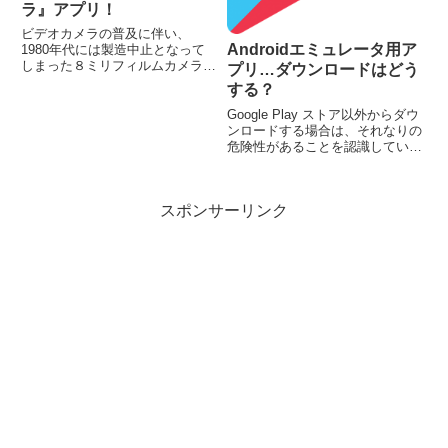
ラ』アプリ！
ビデオカメラの普及に伴い、
Androidエミュレータ用ア
1980年代には製造中止となって
しまった８ミリフィルムカメラで
プリ…ダウンロードはどう
すが、なんとなく胸が熱くなるよ
する？
うな映像を見せてくれます。そん
な映像を最近は、ソフトウエアに
Google Play ストア以外からダウ
よって編集して、古いシーンに見
ンロードする場合は、それなりの
えるような動画にしたりしていま
危険性があることを認識している
す...
と思います。また、PCにインス
トールしたエミュレータから、ス
トアにアクセスした場合のリスク
スポンサーリンク
を心配する方もいるでしょう。そ
んな時、ストア以外から入手する
3つの方法…