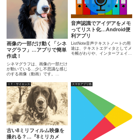
音声認識でアイデアをメモ
ってリスト化…Android便
利アプリ
ListNote音声テキストノートの用
画像の一部だけ動く「シネ
途は、テキストエディタとしてメ
マグラフ」…アプリで簡単
モ帳がわりや、インターフェイス
作成！
や仕様を利用してToDoリスト。
さらに、夢日記やアイデア帳、レ
シネマグラフは、画像の一部だけ
ポートやブログの音声入力用ノー
が動いている…少し不思議な感じ
トとして利用でき、パスワードで
のする画像（動画）です。
保護することも可能。
「DailyCinema」は、
iPhone（iOS）用の無料アプリ
ＩＴ・サイエンス
スマホアプリ他
で、簡単に作ることができます。
動かしたい部分をペンツールで塗
りつぶすだけの簡単操作です。
古い8ミリフィルム映像を
撮れる？…『8ミリカメ