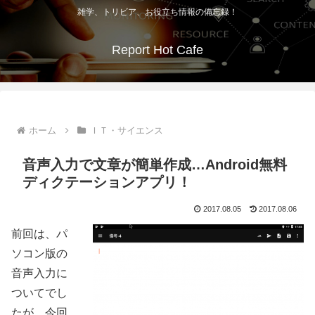
雑学、トリビア、お役立ち情報の備忘録！
Report Hot Cafe
ホーム
ＩＴ・サイエンス
音声入力で文章が簡単作成…Android無料
ディクテーションアプリ！
2017.08.05
2017.08.06
前回は、パ
ソコン版の
音声入力に
ついてでし
たが、今回