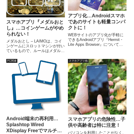
アプリ化…Androidスマホ
であのサイトも軽量コンパ
スマホアプリ『メダルおと
クトに！
し』…コインゲームがやめ
られない！
WEBサイトのアプリ化が手軽に
できるAndroidアプリ『Hermit・
メダルおとし – LAIMOは、コイ
Lite Apps Browser』についての
ンゲームにスロットマシンが付い
記事です。以前もLinux
ているもので、ルールはメダルお
OS「Peppermint 8」にインスト
としのゲームと基本的には同じで
ールされているICEというソフト
すが、無料で安心して遊べます。
PC関連
スマホアプリ他
でアプリ化できるとお...
メダルを稼ぐコツは、スロットで
７７７のダブルを狙うこと。はず
れても、シングルの７７７になる
可能性大で、コインを場に大量投
入することが可能。
Android端末の再利用…
スマホアプリの危険性…子
Splashtop Wired
供や高齢者は特に注意！
XDisplay FreeでマルチDP
パソコンを利用したことがなく、