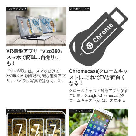
スマホアプリ他
スマホアプリ他
VR撮影アプリ『vizo360』
スマホで簡単…自撮りに
も！
『vizo360』は、スマホだけで
Chromecast(クロームキャ
360度のVR撮影が可能な無料アプ
スト)…これでTVが面白く
リ。パノラマ写真ではなく、360
なる！
度自在に動く、奥行きのあるVR
撮影。Facebook、Pinterest、
クロームキャスト対応アプリがす
Instagram、YouTube、Twitterな
ごい量…Google Chromecast(ク
どのSNSへアップが可能です。
ロームキャスト)とは、スマホや
PCなどで表示している動画、音
楽、写真などのメディアを、Wi-
スマホアプリ他
ＩＴ・サイエンス
Fiを介してTV等の大きな画面で
見ることができるシステムで、ス
マホ等のミラーリングも可能。