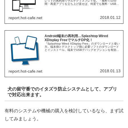
レットの再利用でマルチディスプレイ化。・無料で10分
間・再度アプリを立ち上げ直せば、何度でも無料・USB接
続でそのまま充電できて便利・画面をタッチして操作する
ことも可能。
2018.01.12
report.hot-cafe.net
Android端末の再利用…Splashtop Wired
XDisplay FreeでマルチDP化！
『Splashtop Wired XDisplay Free』のダウンロードと使い
方。端末側とデスクトップ側に必要ソフトのダウンロード
とインストール。端末でUSBデバッグオプションを有効に
設定し、USBケーブルでデスクトップと接続します。その
後PC等で「拡張」「複製」かの設定。
2018.01.13
report.hot-cafe.net
犬の留守番でのイタズラ防止システムとして、アプリ
で対応出来ます。
有料のシステムや機械の購入を検討しているなら、まず試
してみましょう。