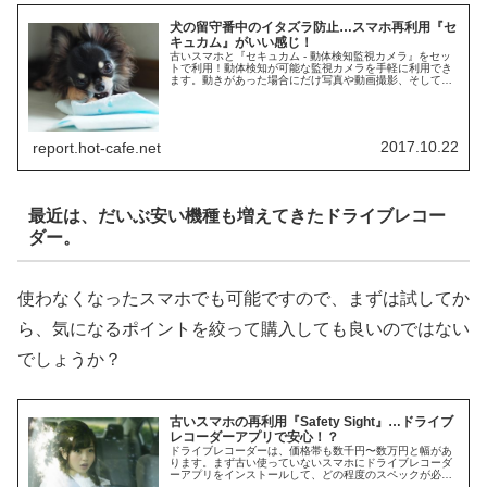
犬の留守番中のイタズラ防止…スマホ再利用『セ
キュカム』がいい感じ！
古いスマホと『セキュカム - 動体検知監視カメラ』をセッ
トで利用！動体検知が可能な監視カメラを手軽に利用でき
ます。動きがあった場合にだけ写真や動画撮影、そして音
声再生などを行うことができます。今回は、ネット接続し
なくてもできる対応策について見てみましょう。
2017.10.22
report.hot-cafe.net
最近は、だいぶ安い機種も増えてきたドライブレコー
ダー。
使わなくなったスマホでも可能ですので、まずは試してか
ら、気になるポイントを絞って購入しても良いのではない
でしょうか？
古いスマホの再利用『Safety Sight』…ドライブ
レコーダーアプリで安心！？
ドライブレコーダーは、価格帯も数千円〜数万円と幅があ
ります。まず古い使っていないスマホにドライブレコーダ
ーアプリをインストールして、どの程度のスペックが必要
か試してみてはいかがでしょうか？オススメは『Safety