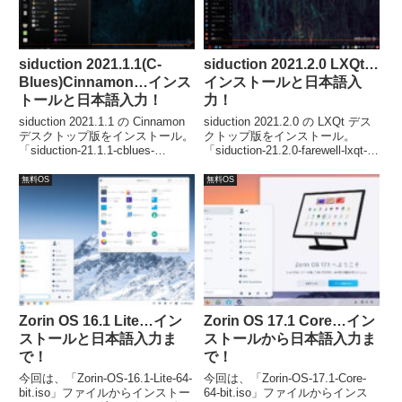
siduction 2021.1.1(C-
siduction 2021.2.0 LXQt…
Blues)Cinnamon…インス
インストールと日本語入
トールと日本語入力！
力！
siduction 2021.1.1 の Cinnamon
siduction 2021.2.0 の LXQt デス
デスクトップ版をインストール。
クトップ版をインストール。
「siduction-21.1.1-cblues-
「siduction-21.2.0-farewell-lxqt-
cinnamon-amd64-
amd64-202107281835.iso」ファ
202102190910.iso」ファイルを
イルを利用しています。
無料OS
無料OS
利用しています。
Zorin OS 16.1 Lite…イン
Zorin OS 17.1 Core…イン
ストールと日本語入力ま
ストールから日本語入力ま
で！
で！
今回は、「Zorin-OS-16.1-Lite-64-
今回は、「Zorin-OS-17.1-Core-
bit.iso」ファイルからインストー
64-bit.iso」ファイルからインス