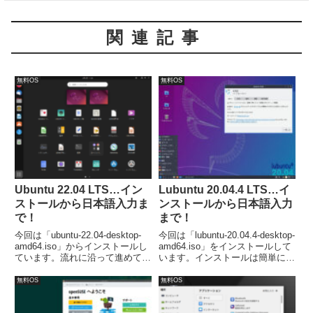
関連記事
無料OS
無料OS
Ubuntu 22.04 LTS…イン
Lubuntu 20.04.4 LTS…イ
ストールから日本語入力ま
ンストールから日本語入力
で！
まで！
今回は「ubuntu-22.04-desktop-
今回は「lubuntu-20.04.4-desktop-
amd64.iso」からインストールし
amd64.iso」をインストールして
ています。流れに沿って進めて行
います。インストールは簡単に終
けば、簡単にインストールが完了
了しますが、日本語入力について
し、再起動後は日本語入力が可能
は、再起動が済んだ段階で可能に
無料OS
無料OS
になります。
なっていませんので、別途対応が
必要でした。