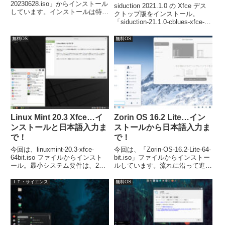
20230628.iso」からインストール
siduction 2021.1.0 の Xfce デス
しています。インストールは特に
クトップ版をインストール。
問題ありませんが、日本語入力に
「siduction-21.1.0-cblues-xfce-
ついては別途対応が必要です。
amd64-202102141958.iso」ファ
イルを利用しています。
無料OS
無料OS
Linux Mint 20.3 Xfce…イ
Zorin OS 16.2 Lite…イン
ンストールと日本語入力ま
ストールから日本語入力ま
で！
で！
今回は、linuxmint-20.3-xfce-
今回は、「Zorin-OS-16.2-Lite-64-
64bit.iso ファイルからインスト
bit.iso」ファイルからインストー
ール。最小システム要件は、2GB
ルしています。流れに沿って進め
のRAM、20GBのディスク容量、
て行けば、簡単にインストールが
1024×768の解像度。
完了し、再起動後は日本語入力が
ＩＴ・サイエンス
無料OS
可能になります。