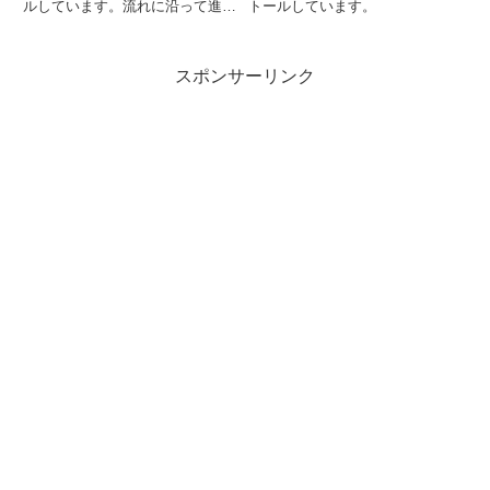
ルしています。流れに沿って進め
トールしています。
て行けば、簡単にインストールが
完了し、再起動後は日本語入力が
可能になります。
スポンサーリンク