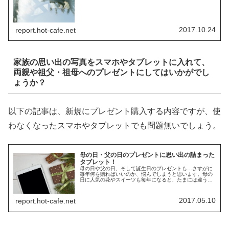
Sight』無料アプリ。
2017.10.24
report.hot-cafe.net
家族の思い出の写真をスマホやタブレットに入れて、
両親や祖父・祖母へのプレゼントにしてはいかがでし
ょうか？
以下の記事は、新規にプレゼント購入する内容ですが、使
わなくなったスマホやタブレットでも問題無いでしょう。
母の日・父の日のプレゼントに思い出の詰まった
タブレット！
母の日や父の日、そして誕生日のプレゼントも…さすがに
毎年何を贈ればいいのか、悩んでしまうと思います。母の
日に人気の花やスイーツも毎年になると、たまには違うも
のをと思いますし、父の日に人気のお酒やグルメも、いつ
も何も考えずに贈っているような気...
2017.05.10
report.hot-cafe.net