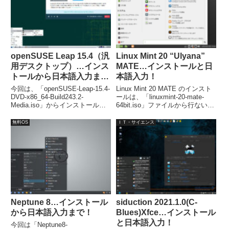
openSUSE Leap 15.4（汎
Linux Mint 20 “Ulyana”
用デスクトップ）…インス
MATE…インストールと日
トールから日本語入力ま
本語入力！
で！
今回は、「openSUSE-Leap-15.4-
Linux Mint 20 MATE のインスト
DVD-x86_64-Build243.2-
ールは、「linuxmint-20-mate-
Media.iso」からインストールし
64bit.iso」ファイルから行ないま
ています。インストールでの設定
した。最小システム要件は、1GB
項目が若干多めですが、勝手に進
のRAM、15GBのディスク容量、
無料OS
ＩＴ・サイエンス
むところもあり手間はほぼ変わり
1024×768の解像度となっていま
ません。また、再起動後は日本語
す。
入力できるようになっていまし
た。
Neptune 8…インストール
siduction 2021.1.0(C-
から日本語入力まで！
Blues)Xfce…インストール
と日本語入力！
今回は「Neptune8-