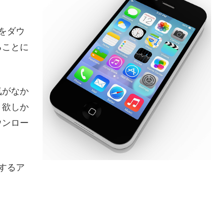
をダウ
ることに
。
気がなか
き欲しか
ウンロー
するア