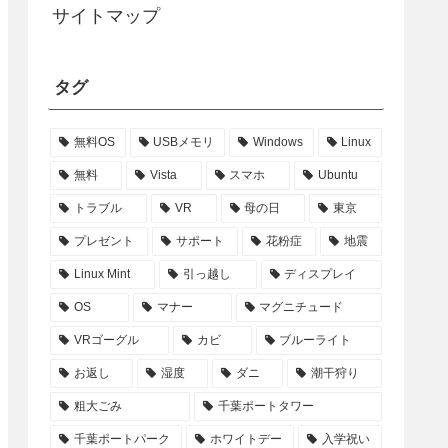
サイトマップ
タグ
無料OS
USBメモリ
Windows
Linux
無料
Vista
スマホ
Ubuntu
トラブル
VR
母の日
東京
プレゼント
サポート
花粉症
地震
Linux Mint
引っ越し
ディスプレイ
OS
マナー
マグニチュード
VRゴーグル
カビ
ブルーライト
お返し
湿度
ダニ
潮干狩り
粗大ごみ
千葉ポートタワー
千葉ポートパーク
ホワイトデー
入学祝い