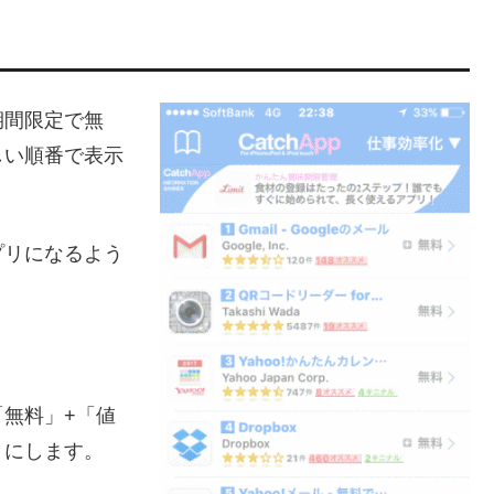
期間限定で無
しい順番で表示
プリになるよう
。
無料」+「値
」にします。