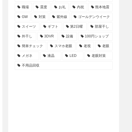
職場
震度
お礼
内祝
熊本地震
GW
対策
紫外線
ゴールデンウイーク
スイーツ
ギフト
第2日曜
部屋干し
外干し
3DVR
設備
100円ショップ
簡単チェック
スマホ老眼
老視
老眼
メガネ
液晶
LED
老眼対策
不用品回収