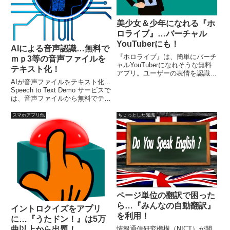
美少女＆少年になれる『ホ
ロライブ』…バーチャル
YouTuberにも！
AIによる音声認識…無料で
『ホロライブ』は、簡単にバーチ
ｍｐ3等の音声ファイルを
ャルYouTuberになれそうな無料
テキスト化！
アプリ。ユーザーの表情を認識
（機種による差あり）して、リア
AIが音声ファイルをテキスト化…
ルタイムでキャラクターになりき
Speech to Text Demo サービスで
ることが可能で、キャラクターは
は、音声ファイルから無料でテキ
3DとLive2Dに対応。また、
スト化を行うことが可能です。音
Mirrativ等と連携しライブ配信可
声ファイル対応フォーマットは、
スマホアプリ他
ちょっとした知識
能。
mp3、mpeg、wav、flac、opus
で、話者が複数いる場合も対応で
きます。
ページ単位の翻訳で困った
ら…『みんなの自動翻訳』
イントロクイズをアプリ
を利用！
に…『うたドン！』は5万
情報通信研究機構（NICT）が開
曲以上から出題！