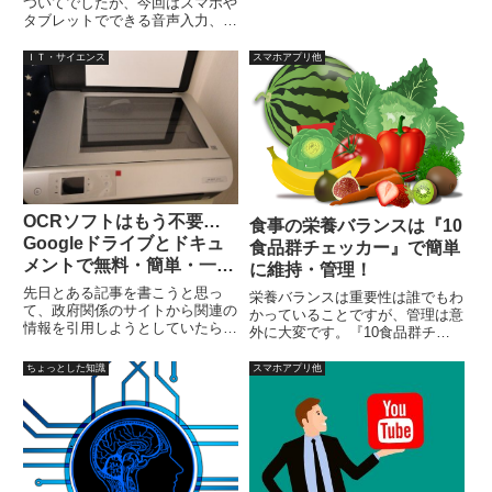
撮影。Facebook、Pinterest、
ついてでしたが、今回はスマホや
Instagram、YouTube、Twitterな
タブレットでできる音声入力、デ
どのSNSへアップが可能です。
ィクテーションについての無料ア
プリのご紹介です。パソコンです
ＩＴ・サイエンス
スマホアプリ他
と、基本的に場所が限られてしま
いますが、スマホやタブレットな
らば、外出時でもできますの
で、...
OCRソフトはもう不要…
食事の栄養バランスは『10
Googleドライブとドキュ
食品群チェッカー』で簡単
メントで無料・簡単・一気
に維持・管理！
に！
先日とある記事を書こうと思っ
栄養バランスは重要性は誰でもわ
て、政府関係のサイトから関連の
かっていることですが、管理は意
情報を引用しようとしていたら、
外に大変です。『10食品群チェ
PDFでつくられてはいるものの、
ッカー』は簡単・単純・タップだ
なんと文字も含めて、全部が画像
けで管理することが可能な無料ア
ちょっとした知識
スマホアプリ他
なんです。そこで、手持ちの
プリ。食べた食品群をタップする
OCRソフトで読み出してみまし
だけ、非常に単純で簡単、何故か
たが、文字の部分のレイアウトを
10食品群をコンプリートしたく
指定...
なる。