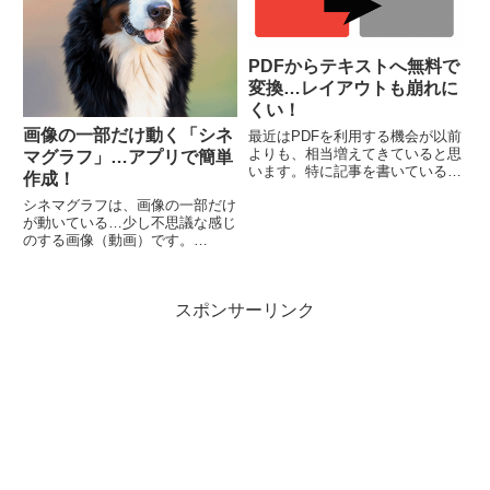
PDFからテキストへ無料で
変換…レイアウトも崩れに
くい！
画像の一部だけ動く「シネ
最近はPDFを利用する機会が以前
よりも、相当増えてきていると思
マグラフ」…アプリで簡単
います。特に記事を書いている
作成！
と、何か統計データが欲しい場
シネマグラフは、画像の一部だけ
合、公的機関から出ている情報を
が動いている…少し不思議な感じ
引用したりします。そのデータの
のする画像（動画）です。
多くがPDFだったりしますので、
「DailyCinema」は、
いちいちテキストへ変換する必
iPhone（iOS）用の無料アプリ
要...
で、簡単に作ることができます。
スポンサーリンク
動かしたい部分をペンツールで塗
りつぶすだけの簡単操作です。