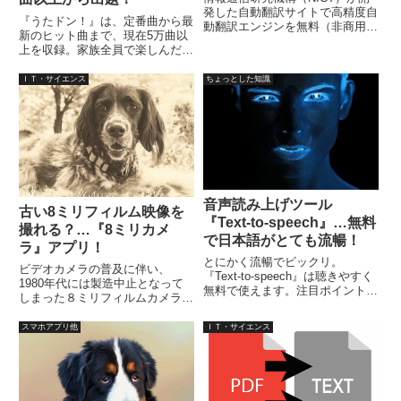
発した自動翻訳サイトで高精度自
『うたドン！』は、定番曲から最
動翻訳エンジンを無料（非商用）
新のヒット曲まで、現在5万曲以
で利用可能。利用には登録が必要
上を収録。家族全員で楽しんだ
ですが、ハンドルネームとパスワ
り、友人知人と競争したり、一人
ードでOKです。翻訳エディタや
でも十分に楽しめるイントロクイ
ＩＴ・サイエンス
ちょっとした知識
便利アプリで、ページ翻訳が可能
ズを再現した無料アプリになって
です。
います。一人でも、友人や知人と
一緒に、または家族やパーティー
でも利用出来ます。
音声読み上げツール
古い8ミリフィルム映像を
『Text-to-speech』…無料
撮れる？…『8ミリカメ
で日本語がとても流暢！
ラ』アプリ！
とにかく流暢でビックリ。
ビデオカメラの普及に伴い、
『Text-to-speech』は聴きやすく
1980年代には製造中止となって
無料で使えます。注目ポイント
しまった８ミリフィルムカメラで
は、日本語以外にも英語、フラン
すが、なんとなく胸が熱くなるよ
ス語、イタリア語、スペイン語、
うな映像を見せてくれます。そん
スマホアプリ他
ＩＴ・サイエンス
ロシア語などを流暢に話すことが
な映像を最近は、ソフトウエアに
可能です。過去記事にして調べた
よって編集して、古いシーンに見
なかでは、トップレベルです。
えるような動画にしたりしていま
す...