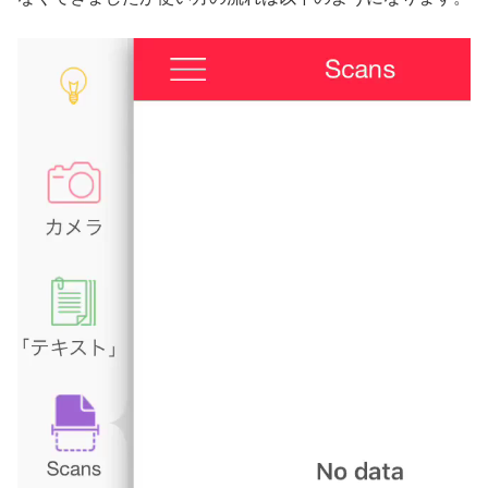
動
画
プ
レ
ー
ヤ
ー