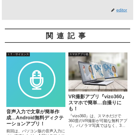
editor
関連記事
ＩＴ・サイエンス
スマホアプリ他
VR撮影アプリ『vizo360』
スマホで簡単…自撮りに
も！
音声入力で文章が簡単作
『vizo360』は、スマホだけで
成…Android無料ディクテ
360度のVR撮影が可能な無料アプ
ーションアプリ！
リ。パノラマ写真ではなく、360
度自在に動く、奥行きのあるVR
前回は、パソコン版の音声入力に