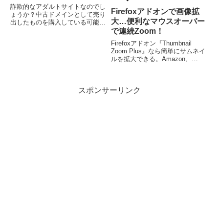
詐欺的なアダルトサイトなのでし
Firefoxアドオンで画像拡
ょうか？中古ドメインとして売り
大…便利なマウスオーバー
出したものを購入している可能性
もありますが、タブクローズボタ
で連続Zoom！
ンでページを消そうとしたら、ア
Firefoxアドオン『Thumbnail
ラートが外国語で出て、もう一度
Zoom Plus』なら簡単にサムネイ
タブクローズボタンを押すと、更
ルを拡大できる。Amazon、
に違うコメントになりました。
Facebook、Flickr、Google画像、
Twitter、YouTube、Wikipedia、
Yahoo画像など多数のサイトで拡
スポンサーリンク
大可能。