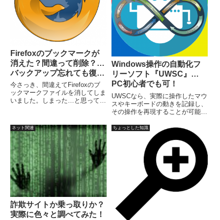
Firefoxのブックマークが
消えた？間違って削除？…
Windows操作の自動化フ
バックアップ忘れても復活
リーソフト『UWSC』…
可能!?
PC初心者でも可！
今さっき、間違えてFirefoxのブ
ックマークファイルを消してしま
UWSCなら、実際に操作したマウ
いました。しまった…と思っても
スやキーボードの動きを記録し、
後の祭りで、ブックマークは元に
その操作を再現することが可能で
戻りません。さあバックアップフ
す。主な特徴は、邪魔にならない
ァイルから…そう思って、
ツールバー型、編集可能なスクリ
ネット関連
ちょっとした知識
Firefoxのブックマークをバック
プト形式で保存、操作の記録と再
アップするとできる「js...
生だけでも操作可能、タイマー機
能でいくつもの操作をスケジュー
ル可能。
詐欺サイトか乗っ取りか？
実際に色々と調べてみた！