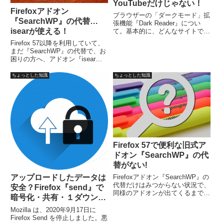
YouTubeだけじゃない！
Firefoxアドオン
ブラウザーの「ダークモード」拡
『SearchWP』の代替…
張機能『Dark Reader』につい
isearが使える！
て。基本的に、どんなサイトでも
ダークモードに変更。特別な色設
Firefox 57以降を利用していて、
定も不要で、すぐに反映。簡単に
まだ『SearchWP』の代替で、お
オンオフすることが可能。ちなみ
困りの方へ、アドオン『isear』
に、Chrome版もあります。ダー
があります。基本的な機能として
クモードにするメリットは…
は、SearchWPと同様の機能をも
ちょっとした知識
ちょっとした知識
っていて、実際にFirefox 57でテ
ストしましたが、問題なく機能し
ています。
Firefox 57で便利な旧式ア
ドオン『SearchWP』の代
替がない!
Firefoxアドオン『SearchWP』の
アップロードしたデータは
代替だけはみつからない状況で、
安全？Firefox『send』で
同様のアドオンが出てくるまで、
暗号化・共有・１ダウンロ
一時的にでも他のブラウザー等に
ードで自動削除！
しておく作戦で行きます。
Mozilla は、2020年9月17日に
Firefoxの旧バージョン？延長サ
Firefox Send を停止しました。悪