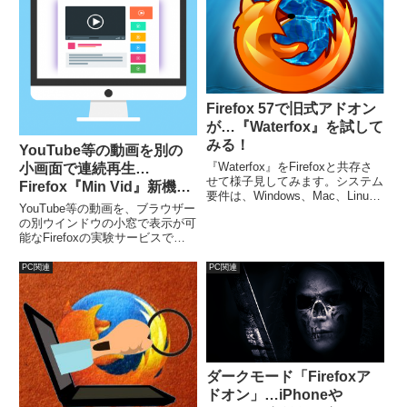
Firefox 57で旧式アドオン
が…『Waterfox』を試して
みる！
YouTube等の動画を別の
『Waterfox』をFirefoxと共存さ
小画面で連続再生…
せて様子見してみます。システム
Firefox『Min Vid』新機能
要件は、Windows、Mac、Linux
実験サービス！
YouTube等の動画を、ブラウザー
ともに、64bit対応、512MB
の別ウインドウの小窓で表示が可
RAM、200MBのストレージスペ
能なFirefoxの実験サービスで
ース。Firefox 57 で使えなくなっ
す。ライブ配信やBGMの連続再
た旧式のアドオンでも使えます。
生などで、別の作業をしながら、
PC関連
PC関連
動画などを鑑賞できます。利用す
るには、Firefox Teat Polot 公式
ページから。
ダークモード「Firefoxア
ドオン」…iPhoneや