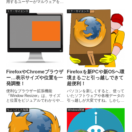
ポート版 (ESR)？派生ブラウザ
用するユーザーがマルウェアを配
ー？裏技的な方法？Chrome等？
信し、フィッシング攻撃に利用す
どれににするか…
るなどしたため、同サービスを停
ＩＴ・サイエンス
ＩＴ・サイエンス
止していましたが、終了となって
しまいました。先日もオンライン
シ...
FirefoxやChromeブラウザ
Firefoxを新PCや新OSへ環
ー…表示サイズや位置を一
境まるごと引っ越しできて
発調整！
超便利！
便利なブラウザー拡張機能
パソコンを新しくすると、使って
『Window Resizer』は、サイズ
いたソフトウェアや各種データの
と位置をビジュアルでわかりやす
引っ越しが大変ですね。しかし、
く表示されており、事前に定義さ
古いWindowsから新しいWindows
れた20のレイアウトがあり、不
ならまだしも、他のOSへ乗り換
ちょっとした知識
Windows関連
要なものは削除、表示の順番もマ
えを行った場合、そう簡単には行
ウスで変更可能で、新規レイアウ
かないものです。それが、Linux
トも簡単に追加できます。
などの無料OS...