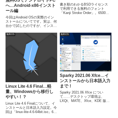
無料OSでアンドロイドPC
書き順のわかるBSDライセンス
へ…Android-x86インスト
で利用できる無料のフォント
ール編
「Kanji Stroke Order」。6500以
上の漢字などの書き順を表示して
今回はAndroid OSの実際のイン
くれます。一般的なフォントと同
ストールについてです。実は、何
じようにインストールし、エディ
台かで試したのですが、インスト
タやワープロソフトなどで設定す
ールがうまく行かないものもあり
るだけです。
ましたので、細かく手順を追って
無料OS
無料OS
いきたいと思います。今回は、
Android x-86 7.1-rc1 についてま
と...
Sparky 2021.06 Xfce…イ
ンストールから日本語入力
まで！
Linux Lite 4.6 Final…軽
量、Windowsから移行し
Sparky 2021.06 Xfce につい
やすい！？
て……デスクトップ環境は、
LXQt、MATE、Xfce、KDE 版な
Linux Lite 4.6 Finalについて、イ
どがあり、今回は Xfceデスクト
ンストールと日本語入力設定。今
ップ環境の「sparkylinux-
回は「linux-lite-4.6-64bit.iso」64
2021.06-x86_64-xfce.iso」をイン
ビットのISOファイルを利用。最
ストール。