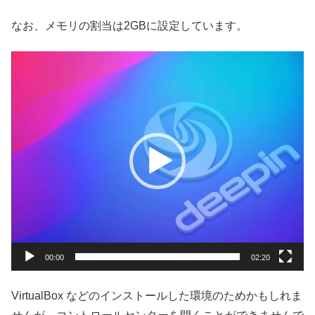
なお、メモリの割当は2GBに設定しています。
動
画
プ
レ
ー
ヤ
ー
00:00
02:20
VirtualBox などのインストールした環境のためかもしれま