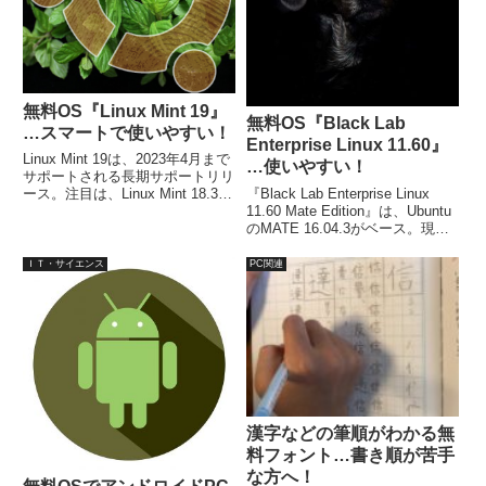
無料OS『Linux Mint 19』
無料OS『Black Lab
…スマートで使いやすい！
Enterprise Linux 11.60』
Linux Mint 19は、2023年4月まで
…使いやすい！
サポートされる長期サポートリリ
『Black Lab Enterprise Linux
ース。注目は、Linux Mint 18.3で
11.60 Mate Edition』は、Ubuntu
導入された「タイムシフト」機
のMATE 16.04.3がベース。現在
能。時間を遡ってPCを最後の機
のLTS版である18.04 ではありま
能的なシステムスナップショット
せん。システム要件は、CPU:64
に復元する機能で、アップデート
ＩＴ・サイエンス
PC関連
ビット1GHz以上、メモリ：
を安心して行えます。
2GB。
漢字などの筆順がわかる無
料フォント…書き順が苦手
な方へ！