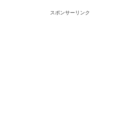
小システム要件は、CPU：1GHz
プロセッサ、メモリ：768MB。
スポンサーリンク