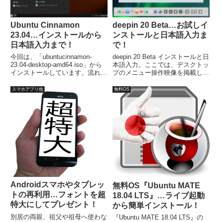
Ubuntu Cinnamon
deepin 20 Beta…お試しイ
23.04…インストールから
ンストールと日本語入力ま
日本語入力まで！
で！
今回は、「ubuntucinnamon-
deepin 20 Beta インストールと日
23.04-desktop-amd64.iso」から
本語入力。ここでは、デスクトッ
インストールしています。流れに
プのメニュー操作映像を掲載して
沿って進めて行けば、簡単にイン
います。今回は「deepin-20Beta-
ストールが完了し、再起動後は日
desktop-amd64.iso」をインスト
スマホアプリ他
無料OS
本語入力が可能になります。
ール。特に難しいところもなく、
流れ通りで簡単に完了すると思い
ます。
Androidスマホやタブレッ
無料OS『Ubuntu MATE
トの再利用…フォントを超
18.04 LTS』…ライブ起動
特大にしてプレゼント！
から簡単インストール！
別居の両親、祖父や祖母へ使わな
『Ubuntu MATE 18.04 LTS』の