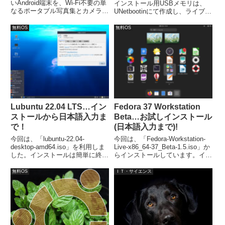
いAndroid端末を、Wi-Fi不要の単
インストール用USBメモリは、
なるポータブル写真集とカメラと
UNetbootinにて作成し、ライブ起
してプレゼント。アプリの超特大
動出来ます。また、インストール
システムフォントで、みやすく操
は最低限、ユーザー情報やパスワ
無料OS
無料OS
作しやすくします。本体のフォン
ードの入力設定だけで、簡単に進
トサイズ変更より20％～1000％
めることも可能の上、日本語入力
に調整可能。
まで完了します。
Lubuntu 22.04 LTS…イン
Fedora 37 Workstation
ストールから日本語入力ま
Beta…お試しインストール
で！
(日本語入力まで)!
今回は、「lubuntu-22.04-
今回は、「Fedora-Workstation-
desktop-amd64.iso」を利用しま
Live-x86_64-37_Beta-1.5.iso」か
した。インストールは簡単に終了
らインストールしています。イン
しますが、日本語入力は別途対応
ストールは指示に従って行えば問
が必要でした。
題なく完了し、再起動後は日本語
無料OS
ＩＴ・サイエンス
入力できるようになっていまし
た。