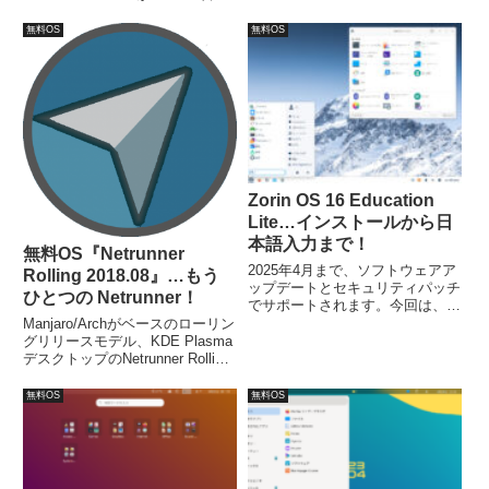
ます。機能が豊富で、課金オプシ
フィスソフトはWPS Officeがプ
ョンを使わなくても十分役立つで
リインストールされています。ま
無料OS
無料OS
しょう。
た、ネット系は、Chrome、
Firefox、Skype、Thunderbirdな
ど。
Zorin OS 16 Education
Lite…インストールから日
本語入力まで！
無料OS『Netrunner
2025年4月まで、ソフトウェアア
Rolling 2018.08』…もう
ップデートとセキュリティパッチ
ひとつの Netrunner！
でサポートされます。今回は、
「Zorin-OS-16-Education-Lite-64-
Manjaro/Archがベースのローリン
bit.iso」からインストールしてい
グリリースモデル、KDE Plasma
ます。
デスクトップのNetrunner Rolling
2018.08、最小システム要件は、
CPU：1.6GHz Intel Atom N270、
無料OS
無料OS
メモリ：1GB、必要なドライブス
ペース：10GB以上