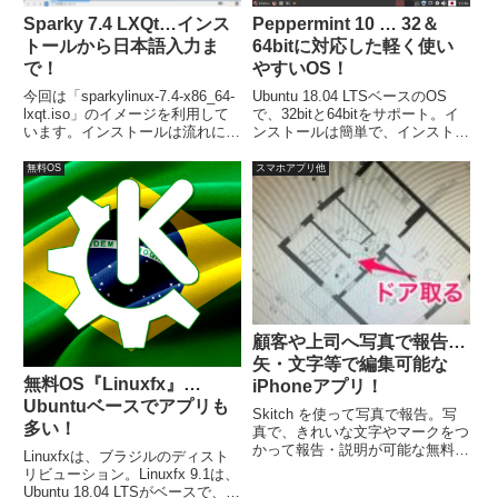
Sparky 7.4 LXQt…インス
Peppermint 10 … 32＆
トールから日本語入力ま
64bitに対応した軽く使い
で！
やすいOS！
今回は「sparkylinux-7.4-x86_64-
Ubuntu 18.04 LTSベースのOS
lxqt.iso」のイメージを利用して
で、32bitと64bitをサポート。イ
います。インストールは流れに沿
ンストールは簡単で、インストー
って進めて行けば、簡単に完了し
ラー起動後は、最初に日本語を選
ます。日本語入力は別途対応が必
択すれば、入力はユーザーネーム
無料OS
スマホアプリ他
要でした。
とパスワード程度で済みますし、
クリックを何回かするだけで完了
します。
顧客や上司へ写真で報告…
矢・文字等で編集可能な
無料OS『Linuxfx』…
iPhoneアプリ！
Ubuntuベースでアプリも
Skitch を使って写真で報告。写
多い！
真で、きれいな文字やマークをつ
かって報告・説明が可能な無料ア
Linuxfxは、ブラジルのディスト
プリです。写真の編集には少し時
リビューション。Linuxfx 9.1は、
間が必要ですが、綺麗に仕上がり
Ubuntu 18.04 LTSがベースで、オ