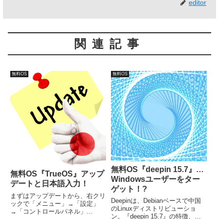
editor
関連記事
無料OS
無料OS
無料OS『deepin 15.7』…
無料OS『TrueOS』アップ
Windowsユーザーをター
デートと日本語入力！
ゲット！?
まずはアップデートから、右クリ
Deepinは、Debianベースで中国
ックで「メニュー」→「設定」
のLinuxディストリビューショ
→「コントロールパネル」
ン。『deepin 15.7』の特徴、主