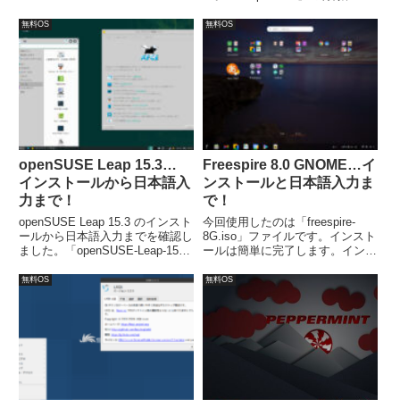
→「Update Maneger」。次は日
にisoファイルサイズの縮小、ラ
本語入力について、右クリックで
ップトップPCの電力最適化、メ
無料OS
無料OS
「メニュー」→「アプリケーショ
モリの最適化など。システム要件
ン」→「設定」→「Fcitx設定」
（メモリの目安）、最小構成：
で入力メソッドの設定を行いま
2GB、標準構成：8GB。
す。
openSUSE Leap 15.3…
Freespire 8.0 GNOME…イ
インストールから日本語入
ンストールと日本語入力ま
力まで！
で！
openSUSE Leap 15.3 のインスト
今回使用したのは「freespire-
ールから日本語入力までを確認し
8G.iso」ファイルです。インスト
ました。「openSUSE-Leap-15.3-
ールは簡単に完了します。インス
DVD-x86_64.iso」ファイルから
トール後に、日本語入力できるよ
インストールしています。
う設定が必要です。
無料OS
無料OS