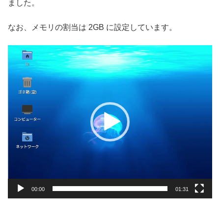
ました。
なお、メモリの割当は 2GB に設定しています。
動
画
プ
レ
ー
ヤ
ー
00:00
01:31