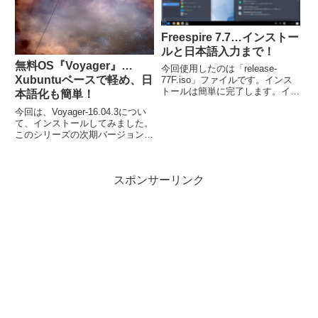
Freespire 7.7…インストー
ルと日本語入力まで！
無料OS『Voyager』…
今回使用したのは「release-
Xubuntuベースで軽め、日
77F.iso」ファイルです。インス
トールは簡単に完了します。イン
本語化も簡単！
ストール後に、日本語入力できる
今回は、Voyager-16.04.3につい
よう設定が必要です。
て、インストールしてみました。
このシリーズの次期バージョンは
Voyager 18.04 LTS で、来年にな
るでしょうから、今年のうちにま
とめておこうと思います。インス
スポンサーリンク
トールしてみて感じたことは、...