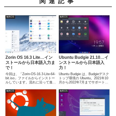
関連記事
無料OS
無料OS
Zorin OS 16.3 Lite…イン
Ubuntu Budgie 21.10…イ
ストールから日本語入力ま
ンストールから日本語入
で！
力！
今回は、「Zorin-OS-16.3-Lite-64-
Ubuntu Budgie は、Budgieデスク
bit.iso」ファイルからインストー
トップ環境の Ubuntu。2021年10
ルしています。流れに沿って進め
月から2022年7月までサポートさ
て行けば、簡単にインストールが
れます。今回は「ubuntu-budgie-
完了し、再起動後は日本語入力が
21.10-desktop-amd64.iso」をイ
無料OS
無料OS
可能になります。
ンストールしています。