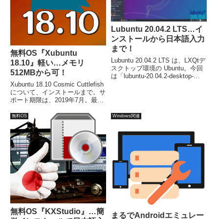
Lubuntu 20.04.2 LTS…イ
ンストールから日本語入力
まで！
無料OS『Xubuntu
Lubuntu 20.04.2 LTS は、LXQtデ
18.10』軽い…メモリ
スクトップ環境の Ubuntu。今回
512MBから可！
は「lubuntu-20.04.2-desktop-
amd64.iso」からインストールし
Xubuntu 18.10 Cosmic Cuttlefish
ました。流れに沿って進めて行け
について、インストールまで。サ
ば、簡単にインストールが完了し
ポート期限は、2019年7月。最小
ます。
システム要件は、CPU：PAEサ
ポート、メモリ：512MB、必要
無料OS
Windows関連
ディスクスペース：7.5GB。ダウ
ンロードは18.10リリースページ
より。
無料OS『KXStudio』…簡
まるでAndroidエミュレー