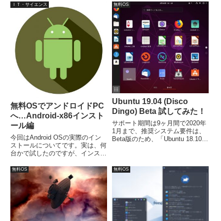
す。設定保存できるLive USBに
ＩＴ・サイエンス
無料OS
するには、UNetbootinで作成し、
多少大きめのUSBメモリが必要
です。
Ubuntu 19.04 (Disco
無料OSでアンドロイドPC
Dingo) Beta 試してみた！
へ…Android-x86インスト
サポート期間は9ヶ月間で2020年
ール編
1月まで、推奨システム要件は、
今回はAndroid OSの実際のイン
Beta版のため、「Ubuntu 18.10」
ストールについてです。実は、何
のシステム要件を目安に、
台かで試したのですが、インスト
CPU:2GHz2コア以上、メモリ：
ールがうまく行かないものもあり
2GBのシステムメモリ、25GBの
ましたので、細かく手順を追って
ハードディスク空き容量でよいか
無料OS
無料OS
いきたいと思います。今回は、
と思われます。
Android x-86 7.1-rc1 についてま
と...