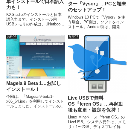
単インストールで日本語入
ター『Vysor』…PCと端末
力も！
のセットアップ！
KXStudioのインストールと日本
Windows 10 PCで『Vysor』を使
語入力まで。インストール用
う場合、PC側は、ソフトをイン
USBメモリの作成は、UNetbootin
ストール。Android側は、開発者
にて作成し、ライブ起動出来てい
オプションから、USBデバッグ
ます。ただ、ライブ起動で日本語
モードの設定。USBケーブルで
無料OS
無料OS
に設定しても、反映されませんで
双方をつなぎVysoraを起動する
したが、インストールすれば日本
と、設定画面が現れミラーリング
語化の問題はありません。
が可能になります。
Mageia 9 Beta 1…お試し
インストール！
今回は、「Mageia-9-beta1-
Live USBで無料
x86_64.iso」を利用してインスト
OS『feren OS』…再起動
ールしました。インストールの手
後も変更・設定を保持！
順は多めですが、ほぼ流れに沿っ
てすすめるだけです。日本語入力
Linux Mintベース『feren OS』の
は特に何もせずに入力可能でし
LiveUSB。システム要件は、メモ
た。
リ：1〜2GB、ディスプレイ解像
度：1024×768以上で対応可能で