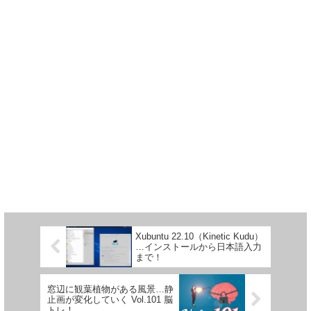
Xubuntu 22.10（Kinetic Kudu）
…インストールから日本語入力
まで！
窓辺に観葉植物がある風景…静
止画が変化していく Vol.101 脳
トレ！