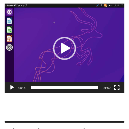
動
画
プ
レ
ー
ヤ
ー
00:00
01:52