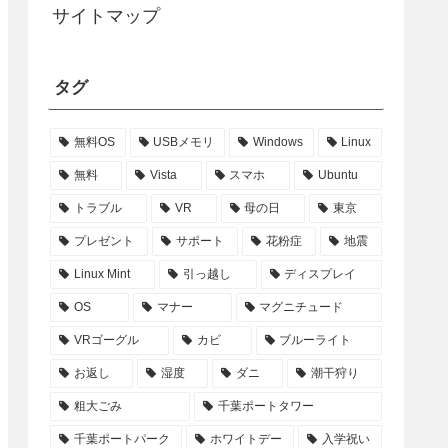
サイトマップ
タグ
無料OS
USBメモリ
Windows
Linux
無料
Vista
スマホ
Ubuntu
トラブル
VR
母の日
東京
プレゼント
サポート
花粉症
地震
Linux Mint
引っ越し
ディスプレイ
OS
マナー
マグニチュード
VRゴーグル
カビ
ブルーライト
お返し
湿度
ダニ
潮干狩り
粗大ごみ
千葉ポートタワー
千葉ポートパーク
ホワイトデー
入学祝い