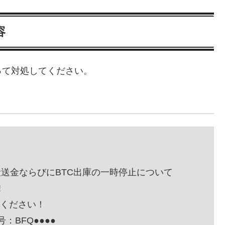
容
って対処してください。
送金ならびにBTC出庫の一時停止について
!
してください！
号：BFQ●●●●