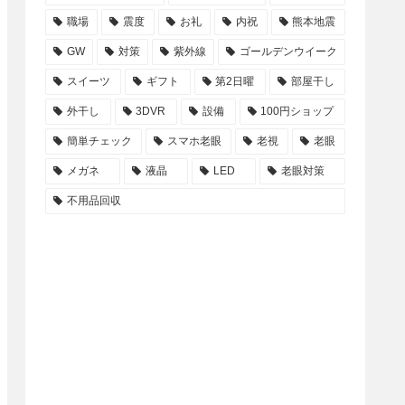
職場
震度
お礼
内祝
熊本地震
GW
対策
紫外線
ゴールデンウイーク
スイーツ
ギフト
第2日曜
部屋干し
外干し
3DVR
設備
100円ショップ
簡単チェック
スマホ老眼
老視
老眼
メガネ
液晶
LED
老眼対策
不用品回収