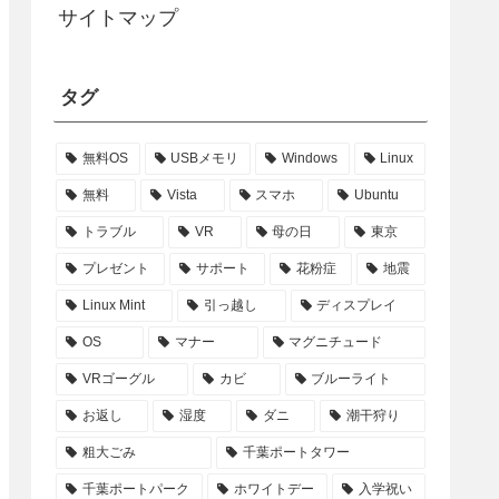
サイトマップ
タグ
無料OS
USBメモリ
Windows
Linux
無料
Vista
スマホ
Ubuntu
トラブル
VR
母の日
東京
プレゼント
サポート
花粉症
地震
Linux Mint
引っ越し
ディスプレイ
OS
マナー
マグニチュード
VRゴーグル
カビ
ブルーライト
お返し
湿度
ダニ
潮干狩り
粗大ごみ
千葉ポートタワー
千葉ポートパーク
ホワイトデー
入学祝い