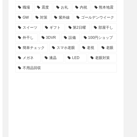
職場
震度
お礼
内祝
熊本地震
GW
対策
紫外線
ゴールデンウイーク
スイーツ
ギフト
第2日曜
部屋干し
外干し
3DVR
設備
100円ショップ
簡単チェック
スマホ老眼
老視
老眼
メガネ
液晶
LED
老眼対策
不用品回収