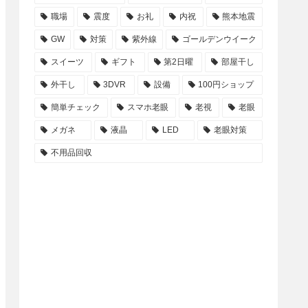
職場
震度
お礼
内祝
熊本地震
GW
対策
紫外線
ゴールデンウイーク
スイーツ
ギフト
第2日曜
部屋干し
外干し
3DVR
設備
100円ショップ
簡単チェック
スマホ老眼
老視
老眼
メガネ
液晶
LED
老眼対策
不用品回収