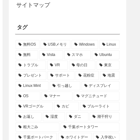
サイトマップ
タグ
無料OS
USBメモリ
Windows
Linux
無料
Vista
スマホ
Ubuntu
トラブル
VR
母の日
東京
プレゼント
サポート
花粉症
地震
Linux Mint
引っ越し
ディスプレイ
OS
マナー
マグニチュード
VRゴーグル
カビ
ブルーライト
お返し
湿度
ダニ
潮干狩り
粗大ごみ
千葉ポートタワー
千葉ポートパーク
ホワイトデー
入学祝い