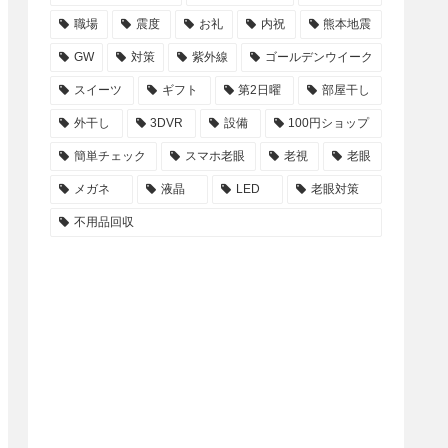
職場
震度
お礼
内祝
熊本地震
GW
対策
紫外線
ゴールデンウイーク
スイーツ
ギフト
第2日曜
部屋干し
外干し
3DVR
設備
100円ショップ
簡単チェック
スマホ老眼
老視
老眼
メガネ
液晶
LED
老眼対策
不用品回収