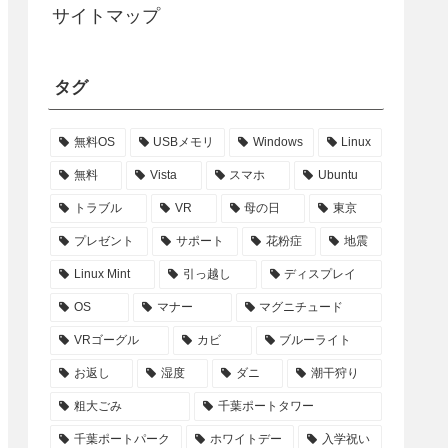
サイトマップ
タグ
無料OS
USBメモリ
Windows
Linux
無料
Vista
スマホ
Ubuntu
トラブル
VR
母の日
東京
プレゼント
サポート
花粉症
地震
Linux Mint
引っ越し
ディスプレイ
OS
マナー
マグニチュード
VRゴーグル
カビ
ブルーライト
お返し
湿度
ダニ
潮干狩り
粗大ごみ
千葉ポートタワー
千葉ポートパーク
ホワイトデー
入学祝い