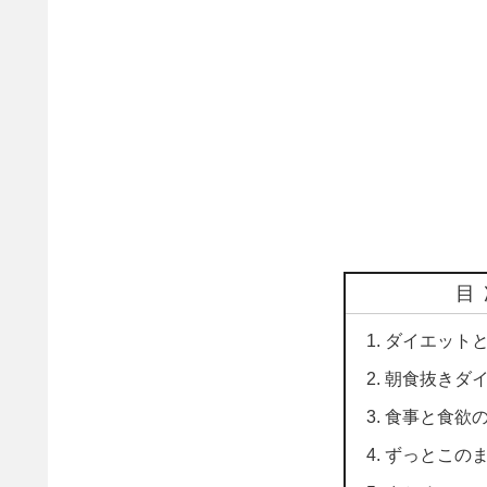
目
ダイエット
朝食抜きダ
食事と食欲
ずっとこの