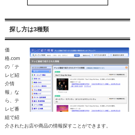
探し方は3種類
価
格.com
の「テ
レビ紹
介情
報」な
ら、テ
レビ番
組で紹
介されたお店や商品の情報探すことができます。