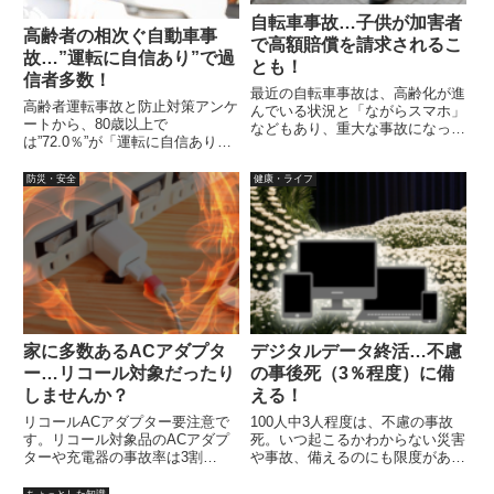
自転車事故…子供が加害者
高齢者の相次ぐ自動車事
で高額賠償を請求されるこ
故…”運転に自信あり”で過
とも！
信者多数！
最近の自転車事故は、高齢化が進
高齢者運転事故と防止対策アンケ
んでいる状況と「ながらスマホ」
ートから、80歳以上で
などもあり、重大な事故になって
は”72.0％”が「運転に自信あり」
しまうケースも多々有ります。令
と回答。自信過剰な状態なので、
和2年4月1日より、東京都で自転
免許を自主返納は望めない？たと
防災・安全
健康・ライフ
車保険等の加入義務化の条例が施
え「認知機能検査」でパスしても
工されました。自転車は、原動機
運動機能も問題があり、75歳以
が付いていなくても軽車両です。
上の高齢運転者は、操作不適によ
る事故が最も多い。
家に多数あるACアダプタ
デジタルデータ終活…不慮
ー…リコール対象だったり
の事後死（3％程度）に備
しませんか？
える！
リコールACアダプター要注意で
100人中3人程度は、不慮の事故
す。リコール対象品のACアダプ
死。いつ起こるかわからない災害
ターや充電器の事故率は3割
や事故、備えるのにも限度があり
強！？また、直近でリコール情報
ます。終活でデジタルデータ整
サイトに登録されたACアダプタ
理。SNSアカウントや各種ポイ
ちょっとした知識