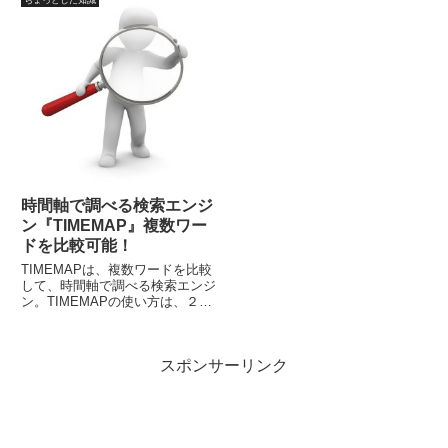
ー（スマートフォンやタブレット
ント、ネットバンクやネット上の
用）について、注意喚起されてい
口座取引、IDやPASSをリスト化
ますので、この機会に一度確認し
（できれば紙ベース）を……
てみてはいかがでしょう。
時間軸で調べる検索エンジ
ン『TIMEMAP』複数ワー
ドを比較可能！
TIMEMAPは、複数ワードを比較
して、時間軸で調べる検索エンジ
ン。TIMEMAPの使い方は、２つ
あり、ひとつ目は、３つまでのキ
ーワードの推移を比較することが
でき、データベースになるメディ
スポンサーリンク
ア（グループ）を１つ選択するこ
とが可能です。