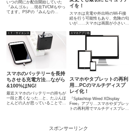
いつの間にか配信開始していた
イを！
『みんゴル』…現在TVCMもやっ
てます。PSPの『みんなの
スマホは充電や外出時のWi-Fi接
GOLF』は、さんざんプレイして
続を行う可能性もあり、危険の匂
きましたので、懐かしさもあり、
いが……スマホは画面が小さいの
ダウンロードしてみましたが、面
で、アプリを使うことが多く、イ
白くて、ついやりこんでしまいま
ンストール時には、いろいろな権
ＩＴ・サイエンス
スマホアプリ他
した。一人プレイなら、ちょっと
限を与えてしまっているので、非
し...
常にリスキーです。最近のコロナ
騒ぎに便乗した詐欺行為が横行
中。
スマホのバッテリーを長持
スマホやタブレットの再利
ちさせる充電方法…ながら
用…PCのマルチディスプ
&100%はNG!
レイ化！
最近スマホのバッテリーの持ちが
一段と悪くなった…と、たぶんほ
『Splashtop Wired XDisplay
とんどの人が思っていることでし
Free』アプリ…スマホやダブレッ
ょう。それは、きっとスマホの使
トの再利用でマルチディスプレイ
い方や充電方法がよくなかったの
化。・無料で10分間・再度アプ
かもしれません。今回は、スマホ
リを立ち上げ直せば、何度でも無
の充電方法について、どうすれば
料・USB接続でそのまま充電で
バッテリーが長持ちするのかを
スポンサーリンク
きて便利・画面をタッチして操作
み...
することも可能。