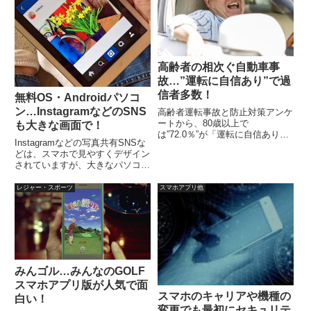
高齢者の相次ぐ自動車事
故…”運転に自信あり”で過
信者多数！
無料OS・Androidパソコ
ン…InstagramなどのSNS
高齢者運転事故と防止対策アンケ
ートから、80歳以上で
も大きな画面で！
は”72.0％”が「運転に自信あり」
Instagramなどの写真共有SNSな
と回答。自信過剰な状態なので、
どは、スマホで見やすくデザイン
免許を自主返納は望めない？たと
されていますが、大きなパソコン
え「認知機能検査」でパスしても
の画面で見たいと思ったことはあ
運動機能も問題があり、75歳以
りませんか？リアルタイムでコメ
レジャー・スポーツ
スマホアプリ他
上の高齢運転者は、操作不適によ
ントしたり返したりということ
る事故が最も多い。
が、主たる目的ならば、スマホに
敵いませんが、Andr...
みんゴル…みんなのGOLF
スマホアプリ版が人気で面
スマホのキャリアや機種の
白い！
変更でも最初にセキュリテ