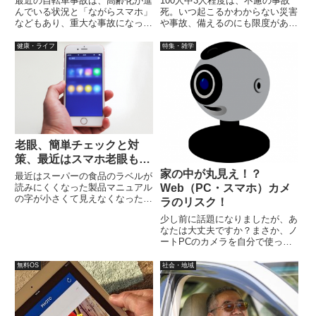
最近の自転車事故は、高齢化が進
100人中3人程度は、不慮の事故
んでいる状況と「ながらスマホ」
死。いつ起こるかわからない災害
などもあり、重大な事故になって
や事故、備えるのにも限度があり
しまうケースも多々有ります。令
ます。終活でデジタルデータ整
和2年4月1日より、東京都で自転
理。SNSアカウントや各種ポイ
健康・ライフ
特集・雑学
車保険等の加入義務化の条例が施
ント、ネットバンクやネット上の
工されました。自転車は、原動機
口座取引、IDやPASSをリスト化
が付いていなくても軽車両です。
（できれば紙ベース）を……
老眼、簡単チェックと対
策、最近はスマホ老眼も…
家の中が丸見え！？
最近はスーパーの食品のラベルが
Web（PC・スマホ）カメ
読みにくくなった製品マニュアル
の字が小さくて見えなくなったな
ラのリスク！
んてことが…また、スマホの文字
少し前に話題になりましたが、あ
が小さく感じて、大きい表示にか
なたは大丈夫ですか？まさか、ノ
えた夕方になると、文字が読みに
ートPCのカメラを自分で使って
くくなるなんてことありません
いないから、平気だなんて思って
か？そろそろ老眼かという年齢の
いませんよね？それに、初めて聞
方...
無料OS
社会・地域
いたなんて方がいたら、要注意で
すよ。現状のWEBカメラ事情防
犯カメラは街中のいたるところ
に...