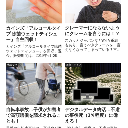
クレーマーにならないよう
カインズ「アルコールタイ
にクレームを言うには！？
プ 除菌ウェットティシュ
ー」自主回収！
スカッとジャパンなどのTV番組
もあり、言うべきクレームを、言
カインズ「アルコールタイプ除菌
えなくなってしまっている？言う
ウェットティシュ―」を回収、返
べきクレームなのかを考える？問
金。販売期間は、2019年6月29日
題の事象よりも、期待値の方が大
~9月19日、詰め替え用も含めて5
きすぎて、その分をクレームに乗
種類あります。健康被害の発生
地域安全
健康・ライフ
せてしまっている。イライラして
は、これまでのところ無いとのこ
いて、普段気にしないようなこと
とです。問い合わせ専用窓口：
でもカチンを来た。
0120-659-337
自転車事故…子供が加害者
デジタルデータ終活…不慮
で高額賠償を請求されるこ
の事後死（3％程度）に備
とも！
える！