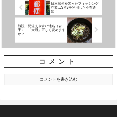
日本郵便を装ったフィッシング
詐欺…SMSを利用した不在通
知！
難読・間違えやすい地名（岩
手）…「大通」正しく読めます
か？
コメント
コメントを書き込む