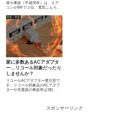
発火事故（平成30年）は、エア
報サイトをみると、平日は、ほぼ
コンが8件で２位、電気こんろ7
毎日、何件も新規で情報が追加更
件で3位です。購入時に登録して
新され、さらに食品が多いのでび
いないと連絡がもらえないので、
防災・安全
っくりします。
ネット通販で購入し別の業者で取
り付けを行うなどの場合は、自分
で確認する必要があります。
家に多数あるACアダプタ
ー…リコール対象だったり
しませんか？
リコールACアダプター要注意で
す。リコール対象品のACアダプ
ターや充電器の事故率は3割
強！？また、直近でリコール情報
サイトに登録されたACアダプタ
ー（スマートフォンやタブレット
スポンサーリンク
用）について、注意喚起されてい
ますので、この機会に一度確認し
てみてはいかがでしょう。