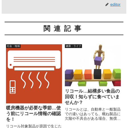
editor
関連記事
社会・地域
健康・ライフ
リコール…結構多い食品の
回収！知らずに食べていま
せんか？
暖房機器が必要な季節…使
リコールとは、自動車と一般製品
う前にリコール情報の確認
での違いはあっても、概ね製品に
欠陥や不具合がある場合、無償で
を！
の修理や回収（一般製品）を行う
リコール対象製品が原因で生じた
制度です。消費者庁のリコール情