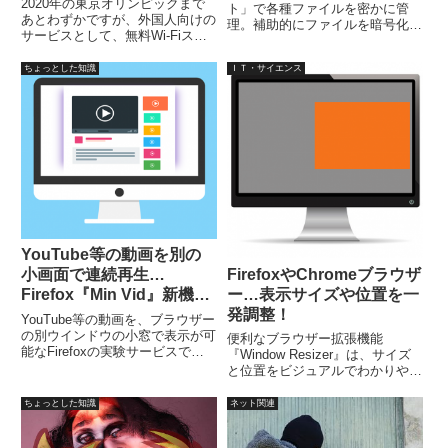
2020年の東京オリンピックまで
ト」で各種ファイルを密かに管
あとわずかですが、外国人向けの
理。補助的にファイルを暗号化し
サービスとして、無料Wi-Fiスポ
て秘匿する機能も有しています
ットを増やしています。また、ス
（解読・復号される可能性あ
マホの爆発的普及に伴い、ネット
ちょっとした知識
ＩＴ・サイエンス
り）。ファイルを隠した画像は、
での動画視聴なども、以前では考
編集・加工すれば、そのファイル
えられないほど当然の行為となっ
情報は消えます。
て、通信量も馬鹿にならな...
YouTube等の動画を別の
FirefoxやChromeブラウザ
小画面で連続再生…
ー…表示サイズや位置を一
Firefox『Min Vid』新機能
発調整！
実験サービス！
YouTube等の動画を、ブラウザー
の別ウインドウの小窓で表示が可
便利なブラウザー拡張機能
能なFirefoxの実験サービスで
『Window Resizer』は、サイズ
す。ライブ配信やBGMの連続再
と位置をビジュアルでわかりやす
生などで、別の作業をしながら、
く表示されており、事前に定義さ
動画などを鑑賞できます。利用す
れた20のレイアウトがあり、不
ちょっとした知識
ネット関連
るには、Firefox Teat Polot 公式
要なものは削除、表示の順番もマ
ページから。
ウスで変更可能で、新規レイアウ