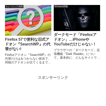
ァイルから…そう思って、
象としており、作業に集中できる
Firefoxのブックマークをバック
ように意図して設計されていま
ちょっとした知識
Windows関連
アップするとできる「js...
す。最小システム要件は、64ビ
ットプロセッサ、2GBのRAM、
16GBのストレージ。
ダークモード「Firefoxア
ドオン」…iPhoneや
Firefox 57で便利な旧式ア
YouTubeだけじゃない！
ドオン『SearchWP』の代
替がない!
ブラウザーの「ダークモード」拡
張機能『Dark Reader』につい
Firefoxアドオン『SearchWP』の
て。基本的に、どんなサイトでも
代替だけはみつからない状況で、
ダークモードに変更。特別な色設
同様のアドオンが出てくるまで、
定も不要で、すぐに反映。簡単に
一時的にでも他のブラウザー等に
オンオフすることが可能。ちなみ
しておく作戦で行きます。
に、Chrome版もあります。ダー
Firefoxの旧バージョン？延長サ
クモードにするメリットは…
スポンサーリンク
ポート版 (ESR)？派生ブラウザ
ー？裏技的な方法？Chrome等？
どれににするか…