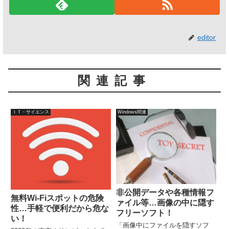
editor
関連記事
ＩＴ・サイエンス
Windows関連
非公開データや各種情報フ
無料Wi-Fiスポットの危険
ァイル等…画像の中に隠す
性…手軽で便利だから危な
フリーソフト！
い！
「画像中にファイルを隠すソフ