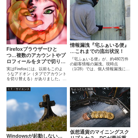
トも簡単に追加できます。
情報漏洩『宅ふぁいる便』
Firefoxブラウザーひと
…これまでの流出状況！
つ…複数のアカウントやプ
『宅ふぁいる便』が、約480万件
ロフィールをタブで切り替
の顧客情報の漏洩。現時点
える『Containers』
（1/28）では、個人情報漏洩によ
実はFirefoxには、以前もこのよ
る二次被害は確認されていないと
うなアドオン（タブでアカウント
ことで、2019年1月28日（第３
を切り替える）がありました。
報）の時点で、流出した情報の項
『Multifox』でしたが、現在はな
目的は、顧客が回答し登録した情
くなってしまっています。たし
ＩＴ・サイエンス
ちょっとした知識
報が漏れているようですね。
か、バージョン52まで利用でき
たと記憶しています。Twitterなど
複数アカウン...
仮想通貨のマイニングスク
Windowsが起動しない…