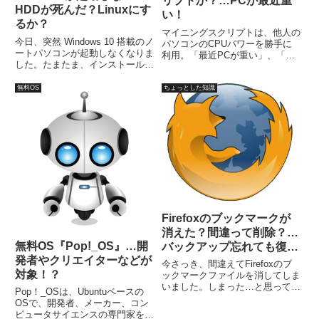
リプトか？…PCが最近重
HDDが死んだ？Linuxにす
い！
るか？
マイニングスクリプトは、他人の
今日、突然 Windows 10 搭載のノ
パソコンのCPUパワーを勝手に
ートパソコンが起動しなくなりま
利用。「最近PCが重い」、「フ
した。たまたま、インストール作
ァン音がやたらうるさい」…そん
業中にカチカチ鳴り出して…突然
な兆候に注意。ブラウザの拡張機
リブートしてしまいました。前兆
無料OS
ちょっとした知識
能等で防止！「minerBlock」は、
がほとんどなかったのですが、4
WEBに仕込まれたマイニングス
年弱になりますので、そろそろ危
クリプトをブロックする拡張機
険ではありました。...
能。
Firefoxのブックマークが
消えた？間違って削除？…
無料OS『Pop!_OS』…開
バックアップ忘れても復活
発者やクリエイターなどが
可能!?
今さっき、間違えてFirefoxのブ
対象！？
ックマークファイルを消してしま
いました。しまった…と思っても
Pop！_OSは、Ubuntuベースの
後の祭りで、ブックマークは元に
OSで、開発者、メーカー、コン
戻りません。さあバックアップフ
ピュータサイエンスの専門家を対