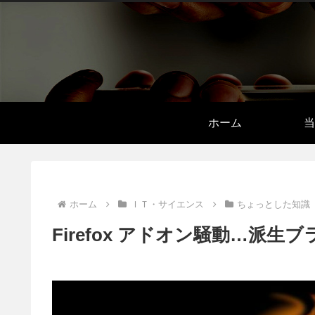
ホーム
当
ホーム
ＩＴ・サイエンス
ちょっとした知識
Firefox アドオン騒動…派