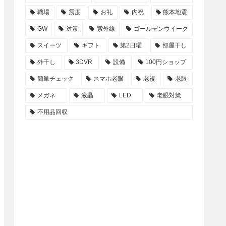
職場
震度
お礼
内祝
熊本地震
GW
対策
紫外線
ゴールデンウイーク
スイーツ
ギフト
第2日曜
部屋干し
外干し
3DVR
設備
100円ショップ
簡単チェック
スマホ老眼
老視
老眼
メガネ
液晶
LED
老眼対策
不用品回収