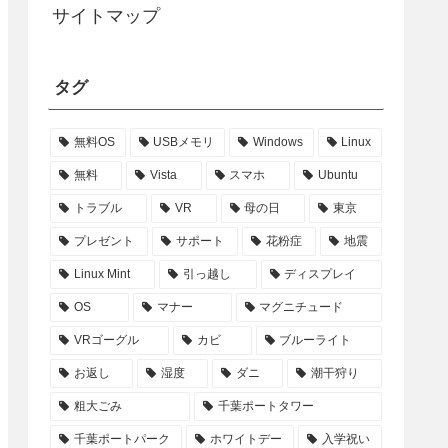
サイトマップ
タグ
無料OS
USBメモリ
Windows
Linux
無料
Vista
スマホ
Ubuntu
トラブル
VR
母の日
東京
プレゼント
サポート
花粉症
地震
Linux Mint
引っ越し
ディスプレイ
OS
マナー
マグニチュード
VRゴーグル
カビ
ブルーライト
お返し
湿度
ダニ
潮干狩り
粗大ごみ
千葉ポートタワー
千葉ポートパーク
ホワイトデー
入学祝い