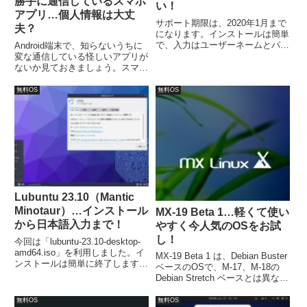
勝手に通信しているスマホ
い！
アプリ…個人情報は大丈
サポート期限は、2020年1月まで
夫？
になります。インストールは簡単
で、入力はユーザーネームとパス
Android端末で、知らないうちに
ワード程度、あとはクリックを何
変な通信している怪しいアプリが
回かするだけでインストールでき
ないか見ておきましょう。スマホ
ます。また、日本語入力について
の場合は、アプリで調べます。
は、「fcitx mozc」をターミナル
Android端末のすべてのインター
無料OS
無料OS
からインストールが簡単です。
ネット接続・通信を表示、監視す
ることができるツール「Network
Connections」。
Lubuntu 23.10（Mantic
Minotaur）…インストール
MX-19 Beta 1…軽くて使い
から日本語入力まで！
やすく今人気のOSをお試
し！
今回は「lubuntu-23.10-desktop-
amd64.iso」を利用しました。イ
MX-19 Beta 1 は、Debian Buster
ンストールは簡単に終了します
ベースのOSで、M-17、M-18の
が、日本語入力は別途対応が必要
Debian Stretch ベースとは異なり
でした。
ます。今回インストールしたのは
「MX-19beta-1_x64.iso」64ビッ
無料OS
無料OS