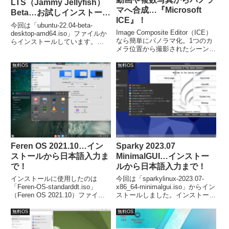
LTS（Jammy Jellyfish）
マへ合成…『Microsoft
Beta…お試しインストー
ICE』！
ル！
今回は「ubuntu-22.04-beta-
Image Composite Editor（ICE）
desktop-amd64.iso」ファイルか
なら簡単にパノラマ化。1つのカ
らインストールしています。
メラ位置から撮影されたシーンの
Beta 版ですので、テスト用に利
重なり合った複数の写真をシーム
用できるパソコンや環境で試して
レスに結合し、高解像度のパノラ
ください。
無料OS
無料OS
マを作成することができます。動
画（パンニングビデオ）からも作
成できます。
Feren OS 2021.10…イン
Sparky 2023.07
ストールから日本語入力ま
MinimalGUI…インストー
で！
ルから日本語入力まで！
インストールに使用したのは
今回は「sparkylinux-2023.07-
「Feren-OS-standarddt.iso」
x86_64-minimalgui.iso」からイン
（Feren OS 2021.10）ファイル
ストールしました。インストール
です。インストールとセットアッ
は特に問題は無いですが、日本語
プは簡単に終了しますが、日本語
入力は、別途「Fcitx」などのイ
無料OS
無料OS
のパッケージが不足しているよう
ンストールが必要でした。
で別途対処が必要でした。