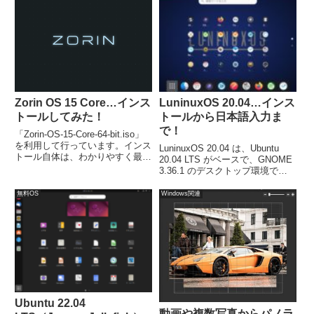
トISOです。
Zorin OS 15 Core…インス
LuninuxOS 20.04…インス
トールしてみた！
トールから日本語入力ま
で！
「Zorin-OS-15-Core-64-bit.iso」
を利用して行っています。インス
LuninuxOS 20.04 は、Ubuntu
トール自体は、わかりやすく最初
20.04 LTS がベースで、GNOME
に日本語を選ぶとあとは、ユーザ
3.36.1 のデスクトップ環境で
ーネームとパスワードぐらいで、
す。今回は、「LuninuxOS-20.04-
ほとんど「続ける」などをクリッ
Desktop-amd64.iso」ファイルを
無料OS
Windows関連
クするだけで簡単に終了します。
インストールしました。
Ubuntu 22.04
動画や複数写真からパノラ