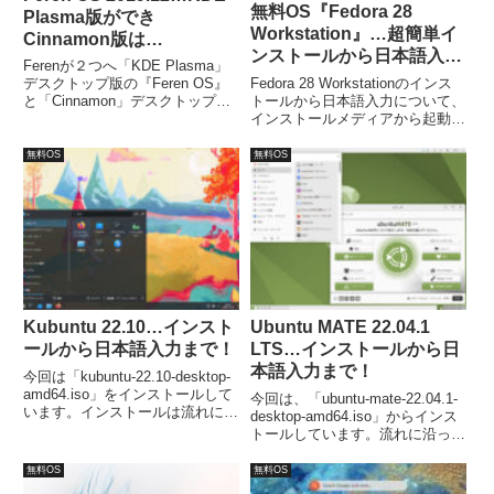
無料OS『Fedora 28
Plasma版ができ
Workstation』…超簡単イ
Cinnamon版は
ンストールから日本語入
「Classic」へ！
Ferenが２つへ「KDE ​​Plasma」
力！
Fedora 28 Workstationのインス
デスクトップ版の『Feren OS』
トールから日本語入力について、
と「Cinnamon」デスクトップ版
インストールメディアから起動さ
の『Feren OS Classic』（いまま
せるインストールを選択、あと
での継続）になります。今回は、
は、インストールドライブの確認
Classic について、インストール
無料OS
無料OS
ぐらいで、ほとんど続行するだけ
から日本語入力設定まで確認しま
です。ただし、再起動後にユーザ
した。
ー名やパスワード設定がありま
す。
Kubuntu 22.10…インスト
Ubuntu MATE 22.04.1
ールから日本語入力まで！
LTS…インストールから日
本語入力まで！
今回は「kubuntu-22.10-desktop-
amd64.iso」をインストールして
今回は、「ubuntu-mate-22.04.1-
います。インストールは流れに沿
desktop-amd64.iso」からインス
って進めて行けば簡単にが完了
トールしています。流れに沿って
し、再起動後は日本語入力が可能
進めて行けば、簡単にインストー
になります。
ルが完了し、再起動後は日本語入
無料OS
無料OS
力が可能になります。