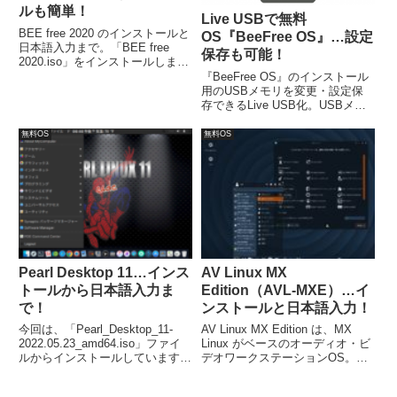
ルも簡単！
Live USBで無料
BEE free 2020 のインストールと
OS『BeeFree OS』…設定
日本語入力まで。「BEE free
保存も可能！
2020.iso」をインストールしまし
た。インストールは、特に難しい
『BeeFree OS』のインストール
ところもなく、流れ通りで簡単に
用のUSBメモリを変更・設定保
完了すると思います。日本語入力
存できるLive USB化。USBメモ
は、インストール後の再起動が済
リに書き込むソフトには、
めば出来るようになっています。
UNetbootinを利用します。また、
無料OS
無料OS
USBメモリは容量4GBで対応
し、保存スペースは、1.8GBに設
定しています。
Pearl Desktop 11…インス
AV Linux MX
トールから日本語入力ま
Edition（AVL-MXE）…イ
で！
ンストールと日本語入力！
今回は、「Pearl_Desktop_11-
AV Linux MX Edition は、MX
2022.05.23_amd64.iso」ファイ
Linux がベースのオーディオ・ビ
ルからインストールしています。
デオワークステーションOS。今
インストール自体は、特に問題な
回インストールしたのは「AVL-
く終了すると思いますが、日本語
MXE-2020.12.03-xfce4-