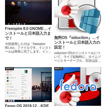
Freespire 8.0 GNOME…イ
ンストールと日本語入力ま
無料OS『siduction』…イ
で！
ンストールと日本語入力の
今回使用したのは「freespire-
設定！
8G.iso」ファイルです。インスト
ールは簡単に完了します。インス
siduction OSのインストールにつ
トール後に、日本語入力できるよ
いて、ライブ起動時に、タイムゾ
う設定が必要です。
ーンとキーテーブル、言語は設定
済みなので、インストール自体
は、非常に簡単。入力が必要なの
無料OS
無料OS
は、ユーザー名やパスワード設定
だけで、途中で一度チェックを入
れるところがありますが、それだ
けです。
Feren OS 2019.12…KDE ​​