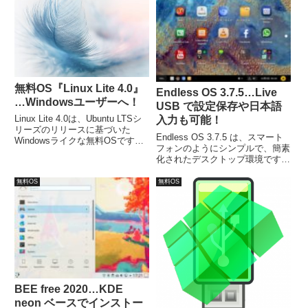
無料OS『Linux Lite 4.0』
Endless OS 3.7.5…Live
…Windowsユーザーへ！
USB で設定保存や日本語
Linux Lite 4.0は、Ubuntu LTSシ
入力も可能！
リーズのリリースに基づいた
Endless OS 3.7.5 は、スマート
Windowsライクな無料OSです。
フォンのようにシンプルで、簡素
最新のUbuntu 18.04 LTSをベース
化されたデスクトップ環境です。
で、デスクトップ環境は、XFCE
Etcherを利用してLive USBを作
4.12.3を採用しており、メモリが
成しただけですが、日本語入力を
無料OS
無料OS
少ししかないPCでも高速に動作
含めた設定保存が可能でした。な
します。
お、日本語入力は別途設定が必要
です。
BEE free 2020…KDE
neon ベースでインストー