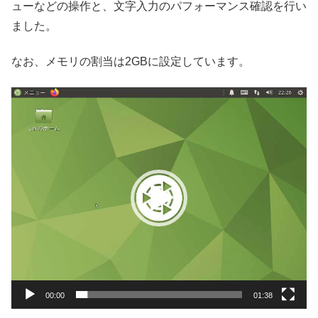
ューなどの操作と、文字入力のパフォーマンス確認を行い
ました。
なお、メモリの割当は2GBに設定しています。
動
画
プ
レ
ー
ヤ
ー
00:00
01:38