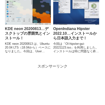
KDE neon 20200813…デ
OpenIndiana Hipster
スクトップの雰囲気とイン
2022.10…インストールか
ストール！
ら日本語入力まで！
KDE neon 20200813 は、Ubuntu
今回は「OI-hipster-gui-
20.04 LTS（18.04から）ベースに
20221123.iso」を利用しました。
なりました。今回は、User
インストールは特に問題なく終了
Edition「neon-user-20200813-
すると思いますが、iBusの設定が
1119.iso」ファイルを利用。イン
別途必要でした。
ストールは簡単で、日本語入力の
スポンサーリンク
設定は特に不要です。