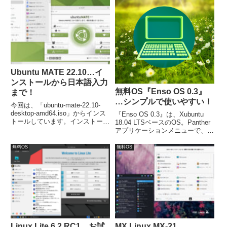
Spins」があります。
amd64.iso」ファイルからになり
ます。
Ubuntu MATE 22.10…イ
ンストールから日本語入力
無料OS『Enso OS 0.3』
まで！
…シンプルで使いやすい！
今回は、「ubuntu-mate-22.10-
desktop-amd64.iso」からインス
『Enso OS 0.3』は、Xubuntu
トールしています。インストール
18.04 LTSベースのOS。Panther
自体は問題なく終了し、再起動後
アプリケーションメニューで、必
は日本語入力が可能になります。
要と思われる機能を提供し、効率
的にPCを利用できる環境。プリ
無料OS
無料OS
インストールアプリは必要なもの
を少量で、あとは好みを簡単にイ
ンストール。
Linux Lite 6.2 RC1…お試
MX Linux MX-21