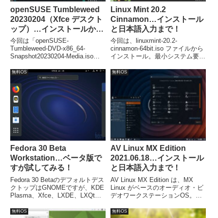
openSUSE Tumbleweed
Linux Mint 20.2
20230204（Xfce デスクト
Cinnamon…インストール
ップ）…インストールから
と日本語入力まで！
日本語入力まで！
今回は「openSUSE-
今回は、linuxmint-20.2-
Tumbleweed-DVD-x86_64-
cinnamon-64bit.iso ファイルから
Snapshot20230204-Media.iso」
インストール。最小システム要件
からインストールしています。イ
は、2GBのRAM、20GBのディス
ンストールでの設定項目が若干多
ク容量、1024×768の解像度。
無料OS
無料OS
めですが、勝手に進むところもあ
り手間はほぼ変わりません。ま
た、再起動後は日本語入力できる
ようになっていました。
Fedora 30 Beta
AV Linux MX Edition
Workstation…ベータ版で
2021.06.18…インストール
すが試してみる！
と日本語入力まで！
Fedora 30 Betaのデフォルトデス
AV Linux MX Edition は、MX
クトップはGNOMEですが、KDE
Linux がベースのオーディオ・ビ
Plasma、Xfce、LXDE、LXQt、
デオワークステーションOS。今
MATE-Compiz、Cinnamonなどの
回インストールしたのは「AVL-
「Fedora 30 Beta Desktop
MXE-2021.06.18-xfce4-openbox-
無料OS
無料OS