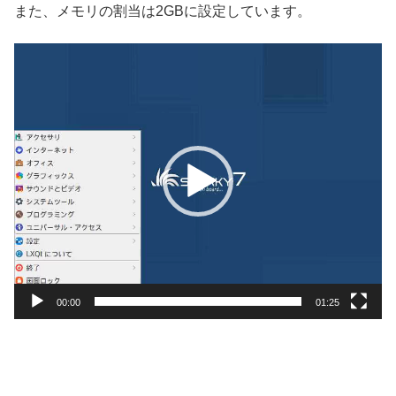
また、メモリの割当は2GBに設定しています。
動
画
プ
レ
ー
ヤ
ー
00:00
01:25