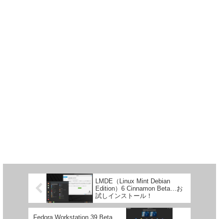
LMDE（Linux Mint Debian
Edition）6 Cinnamon Beta…お
試しインストール！
Fedora Workstation 39 Beta…