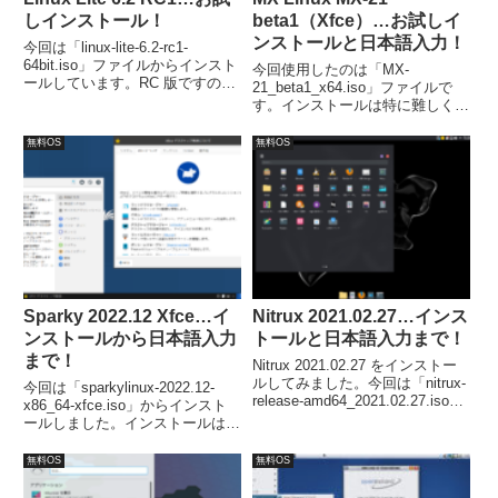
しインストール！
beta1（Xfce）…お試しイ
ンストールと日本語入力！
今回は「linux-lite-6.2-rc1-
64bit.iso」ファイルからインスト
今回使用したのは「MX-
ールしています。RC 版ですの
21_beta1_x64.iso」ファイルで
で、テスト用に利用できるパソコ
す。インストールは特に難しくは
ンや環境で試してください。
なく、ゆっくり確認しながら行え
ば問題ないと思います。日本語入
無料OS
無料OS
力は「MX パッケージインストー
ラー」で、必要な言語パッケージ
をインストールします。
Sparky 2022.12 Xfce…イ
Nitrux 2021.02.27…インス
ンストールから日本語入力
トールと日本語入力まで！
まで！
Nitrux 2021.02.27 をインストー
ルしてみました。今回は「nitrux-
今回は「sparkylinux-2022.12-
release-amd64_2021.02.27.iso」
x86_64-xfce.iso」からインスト
を利用しています。インストール
ールしました。インストールは特
は簡単に終了しますが、日本語入
に問題は無いですが、日本語入力
力の設定で若干手間がかかりまし
は、別途「Fcitx」などのインス
無料OS
無料OS
た。
トールが必要でした。